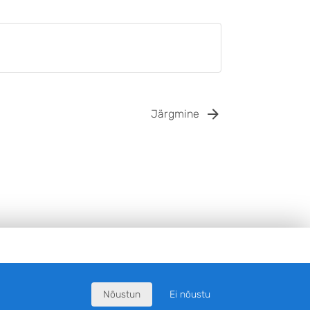
Järgmine
Nõustun
Ei nõustu