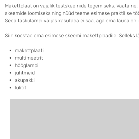
Makettplaat on vajalik testskeemide tegemiseks. Vaatame,
skeemide loomiseks ning nüüd teeme esimese praktilise tö
Seda taskulampi väljas kasutada ei saa, aga oma lauda on i
Siin koostad oma esimese skeemi makettplaadile. Selleks lä
makettplaati
multimeetrit
hõõglampi
juhtmeid
akupakki
lülitit