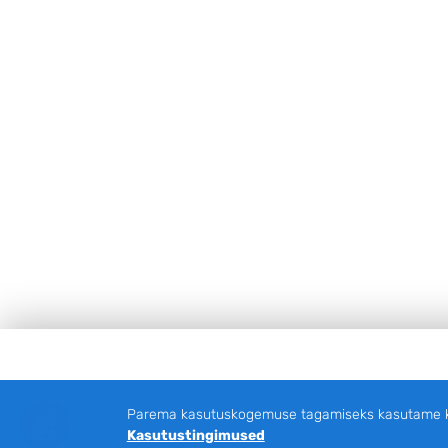
Jalus
Parema kasutuskogemuse tagamiseks kasutame küp
Kasutustingimused