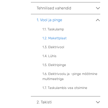
Tehnilised vahendid
1. Vool ja pinge
1.1. Taskulamp
1.2. Makettplaat
1.3. Elektrivool
1.4. Lühis
1.5. Elektripinge
1.6. Elektrivoolu ja –pinge mõõtmine
multimeetriga
1.7. Taskulambis vea otsimine
2. Takisti