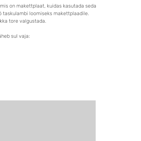
 mis on makettplaat, kuidas kasutada seda
ö taskulambi loomiseks makettplaadile.
kka tore valgustada.
heb sul vaja: