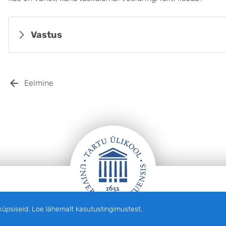
Vastus
Eelmine
siseid. Loe lähemalt kasutustingimustest.