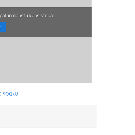
palun nõustu küpsistega.
t
NK-9OQkU