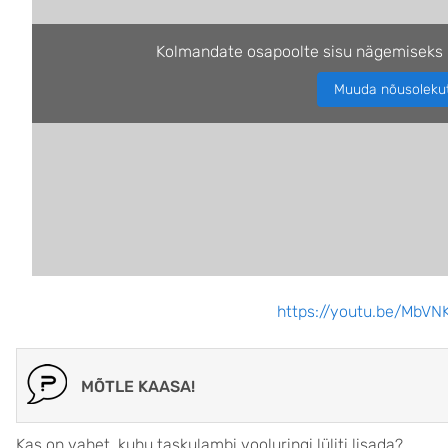
Kolmandate osapoolte sisu nägemiseks 
Muuda nõusoleku
https://youtu.be/MbV
MÕTLE KAASA!
Kas on vahet, kuhu taskulambi vooluringi lüliti lisada?