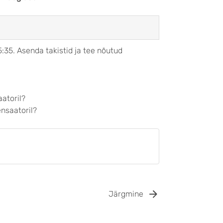
:35. Asenda takistid ja tee nõutud
atoril?
nsaatoril?
Järgmine