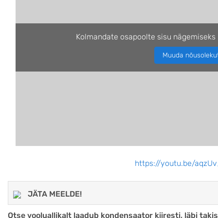
Kolmandate osapoolte sisu nägemiseks 
Muuda nõusoleku
https://youtu.be/aqz
JÄTA MEELDE!
Otse vooluallikalt laadub kondensaator kiiresti, läbi takis