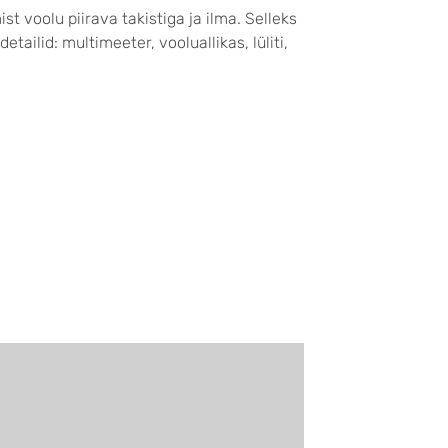
t voolu piirava takistiga ja ilma.
Selleks
ailid: multimeeter, vooluallikas, lüliti,