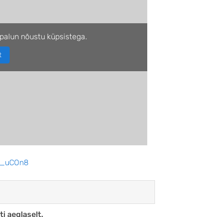
palun nõustu küpsistega.
t
Uv_uCOn8
ti aeglaselt.