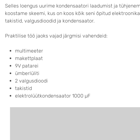
Selles loengus uurime kondensaatori laadumist ja tühjenemis
koostame skeemi, kus on koos kõik seni õpitud elektroonikadet
takistid, valgusdioodid ja kondensaator.
Praktilise töö jaoks vajad järgmisi vahendeid:
multimeeter
makettplaat
9V patarei
ümberlüliti
2 valgusdioodi
takistid
elektrolüütkondensaator 1000 µF