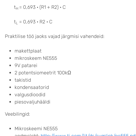
t
= 0,693 · (R1 + R2) · C
H
t
= 0,693 · R2 · C
L
Praktilise töö jaoks vajad järgmisi vahendeid:
makettplaat
mikroskeem NE555
9V patarei
2 potentsiomeetrit 100kΩ
takistid
kondensaatorid
valgusdioodid
piesovaljuhääldi
Veebilingid:
Mikroskeemi NE555
andmeleht:
http://www.ti.com/lit/ds/symlink/ne555.pd