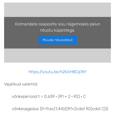
Kolmandate osapoolte sisu nägemiseks palun
nõustu küpsistega.
Muuda nõusolekut
https://youtu.be/h2KXHBCq76Y
Vajalikud valemid:
võnkeperiood t = 0,639 · (R1 + 2 · R2) · C
võnkesagedus
$f=frac{1,44}{(R1+2cdot R2)cdot C}$