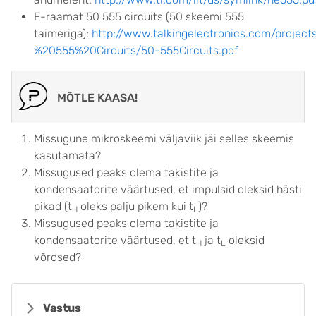
E-raamat 50 555 circuits (50 skeemi 555
taimeriga):
http://www.talkingelectronics.com/projec
%20555%20Circuits/50-555Circuits.pdf
MÕTLE KAASA!
Missugune mikroskeemi väljaviik jäi selles skeemis
kasutamata?
Missugused peaks olema takistite ja
kondensaatorite väärtused, et impulsid oleksid hästi
pikad (t
oleks palju pikem kui t
)?
H
L
Missugused peaks olema takistite ja
kondensaatorite väärtused, et t
ja t
oleksid
H
L
võrdsed?
Vastus