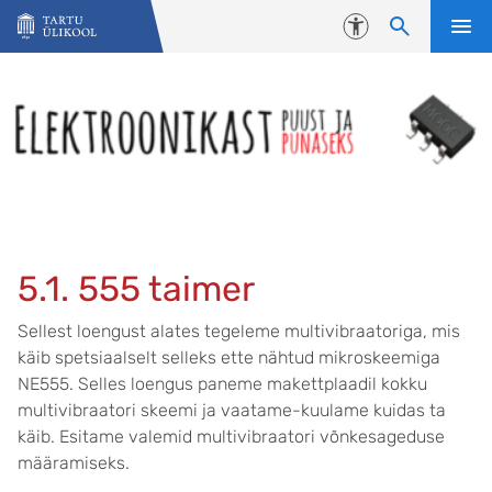
Liigu edasi põhisisu juurde
Juurdepääsetavus
5.1. 555 taimer
Sellest loengust alates tegeleme multivibraatoriga, mis
käib spetsiaalselt selleks ette nähtud mikroskeemiga
NE555. Selles loengus paneme makettplaadil kokku
multivibraatori skeemi ja vaatame-kuulame kuidas ta
käib. Esitame valemid multivibraatori võnkesageduse
määramiseks.