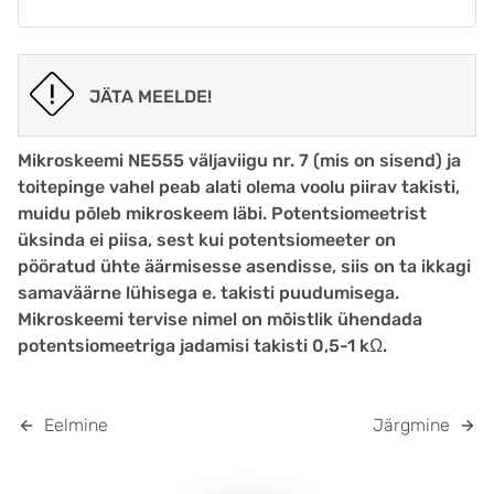
JÄTA MEELDE!
Mikroskeemi NE555 väljaviigu nr. 7 (mis on sisend) ja
toitepinge vahel peab alati olema voolu piirav takisti,
muidu põleb mikroskeem läbi. Potentsiomeetrist
üksinda ei piisa, sest kui potentsiomeeter on
pööratud ühte äärmisesse asendisse, siis on ta ikkagi
samaväärne lühisega e. takisti puudumisega.
Mikroskeemi tervise nimel on mõistlik ühendada
potentsiomeetriga jadamisi takisti 0,5-1 kΩ.
Eelmine
Järgmine