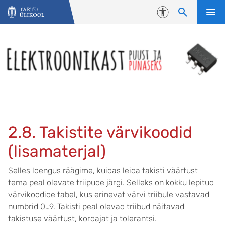
Liigu edasi põhisisu juurde
Juurdepääsetavus
2.8. Takistite värvikoodid
(lisamaterjal)
Selles loengus räägime, kuidas leida takisti väärtust
tema peal olevate triipude järgi. Selleks on kokku lepitud
värvikoodide tabel, kus erinevat värvi triibule vastavad
numbrid 0…9. Takisti peal olevad triibud näitavad
takistuse väärtust, kordajat ja tolerantsi.