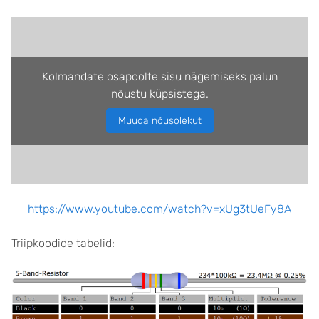
Kolmandate osapoolte sisu nägemiseks palun
nõustu küpsistega.
Muuda nõusolekut
https://www.youtube.com/watch?v=xUg3tUeFy8A
Triipkoodide tabelid: