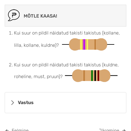
MÕTLE KAASA!
Kui suur on pildil näidatud takisti takistus (kollane,
lilla, kollane, kuldne)?
Kui suur on pildil näidatud takisti takistus (kuldne,
roheline, must, pruun)?
Vastus
Eelmine
Järgmine