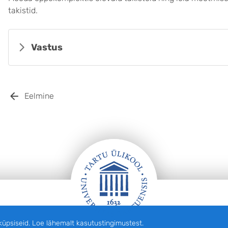
takistid.
Vastus
Eelmine
siseid. Loe lähemalt kasutustingimustest.