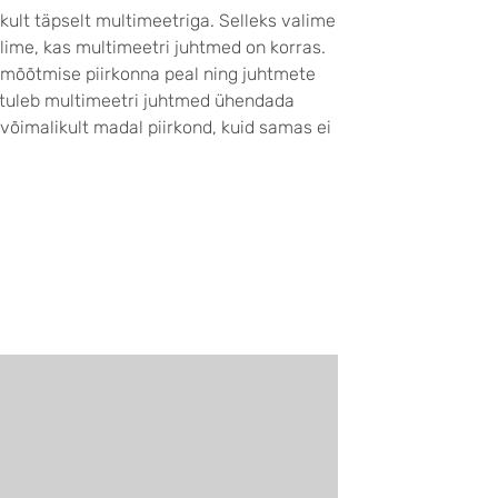
kult täpselt multimeetriga. Selleks valime
lime, kas multimeetri juhtmed on korras.
e mõõtmise piirkonna peal ning juhtmete
 tuleb multimeetri juhtmed ühendada
s võimalikult madal piirkond, kuid samas ei