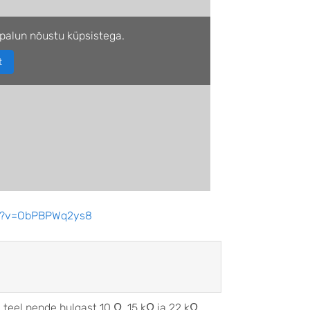
palun nõustu küpsistega.
t
ch?v=ObPBPWq2ys8
teel nende hulgast 10 Ω, 15 kΩ ja 22 kΩ