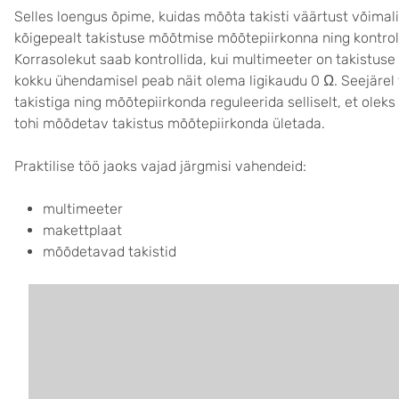
Selles loengus õpime, kuidas mõõta takisti väärtust võimali
kõigepealt takistuse mõõtmise mõõtepiirkonna ning kontrol
Korrasolekut saab kontrollida, kui multimeeter on takistus
kokku ühendamisel peab näit olema ligikaudu 0 Ω. Seejärel
takistiga ning mõõtepiirkonda reguleerida selliselt, et olek
tohi mõõdetav takistus mõõtepiirkonda ületada.
Praktilise töö jaoks vajad järgmisi vahendeid:
multimeeter
makettplaat
mõõdetavad takistid