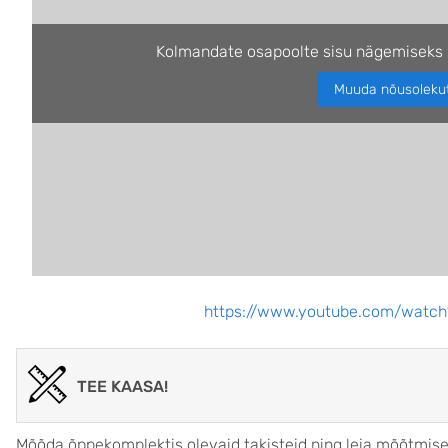
Kolmandate osapoolte sisu nägemiseks 
Muuda nõusoleku
https://www.youtube.com/wat
TEE KAASA!
Mõõda õppekomplektis olevaid takisteid ning leia mõõtmise 