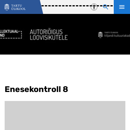
Liigu edasi põhisisu juurde
Juurdepääsetavu
Enesekontroll 8