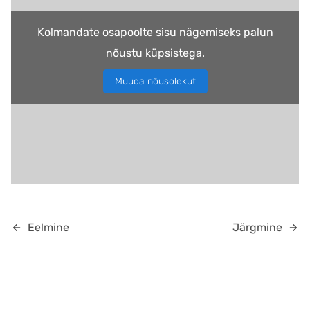
Kolmandate osapoolte sisu nägemiseks palun
nõustu küpsistega.
Muuda nõusolekut
Eelmine
Järgmine