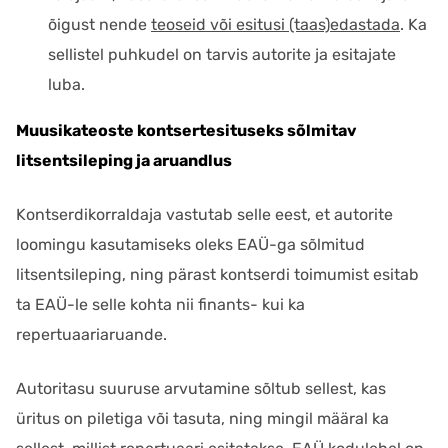
õigust nende
teoseid või esitusi (taas)edastada
. Ka
sellistel puhkudel on tarvis autorite ja esitajate
luba.
Muusikateoste kontsertesituseks sõlmitav
litsentsileping ja aruandlus
Kontserdikorraldaja vastutab selle eest, et autorite
loomingu kasutamiseks oleks EAÜ-ga sõlmitud
litsentsileping, ning pärast kontserdi toimumist esitab
ta EAÜ-le selle kohta nii finants- kui ka
repertuaariaruande.
Autoritasu suuruse arvutamine sõltub sellest, kas
üritus on piletiga või tasuta, ning mingil määral ka