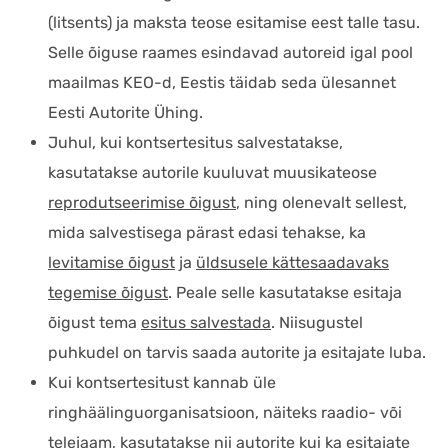
(litsents) ja maksta teose esitamise eest talle tasu.
Selle õiguse raames esindavad autoreid igal pool
maailmas KEO-d, Eestis täidab seda ülesannet
Eesti Autorite Ühing.
Juhul, kui kontsertesitus salvestatakse,
kasutatakse autorile kuuluvat muusikateose
reprodutseerimise õigust
, ning olenevalt sellest,
mida salvestisega pärast edasi tehakse, ka
levitamise õigust
ja
üldsusele kättesaadavaks
tegemise õigust
. Peale selle kasutatakse esitaja
õigust tema
esitus salvestada
. Niisugustel
puhkudel on tarvis saada autorite ja esitajate luba.
Kui kontsertesitust kannab üle
ringhäälinguorganisatsioon, näiteks raadio- või
telejaam, kasutatakse nii autorite kui ka esitajate