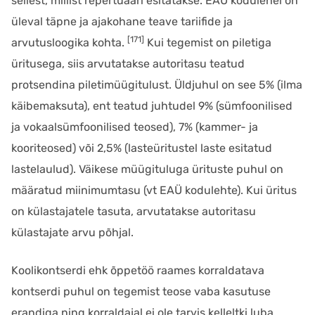
sellest, millist repertuaari esitatakse. EAÜ kodulehel on
üleval täpne ja ajakohane teave tariifide ja
[171]
arvutusloogika kohta.
Kui tegemist on piletiga
üritusega, siis arvutatakse autoritasu teatud
protsendina piletimüügitulust. Üldjuhul on see 5% (ilma
käibemaksuta), ent teatud juhtudel 9% (sümfoonilised
ja vokaalsümfoonilised teosed), 7% (kammer- ja
kooriteosed) või 2,5% (lasteüritustel laste esitatud
lastelaulud). Väikese müügituluga ürituste puhul on
määratud miinimumtasu (vt EAÜ kodulehte). Kui üritus
on külastajatele tasuta, arvutatakse autoritasu
külastajate arvu põhjal.
Koolikontserdi ehk õppetöö raames korraldatava
kontserdi puhul on tegemist teose vaba kasutuse
erandiga ning korraldajal ei ole tarvis kelleltki luba