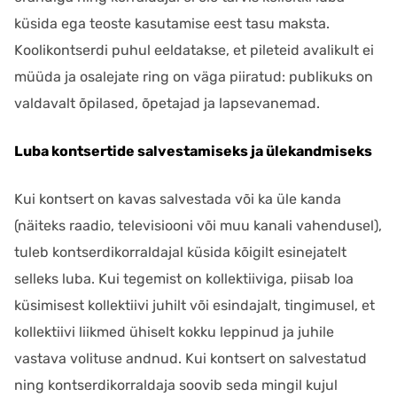
küsida ega teoste kasutamise eest tasu maksta.
Koolikontserdi puhul eeldatakse, et pileteid avalikult ei
müüda ja osalejate ring on väga piiratud: publikuks on
valdavalt õpilased, õpetajad ja lapsevanemad.
Luba kontsertide salvestamiseks ja ülekandmiseks
Kui kontsert on kavas salvestada või ka üle kanda
(näiteks raadio, televisiooni või muu kanali vahendusel),
tuleb kontserdikorraldajal küsida kõigilt esinejatelt
selleks luba. Kui tegemist on kollektiiviga, piisab loa
küsimisest kollektiivi juhilt või esindajalt, tingimusel, et
kollektiivi liikmed ühiselt kokku leppinud ja juhile
vastava volituse andnud. Kui kontsert on salvestatud
ning kontserdikorraldaja soovib seda mingil kujul