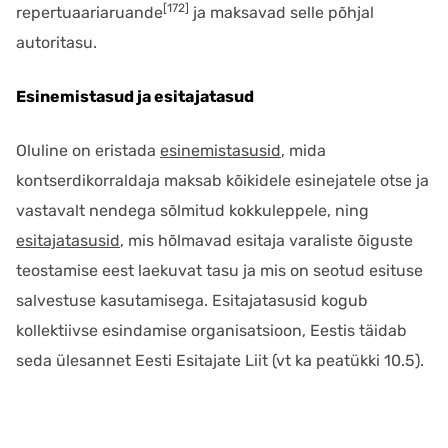
[172]
repertuaariaruande
ja maksavad selle põhjal
autoritasu.
Esinemistasud ja esitajatasud
Oluline on eristada
esinemistasusid
, mida
kontserdikorraldaja maksab kõikidele esinejatele otse ja
vastavalt nendega sõlmitud kokkuleppele, ning
esitajatasusid
, mis hõlmavad esitaja varaliste õiguste
teostamise eest laekuvat tasu ja mis on seotud esituse
salvestuse kasutamisega. Esitajatasusid kogub
kollektiivse esindamise organisatsioon, Eestis täidab
seda ülesannet Eesti Esitajate Liit (vt ka peatükki 10.5).