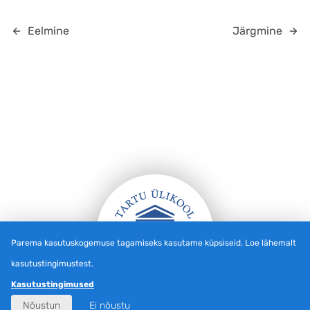
Eelmine
Järgmine
Parema kasutuskogemuse tagamiseks kasutame küpsiseid. Loe lähemalt
kasutustingimustest.
Jalus
Kasutustingimused
Nõustun
Ei nõustu