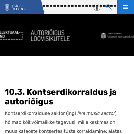
Liigu edasi põhisisu juurde
Juurdepääsetavu
10.3. Kontserdikorraldus ja
autoriõigus
Kontserdikorralduse sektor (ingl
live music sector
)
hõlmab kõikvõimalikke tegevusi, mille keskmes on
muusikateoste kontsertesituste korraldamine: alates