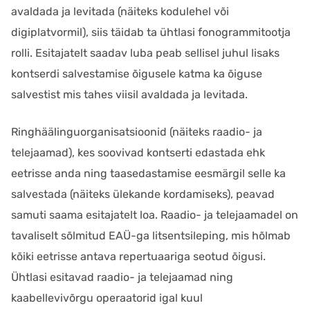
avaldada ja levitada (näiteks kodulehel või
digiplatvormil), siis täidab ta ühtlasi fonogrammitootja
rolli. Esitajatelt saadav luba peab sellisel juhul lisaks
kontserdi salvestamise õigusele katma ka õiguse
salvestist mis tahes viisil avaldada ja levitada.
Ringhäälinguorganisatsioonid (näiteks raadio- ja
telejaamad), kes soovivad kontserti edastada ehk
eetrisse anda ning taasedastamise eesmärgil selle ka
salvestada (näiteks ülekande kordamiseks), peavad
samuti saama esitajatelt loa. Raadio- ja telejaamadel on
tavaliselt sõlmitud EAÜ-ga litsentsileping, mis hõlmab
kõiki eetrisse antava repertuaariga seotud õigusi.
Ühtlasi esitavad raadio- ja telejaamad ning
kaabellevivõrgu operaatorid igal kuul