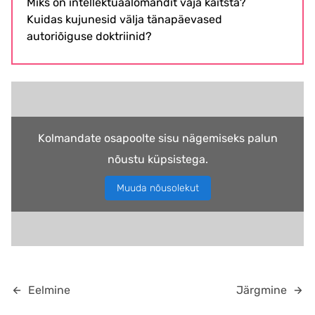
Miks on intellektuaalomandit vaja kaitsta?
Kuidas kujunesid välja tänapäevased
autoriõiguse doktriinid?
Kolmandate osapoolte sisu nägemiseks palun
nõustu küpsistega.
Muuda nõusolekut
Eelmine
Järgmine