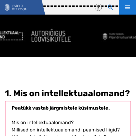
Liigu edasi põhisisu juurde
Juurdepääsetavu
1. Mis on intellektuaalomand?
Peatükk vastab järgmistele küsimustele.
Mis on intellektuaalomand?
Millised on intellektuaalomandi peamised liigid?