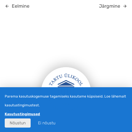
Eelmine
Järgmine
Parema kasutuskogemuse tagamiseks kasutame küpsiseid. Loe lähemalt
kasutustingimustest.
Jalus
Kasutustingimused
Nõustun
Ei nõustu