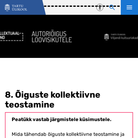
Liigu edasi põhisisu juurde
Juurdepääsetavu
8. Õiguste kollektiivne
teostamine
Peatükk vastab järgmistele küsimustele.
Mida tähendab õiguste kollektiivne teostamine ja