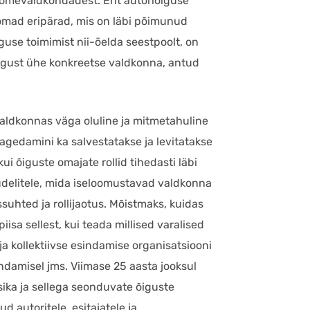
loomevaldkondadest. Ent autoriõiguse
 omad eripärad, mis on läbi põimunud
use toimimist nii-öelda seestpoolt, on
õigust ühe konkreetse valdkonna, antud
valdkonnas väga oluline ja mitmetahuline
agedamini ka salvestatakse ja levitatakse
i õiguste omajate rollid tihedasti läbi
udelitele, mida iseloomustavad valdkonna
uhted ja rollijaotus. Mõistmaks, kuidas
isa sellest, kui teada millised varalised
ja kollektiivse esindamise organisatsiooni
endamisel jms. Viimase 25 aasta jooksul
ika ja sellega seonduvate õiguste
 autoritele, esitajatele ja