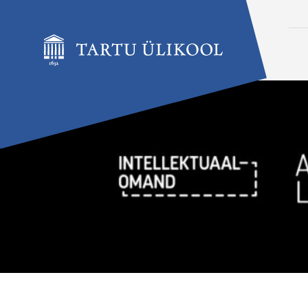
Liigu edasi põhisisu juurde