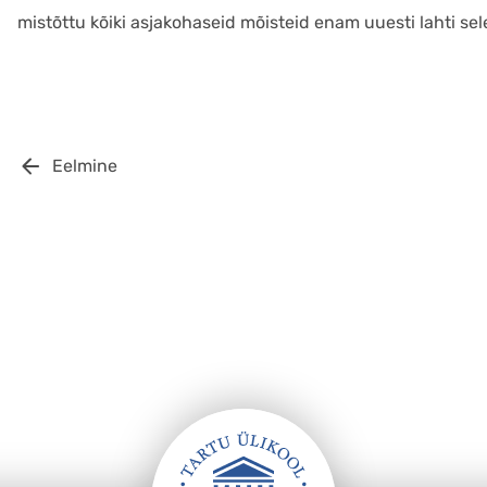
mistõttu kõiki asjakohaseid mõisteid enam uuesti lahti se
Eelmine