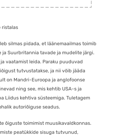
ristalas
leb silmas pidada, et läänemaailmas toimib
ja Suurbritannia tavade ja mudelite järgi.
st ja vaatamist leida. Paraku puuduvad
riõigust tutvustatakse, ja nii võib jääda
likult on Mandri-Euroopa ja anglofoonse
rinevad ning see, mis kehtib USA-s ja
opa Liidus kehtiva süsteemiga. Tuletagem
kohalik autoriõiguse seadus.
ate õiguste toimimist muusikavaldkonnas.
lmiste peatükkide sisuga tutvunud,