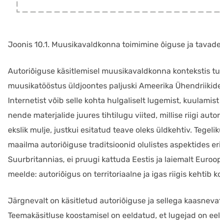
Joonis 10.1. Muusikavaldkonna toimimine õiguse ja tavade 
Autoriõiguse käsitlemisel muusikavaldkonna kontekstis tu
muusikatööstus üldjoontes paljuski Ameerika Ühendriikide 
Internetist võib selle kohta hulgaliselt lugemist, kuulami
nende materjalide juures tihtilugu viited, millise riigi auto
ekslik mulje, justkui esitatud teave oleks üldkehtiv. Tege
maailma autoriõiguse traditsioonid olulistes aspektides e
Suurbritannias, ei pruugi kattuda Eestis ja laiemalt Euro
meelde: autoriõigus on territoriaalne ja igas riigis kehtib 
Järgnevalt on käsitletud autoriõiguse ja sellega kaasnev
Teemakäsitluse koostamisel on eeldatud, et lugejad on ee