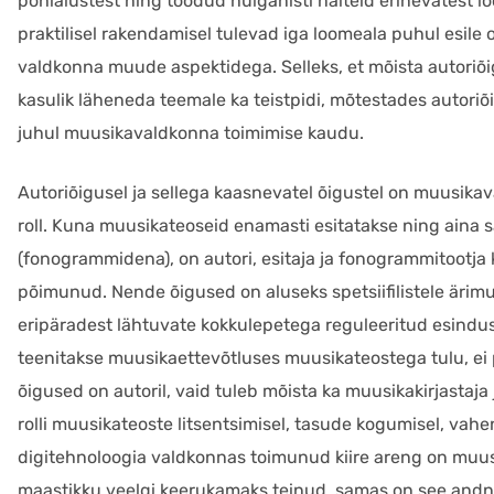
põhialustest ning toodud hulganisti näiteid erinevatest 
praktilisel rakendamisel tulevad iga loomeala puhul esile
valdkonna muude aspektidega. Selleks, et mõista autoriõig
kasulik läheneda teemale ka teistpidi, mõtestades autori
juhul muusikavaldkonna toimimise kaudu.
Autoriõigusel ja sellega kaasnevatel õigustel on muusika
roll. Kuna muusikateoseid enamasti esitatakse ning aina s
(fonogrammidena), on autori, esitaja ja fonogrammitootja ku
põimunud. Nende õigused on aluseks spetsiifilistele ärim
eripäradest lähtuvate kokkulepetega reguleeritud esinduss
teenitakse muusikaettevõtluses muusikateostega tulu, ei pi
õigused on autoril, vaid tuleb mõista ka muusikakirjastaja 
rolli muusikateoste litsentsimisel, tasude kogumisel, vah
digitehnoloogia valdkonnas toimunud kiire areng on muus
maastikku veelgi keerukamaks teinud, samas on see andnud