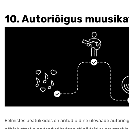
10. Autoriõigus muusik
Eelmistes peatükkides on antud üldine ülevaade autoriõig