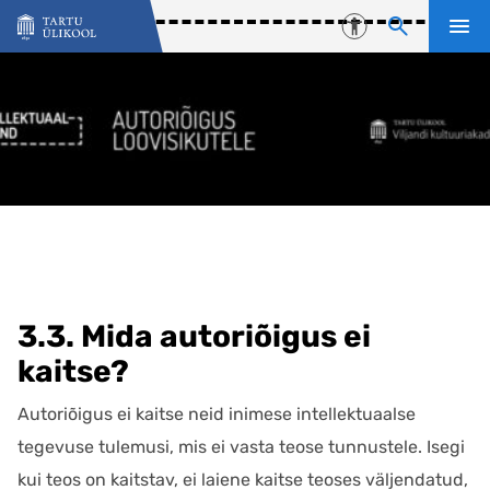
Liigu edasi põhisisu juurde
Juurdepääsetavu
3.3. Mida autoriõigus ei
kaitse?
Autoriõigus ei kaitse neid inimese intellektuaalse
tegevuse tulemusi, mis ei vasta teose tunnustele. Isegi
kui teos on kaitstav, ei laiene kaitse teoses väljendatud,