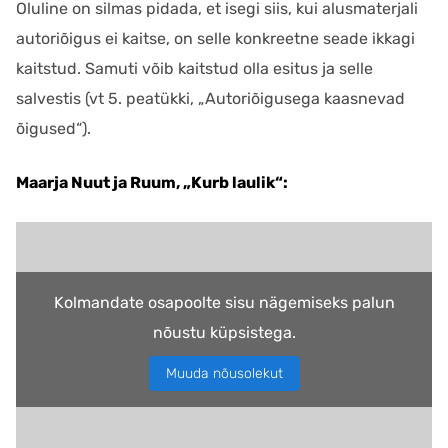
Oluline on silmas pidada, et isegi siis, kui alusmaterjali
autoriõigus ei kaitse, on selle konkreetne seade ikkagi
kaitstud. Samuti võib kaitstud olla esitus ja selle
salvestis (vt 5. peatükki, „Autoriõigusega kaasnevad
õigused“).
Maarja Nuut ja Ruum, „Kurb laulik“:
Kolmandate osapoolte sisu nägemiseks palun
nõustu küpsistega.
Muuda nõusolekut