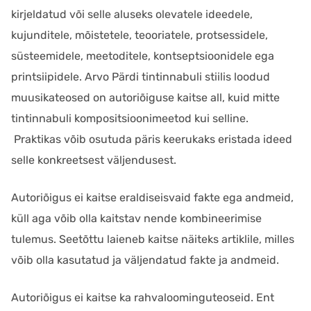
kirjeldatud või selle aluseks olevatele ideedele,
kujunditele, mõistetele, teooriatele, protsessidele,
süsteemidele, meetoditele, kontseptsioonidele ega
printsiipidele. Arvo Pärdi tintinnabuli stiilis loodud
muusikateosed on autoriõiguse kaitse all, kuid mitte
tintinnabuli kompositsioonimeetod kui selline.
Praktikas võib osutuda päris keerukaks eristada ideed
selle konkreetsest väljendusest.
Autoriõigus ei kaitse eraldiseisvaid fakte ega andmeid,
küll aga võib olla kaitstav nende kombineerimise
tulemus. Seetõttu laieneb kaitse näiteks artiklile, milles
võib olla kasutatud ja väljendatud fakte ja andmeid.
Autoriõigus ei kaitse ka rahvaloominguteoseid. Ent