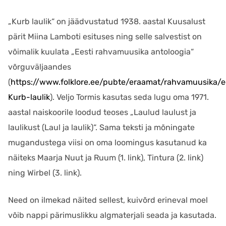
„Kurb laulik“ on jäädvustatud 1938. aastal Kuusalust
pärit Miina Lamboti esituses ning selle salvestist on
võimalik kuulata „Eesti rahvamuusika antoloogia“
võrguväljaandes
(
https://www.folklore.ee/pubte/eraamat/rahvamuusika/
Kurb-laulik
). Veljo Tormis kasutas seda lugu oma 1971.
aastal naiskoorile loodud teoses „Laulud laulust ja
laulikust (Laul ja laulik)“. Sama teksti ja mõningate
mugandustega viisi on oma loomingus kasutanud ka
näiteks Maarja Nuut ja Ruum (1. link), Tintura (2. link)
ning Wirbel (3. link).
Need on ilmekad näited sellest, kuivõrd erineval moel
võib nappi pärimuslikku algmaterjali seada ja kasutada.