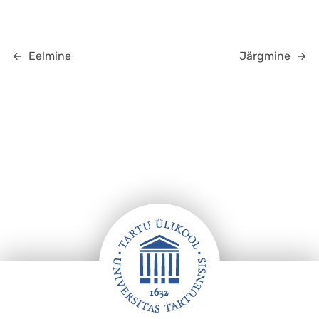
Eelmine
Järgmine
Jalus