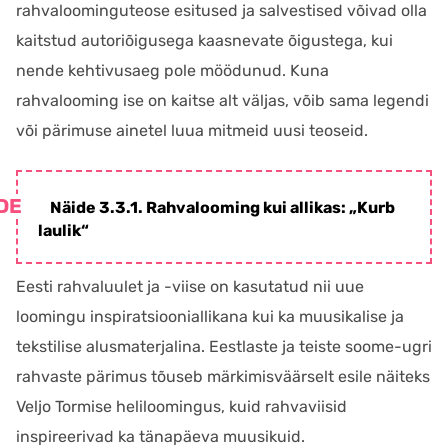
rahvaloominguteose esitused ja salvestised võivad olla
kaitstud autoriõigusega kaasnevate õigustega, kui
nende kehtivusaeg pole möödunud. Kuna
rahvalooming ise on kaitse alt väljas, võib sama legendi
või pärimuse ainetel luua mitmeid uusi teoseid.
Näide 3.3.1. Rahvalooming kui allikas: „Kurb
laulik“
Eesti rahvaluulet ja -viise on kasutatud nii uue
loomingu inspiratsiooniallikana kui ka muusikalise ja
tekstilise alusmaterjalina. Eestlaste ja teiste soome-ugri
rahvaste pärimus tõuseb märkimisväärselt esile näiteks
Veljo Tormise heliloomingus, kuid rahvaviisid
inspireerivad ka tänapäeva muusikuid.