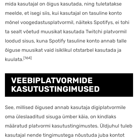
mida kasutajal on õigus kasutada, ning tuletatakse
meelde, et isegi siis, kui kasutajal on tasuline konto
mõnel voogedastusplatvormil, näiteks Spotifys, ei tohi
ta sealt võetud muusikat kasutada Twitchi platvormil
loodud sisus, kuna Spotify tasuline konto annab talle
õiguse muusikat vaid isiklikul otstarbel kasutada ja
[164]
kuulata.
VEEBIPLATVORMIDE
KASUTUSTINGIMUSED
See, millised õigused annab kasutaja digiplatvormile
oma üleslaaditud sisuga ümber käia, on kindlaks
määratud platvormi kasutustingimustes. Üldjuhul tuleb
kasutajal nende tingimustega nõustuda juba kontot