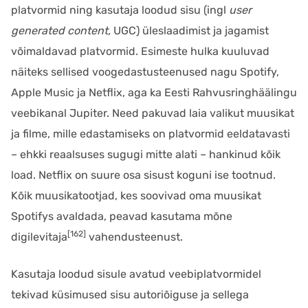
platvormid ning kasutaja loodud sisu (ingl
user
generated content,
UGC) üleslaadimist ja jagamist
võimaldavad platvormid. Esimeste hulka kuuluvad
näiteks sellised voogedastusteenused nagu Spotify,
Apple Music ja Netflix, aga ka Eesti Rahvusringhäälingu
veebikanal Jupiter. Need pakuvad laia valikut muusikat
ja filme, mille edastamiseks on platvormid eeldatavasti
– ehkki reaalsuses sugugi mitte alati – hankinud kõik
load. Netflix on suure osa sisust koguni ise tootnud.
Kõik muusikatootjad, kes soovivad oma muusikat
Spotifys avaldada, peavad kasutama mõne
[162]
digilevitaja
vahendusteenust.
Kasutaja loodud sisule avatud veebiplatvormidel
tekivad küsimused sisu autoriõiguse ja sellega