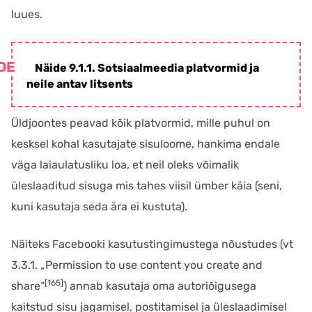
luues.
Näide 9.1.1. Sotsiaalmeedia platvormid ja
neile antav litsents
Üldjoontes peavad kõik platvormid, mille puhul on
kesksel kohal kasutajate sisuloome, hankima endale
väga laiaulatusliku loa, et neil oleks võimalik
üleslaaditud sisuga mis tahes viisil ümber käia (seni,
kuni kasutaja seda ära ei kustuta).
Näiteks Facebooki kasutustingimustega nõustudes (vt
3.3.1. „Permission to use content you create and
[165]
share“
) annab kasutaja oma autoriõigusega
kaitstud sisu jagamisel, postitamisel ja üleslaadimisel