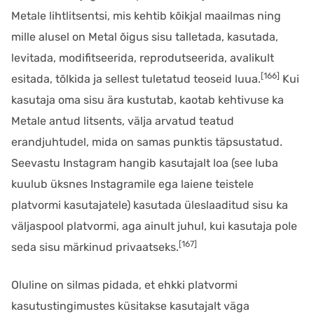
Metale lihtlitsentsi, mis kehtib kõikjal maailmas ning
mille alusel on Metal õigus sisu talletada, kasutada,
levitada, modifitseerida, reprodutseerida, avalikult
[166]
esitada, tõlkida ja sellest tuletatud teoseid luua.
Kui
kasutaja oma sisu ära kustutab, kaotab kehtivuse ka
Metale antud litsents, välja arvatud teatud
erandjuhtudel, mida on samas punktis täpsustatud.
Seevastu Instagram hangib kasutajalt loa (see luba
kuulub üksnes Instagramile ega laiene teistele
platvormi kasutajatele) kasutada üleslaaditud sisu ka
väljaspool platvormi, aga ainult juhul, kui kasutaja pole
[167]
seda sisu märkinud privaatseks.
Oluline on silmas pidada, et ehkki platvormi
kasutustingimustes küsitakse kasutajalt väga