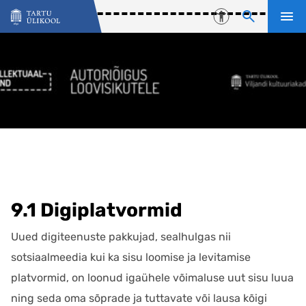
Liigu edasi põhisisu juurde
Juurdepääsetavu
9.1 Digiplatvormid
Uued digiteenuste pakkujad, sealhulgas nii
sotsiaalmeedia kui ka sisu loomise ja levitamise
platvormid, on loonud igaühele võimaluse uut sisu luua
ning seda oma sõprade ja tuttavate või lausa kõigi