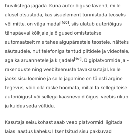
huvilistega jagada. Kuna autoriõiguse lävend, mille
alusel otsustada, kas sisuelement tunnistada teoseks
[160]
või mitte, on väga madal
, siis ulatub autoriõigus
tänapäeval kõikjale ja õigused omistatakse
automaatselt mis tahes algupärastele teostele, näiteks
säutsudele, nutitelefoniga tehtud piltidele ja videotele,
[161]
aga ka aruannetele ja kirjadele
. Digiplatvormide ja -
rakenduste ning veebiteenuste tavakasutajal, kelle
jaoks sisu loomine ja selle jagamine on täiesti argine
tegevus, võib olla raske hoomata, millal ta kellegi teise
autoriõigust või sellega kaasnevaid õigusi veebis rikub
ja kuidas seda vältida.
Kasutaja seisukohast saab veebiplatvormid liigitada
laias laastus kaheks: litsentsitud sisu pakkuvad