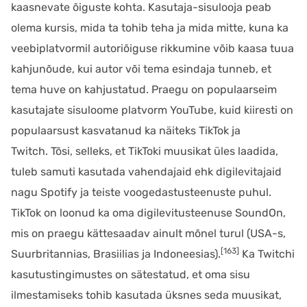
kaasnevate õiguste kohta. Kasutaja-sisulooja peab
olema kursis, mida ta tohib teha ja mida mitte, kuna ka
veebiplatvormil autoriõiguse rikkumine võib kaasa tuua
kahjunõude, kui autor või tema esindaja tunneb, et
tema huve on kahjustatud. Praegu on populaarseim
kasutajate sisuloome platvorm YouTube, kuid kiiresti on
populaarsust kasvatanud ka näiteks TikTok ja
Twitch. Tõsi, selleks, et TikToki muusikat üles laadida,
tuleb samuti kasutada vahendajaid ehk digilevitajaid
nagu Spotify ja teiste voogedastusteenuste puhul.
TikTok on loonud ka oma digilevitusteenuse SoundOn,
mis on praegu kättesaadav ainult mõnel turul (USA-s,
[163]
Suurbritannias, Brasiilias ja Indoneesias).
Ka Twitchi
kasutustingimustes on sätestatud, et oma sisu
ilmestamiseks tohib kasutada üksnes seda muusikat,