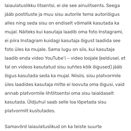
laiaulatuslikku litsentsi, ei ole see ainulitsents. Seega
jääb postituste ja muu sisu autorile tema autoriõigus
alles ning seda sisu on endiselt võimalik kasutada ka
mujal. Näiteks kui kasutaja laadib oma foto Instagrami,
ei piira Instagram kuidagi kasutaja õigust laadida see
foto üles ka mujale. Sama lugu on siis, kui kasutaja
laadib enda video YouTube’i ‒ video loojale (eeldusel, et
tal on videos kasutatud sisu suhtes kõik õigused) jääb
õigus kasutada seda ka mujal. Niisiis, sisu platvormile
üles laadides kasutaja mitte ei loovuta oma õigusi, vaid
annab platvormile lihtlitsentsi oma sisu laialdaselt
kasutada. Üldjuhul saab selle loa lõpetada sisu
platvormilt kustutades.
Samavõrd laiaulatuslikud on ka teiste suurte