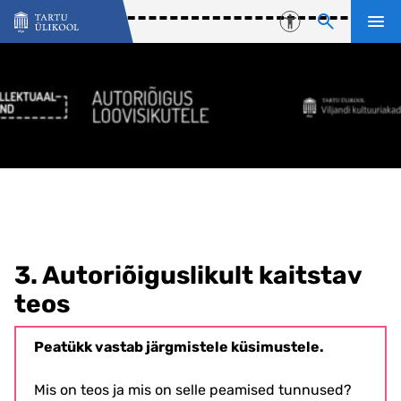
Liigu edasi põhisisu juurde
Juurdepääsetavu
3. Autoriõiguslikult kaitstav
teos
Peatükk vastab järgmistele küsimustele.
Mis on teos ja mis on selle peamised tunnused?