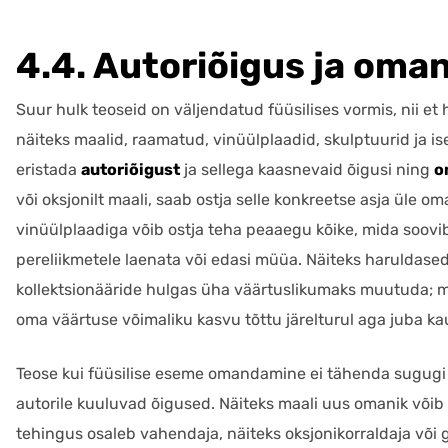
4.4. Autoriõigus ja oma
Suur hulk teoseid on väljendatud füüsilises vormis, nii e
näiteks maalid, raamatud, vinüülplaadid, skulptuurid ja ise
eristada
autoriõigust
ja sellega kaasnevaid õigusi ning
o
või oksjonilt maali, saab ostja selle konkreetse asja üle 
vinüülplaadiga võib ostja teha peaaegu kõike, mida soovib
pereliikmetele laenata või edasi müüa. Näiteks haruldased
kollektsionääride hulgas üha väärtuslikumaks muutuda; m
oma väärtuse võimaliku kasvu tõttu järelturul aga juba k
Teose kui füüsilise eseme omandamine ei tähenda sugugi s
autorile kuuluvad õigused. Näiteks maali uus omanik võib s
tehingus osaleb vahendaja, näiteks oksjonikorraldaja või ga