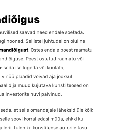
ndiõigus
t huvilised saavad need endale soetada,
gi hooned. Sellistel juhtudel on oluline
mandiõigust
. Ostes endale poest raamatu
omandiõiguse. Poest ostetud raamatu või
: seda ise lugeda või kuulata,
 vinüülplaadid võivad aja jooksul
aalid ja muud kujutava kunsti teosed on
aua investorite huvi pälvinud.
eda, et selle omandajale läheksid üle kõik
elle soovi korral edasi müüa, ehkki kui
lerii, tuleb ka kunstiteose autorile tasu