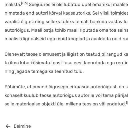
[86]
maksta.
Seejuures ei ole lubatud uuel omanikul maalile
nimetada end autori kõrval kaasautoriks. Sel viisil toimides 
varalisi õigusi ning selleks tuleks temalt hankida vastav l
autoriõigus. Maali ostja tohib maali riputada oma toa seinal
maalist digitaalseid ega muid koopiad ja avaldada neid ra
Olenevalt teose olemusest ja liigist on teatud piirangud k
ta ilma luba küsimata teost tasu eest laenutada ega rentida
ning jagada temaga ka teenitud tulu.
Põhimõte, et omandiõigusega ei kaasne autoriõigust, on s
kohaselt kuulub teose autoriõigus autorile või tema pärija
[
selle materiaalse objekti üle, millena teos on väljendatud.
Eelmine