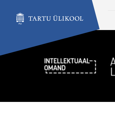
Liigu edasi põhisisu juurde