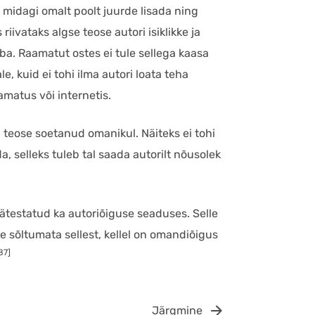
 midagi omalt poolt juurde lisada ning
riivataks algse teose autori isiklikke ja
uba. Raamatut ostes ei tule sellega kaasa
e, kuid ei tohi ilma autori loata teha
amatus või internetis.
a teose soetanud omanikul. Näiteks ei tohi
, selleks tuleb tal saada autorilt nõusolek
ätestatud ka autoriõiguse seaduses. Selle
le sõltumata sellest, kellel on omandiõigus
87]
Järgmine