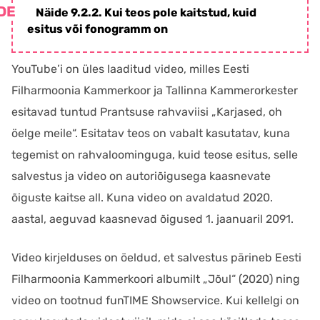
Näide 9.2.2. Kui teos pole kaitstud, kuid
esitus või fonogramm on
YouTube’i on üles laaditud video, milles Eesti
Filharmoonia Kammerkoor ja Tallinna Kammerorkester
esitavad tuntud Prantsuse rahvaviisi „Karjased, oh
öelge meile“. Esitatav teos on vabalt kasutatav, kuna
tegemist on rahvaloominguga, kuid teose esitus, selle
salvestus ja video on autoriõigusega kaasnevate
õiguste kaitse all. Kuna video on avaldatud 2020.
aastal, aeguvad kaasnevad õigused 1. jaanuaril 2091.
Video kirjelduses on öeldud, et salvestus pärineb Eesti
Filharmoonia Kammerkoori albumilt „Jõul“ (2020) ning
video on tootnud funTIME Showservice. Kui kellelgi on