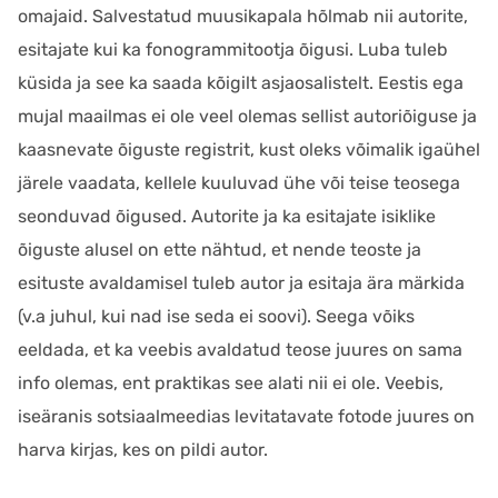
omajaid. Salvestatud muusikapala hõlmab nii autorite,
esitajate kui ka fonogrammitootja õigusi. Luba tuleb
küsida ja see ka saada kõigilt asjaosalistelt. Eestis ega
mujal maailmas ei ole veel olemas sellist autoriõiguse ja
kaasnevate õiguste registrit, kust oleks võimalik igaühel
järele vaadata, kellele kuuluvad ühe või teise teosega
seonduvad õigused. Autorite ja ka esitajate isiklike
õiguste alusel on ette nähtud, et nende teoste ja
esituste avaldamisel tuleb autor ja esitaja ära märkida
(v.a juhul, kui nad ise seda ei soovi). Seega võiks
eeldada, et ka veebis avaldatud teose juures on sama
info olemas, ent praktikas see alati nii ei ole. Veebis,
iseäranis sotsiaalmeedias levitatavate fotode juures on
harva kirjas, kes on pildi autor.