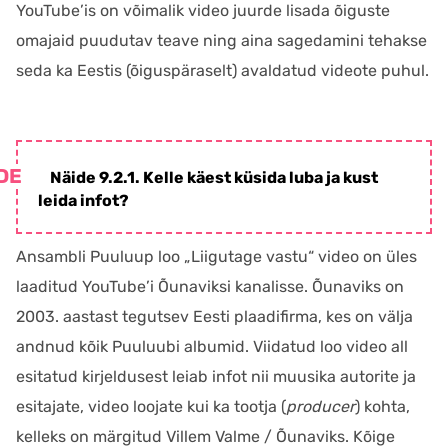
YouTube’is on võimalik video juurde lisada õiguste
omajaid puudutav teave ning aina sagedamini tehakse
seda ka Eestis (õiguspäraselt) avaldatud videote puhul.
Näide 9.2.1. Kelle käest küsida luba ja kust
leida infot?
Ansambli Puuluup loo „Liigutage vastu“ video on üles
laaditud YouTube’i Õunaviksi kanalisse. Õunaviks on
2003. aastast tegutsev Eesti plaadifirma, kes on välja
andnud kõik Puuluubi albumid. Viidatud loo video all
esitatud kirjeldusest leiab infot nii muusika autorite ja
esitajate, video loojate kui ka tootja (
producer
) kohta,
kelleks on märgitud Villem Valme / Õunaviks. Kõige