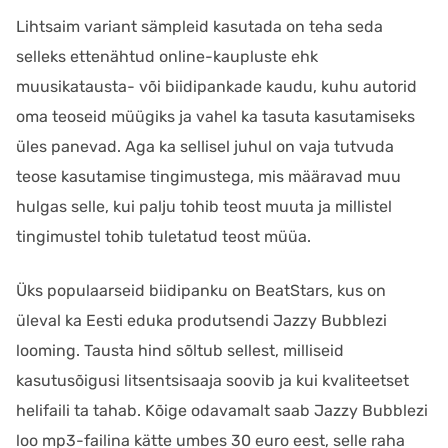
Lihtsaim variant sämpleid kasutada on teha seda
selleks ettenähtud online-kaupluste ehk
muusikatausta- või biidipankade kaudu, kuhu autorid
oma teoseid müügiks ja vahel ka tasuta kasutamiseks
üles panevad. Aga ka sellisel juhul on vaja tutvuda
teose kasutamise tingimustega, mis määravad muu
hulgas selle, kui palju tohib teost muuta ja millistel
tingimustel tohib tuletatud teost müüa.
Üks populaarseid biidipanku on BeatStars, kus on
üleval ka Eesti eduka produtsendi Jazzy Bubblezi
looming. Tausta hind sõltub sellest, milliseid
kasutusõigusi litsentsisaaja soovib ja kui kvaliteetset
helifaili ta tahab. Kõige odavamalt saab Jazzy Bubblezi
loo mp3-failina kätte umbes 30 euro eest, selle raha