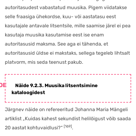
autoritasudest vabastatud muusika. Pigem viidatakse
selle fraasiga ühekordse, kuu- või aastatasu eest
kasutajale antavale litsentsile, mille saamise järel ei pea
kasutaja muusika kasutamise eest ise enam
autoritasusid maksma. See aga ei tähenda, et
autoritasusid üldse ei makstaks, sellega tegeleb lihtsalt
platvorm, mis seda teenust pakub.
Näide 9.2.3. Muusika litsentsimine
kataloogidest
Järgnev näide on refereeritud Johanna Maria Mängeli
artiklist „Kuidas kahest sekundist helilõigust võib saada
[169]
20 aastat kohtuvaidlusi?“
.