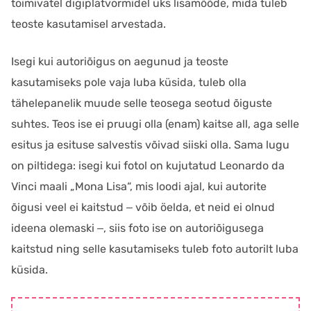
toimivatel digiplatvormidel üks lisamõõde, mida tuleb
teoste kasutamisel arvestada.
Isegi kui autoriõigus on aegunud ja teoste
kasutamiseks pole vaja luba küsida, tuleb olla
tähelepanelik muude selle teosega seotud õiguste
suhtes. Teos ise ei pruugi olla (enam) kaitse all, aga selle
esitus ja esituse salvestis võivad siiski olla. Sama lugu
on piltidega: isegi kui fotol on kujutatud Leonardo da
Vinci maali „Mona Lisa“, mis loodi ajal, kui autorite
õigusi veel ei kaitstud ‒ võib öelda, et neid ei olnud
ideena olemaski ‒, siis foto ise on autoriõigusega
kaitstud ning selle kasutamiseks tuleb foto autorilt luba
küsida.