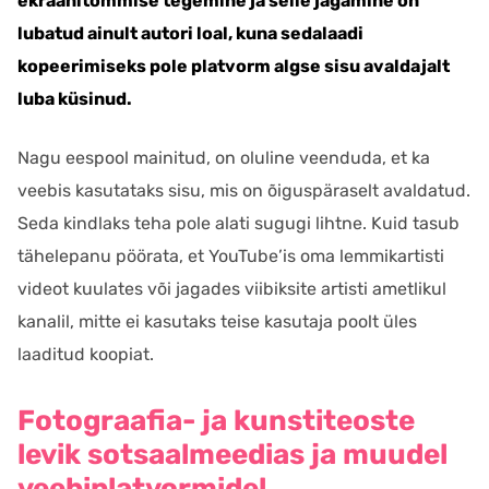
ekraanitõmmise tegemine ja selle jagamine on
lubatud ainult autori loal, kuna sedalaadi
kopeerimiseks pole platvorm algse sisu avaldajalt
luba küsinud.
Nagu eespool mainitud, on oluline veenduda, et ka
veebis kasutataks sisu, mis on õiguspäraselt avaldatud.
Seda kindlaks teha pole alati sugugi lihtne. Kuid tasub
tähelepanu pöörata, et YouTube’is oma lemmikartisti
videot kuulates või jagades viibiksite artisti ametlikul
kanalil, mitte ei kasutaks teise kasutaja poolt üles
laaditud koopiat.
Fotograafia- ja kunstiteoste
levik sotsaalmeedias ja muudel
veebiplatvormidel