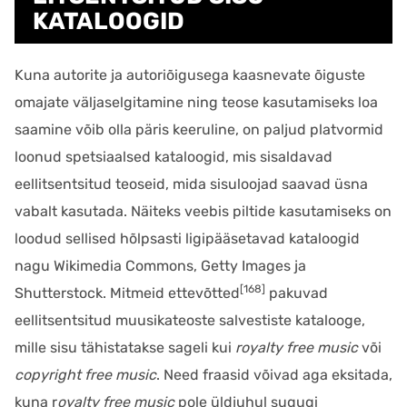
KATALOOGID
Kuna autorite ja autoriõigusega kaasnevate õiguste
omajate väljaselgitamine ning teose kasutamiseks loa
saamine võib olla päris keeruline, on paljud platvormid
loonud spetsiaalsed kataloogid, mis sisaldavad
eellitsentsitud teoseid, mida sisuloojad saavad üsna
vabalt kasutada. Näiteks veebis piltide kasutamiseks on
loodud sellised hõlpsasti ligipääsetavad kataloogid
nagu Wikimedia Commons, Getty Images ja
[168]
Shutterstock. Mitmeid ettevõtted
pakuvad
eellitsentsitud muusikateoste salvestiste katalooge,
mille sisu tähistatakse sageli kui
royalty free music
või
copyright free music
. Need fraasid võivad aga eksitada,
kuna r
oyalty free music
pole üldjuhul sugugi