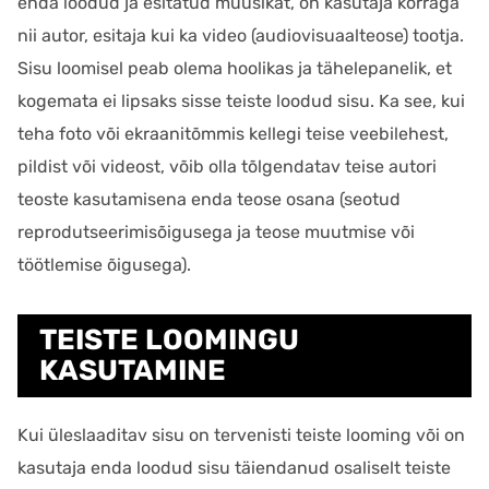
enda loodud ja esitatud muusikat, on kasutaja korraga
nii autor, esitaja kui ka video (audiovisuaalteose) tootja.
Sisu loomisel peab olema hoolikas ja tähelepanelik, et
kogemata ei lipsaks sisse teiste loodud sisu. Ka see, kui
teha foto või ekraanitõmmis kellegi teise veebilehest,
pildist või videost, võib olla tõlgendatav teise autori
teoste kasutamisena enda teose osana (seotud
reprodutseerimisõigusega ja teose muutmise või
töötlemise õigusega).
TEISTE LOOMINGU
KASUTAMINE
Kui üleslaaditav sisu on tervenisti teiste looming või on
kasutaja enda loodud sisu täiendanud osaliselt teiste