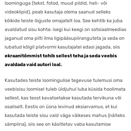
loominguga (tekst, fotod, muud pildid, heli- või
videoklipid), peab kasutaja olema saanud selleks
kõikide teiste õiguste omajatelt loa. See kehtib ka juba
avaldatud sisu kohta: isegi kui keegi on sotsiaalmeedias
jaganud oma pilti ilma ligipääsupiiranguteta ja seda on
lubatud kõigil platvormi kasutajatel edasi jagada, siis
ekraanitõmmist tohib sellest teha ja seda veebis
avaldada vaid autori loal.
Kasutades teiste loomingulise tegevuse tulemusi oma
veebisisu loomisel tuleb üldjuhul luba küsida hoolimata
sellest, kas teost kavatsetakse kasutada tervikuna või
osaliselt. Eestis on üsna levinud eksiarvamus, et kui
kasutada teiste sisu vaid väga väikeses mahus (näiteks
sämplina), siis see on käsitletav vaba kasutamise