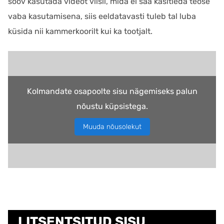
soov kasutada videot viisil, mida ei saa käsitleda teose
vaba kasutamisena, siis eeldatavasti tuleb tal luba
küsida nii kammerkoorilt kui ka tootjalt.
Kolmandate osapoolte sisu nägemiseks palun
nõustu küpsistega.
Muuda nõusolekut
LITSENTSITUD SISU