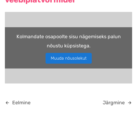
Kolmandate osapoolte sisu nägemiseks palun
nõustu küpsistega.
Muuda nõusolekut
Eelmine
Järgmine