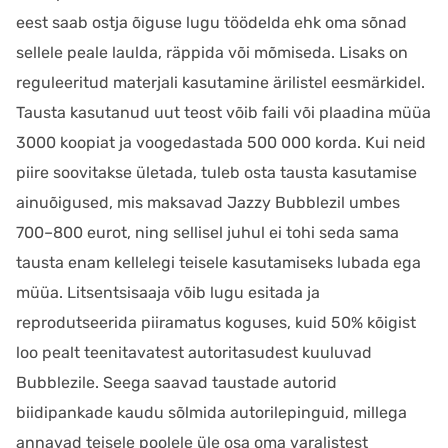
eest saab ostja õiguse lugu töödelda ehk oma sõnad
sellele peale laulda, räppida või mõmiseda. Lisaks on
reguleeritud materjali kasutamine ärilistel eesmärkidel.
Tausta kasutanud uut teost võib faili või plaadina müüa
3000 koopiat ja voogedastada 500 000 korda. Kui neid
piire soovitakse ületada, tuleb osta tausta kasutamise
ainuõigused, mis maksavad Jazzy Bubblezil umbes
700–800 eurot, ning sellisel juhul ei tohi seda sama
tausta enam kellelegi teisele kasutamiseks lubada ega
müüa. Litsentsisaaja võib lugu esitada ja
reprodutseerida piiramatus koguses, kuid 50% kõigist
loo pealt teenitavatest autoritasudest kuuluvad
Bubblezile. Seega saavad taustade autorid
biidipankade kaudu sõlmida autorilepinguid, millega
annavad teisele poolele üle osa oma varalistest