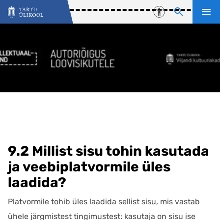
Liigu edasi põhisisu juurde
Juurdepääsetavu
9.2 Millist sisu tohin kasutada
ja veebiplatvormile üles
laadida?
Platvormile tohib üles laadida sellist sisu, mis vastab
ühele järgmistest tingimustest: kasutaja on sisu ise