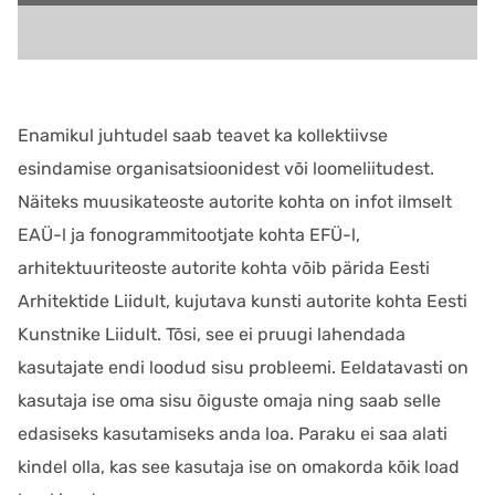
Enamikul juhtudel saab teavet ka kollektiivse
esindamise organisatsioonidest või loomeliitudest.
Näiteks muusikateoste autorite kohta on infot ilmselt
EAÜ-l ja fonogrammitootjate kohta EFÜ-l,
arhitektuuriteoste autorite kohta võib pärida Eesti
Arhitektide Liidult, kujutava kunsti autorite kohta Eesti
Kunstnike Liidult. Tõsi, see ei pruugi lahendada
kasutajate endi loodud sisu probleemi. Eeldatavasti on
kasutaja ise oma sisu õiguste omaja ning saab selle
edasiseks kasutamiseks anda loa. Paraku ei saa alati
kindel olla, kas see kasutaja ise on omakorda kõik load