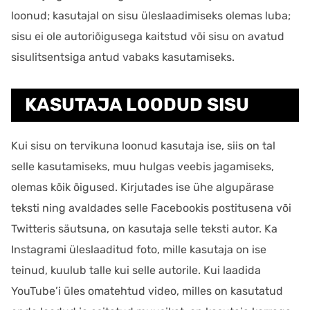
loonud; kasutajal on sisu üleslaadimiseks olemas luba;
sisu ei ole autoriõigusega kaitstud või sisu on avatud
sisulitsentsiga antud vabaks kasutamiseks.
KASUTAJA LOODUD SISU
Kui sisu on tervikuna loonud kasutaja ise, siis on tal
selle kasutamiseks, muu hulgas veebis jagamiseks,
olemas kõik õigused. Kirjutades ise ühe algupärase
teksti ning avaldades selle Facebookis postitusena või
Twitteris säutsuna, on kasutaja selle teksti autor. Ka
Instagrami üleslaaditud foto, mille kasutaja on ise
teinud, kuulub talle kui selle autorile. Kui laadida
YouTube’i üles omatehtud video, milles on kasutatud