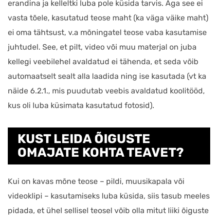
erandina ja kelleltki luba pole küsida tarvis. Aga see ei
vasta tõele, kasutatud teose maht (ka väga väike maht)
ei oma tähtsust, v.a mõningatel teose vaba kasutamise
juhtudel. See, et pilt, video või muu materjal on juba
kellegi veebilehel avaldatud ei tähenda, et seda võib
automaatselt sealt alla laadida ning ise kasutada (vt ka
näide 6.2.1., mis puudutab veebis avaldatud koolitööd,
kus oli luba küsimata kasutatud fotosid).
KUST LEIDA ÕIGUSTE
OMAJATE KOHTA TEAVET?
Kui on kavas mõne teose – pildi, muusikapala või
videoklipi – kasutamiseks luba küsida, siis tasub meeles
pidada, et ühel sellisel teosel võib olla mitut liiki õiguste