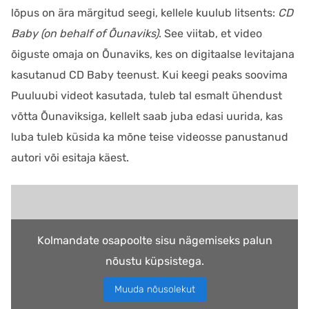
lõpus on ära märgitud seegi, kellele kuulub litsents:
CD
Baby (on behalf of Õunaviks)
. See viitab, et video
õiguste omaja on Õunaviks, kes on digitaalse levitajana
kasutanud CD Baby teenust. Kui keegi peaks soovima
Puuluubi videot kasutada, tuleb tal esmalt ühendust
võtta Õunaviksiga, kellelt saab juba edasi uurida, kas
luba tuleb küsida ka mõne teise videosse panustanud
autori või esitaja käest.
Kolmandate osapoolte sisu nägemiseks palun
nõustu küpsistega.
Muuda nõusolekut