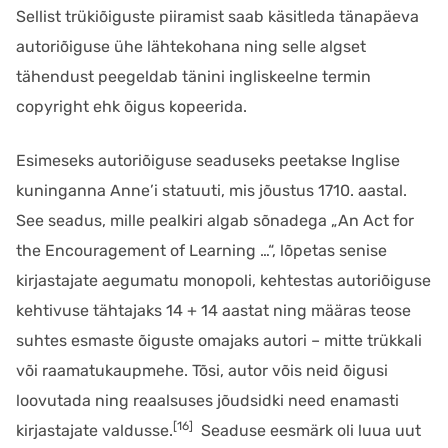
Sellist trükiõiguste piiramist saab käsitleda tänapäeva
autoriõiguse ühe lähtekohana ning selle algset
tähendust peegeldab tänini ingliskeelne termin
copyright ehk õigus kopeerida.
Esimeseks autoriõiguse seaduseks peetakse Inglise
kuninganna Anne’i statuuti, mis jõustus 1710. aastal.
See seadus, mille pealkiri algab sõnadega „An Act for
the Encouragement of Learning …“, lõpetas senise
kirjastajate aegumatu monopoli, kehtestas autoriõiguse
kehtivuse tähtajaks 14 + 14 aastat ning määras teose
suhtes esmaste õiguste omajaks autori – mitte trükkali
või raamatukaupmehe. Tõsi, autor võis neid õigusi
loovutada ning reaalsuses jõudsidki need enamasti
[16]
kirjastajate valdusse.
Seaduse eesmärk oli luua uut