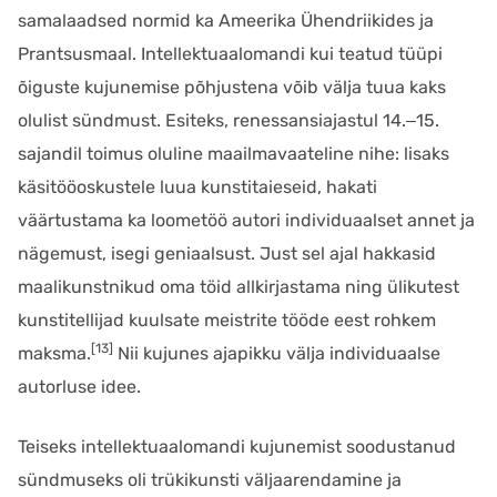
samalaadsed normid ka Ameerika Ühendriikides ja
Prantsusmaal. Intellektuaalomandi kui teatud tüüpi
õiguste kujunemise põhjustena võib välja tuua kaks
olulist sündmust. Esiteks, renessansiajastul 14.‒15.
sajandil toimus oluline maailmavaateline nihe: lisaks
käsitööoskustele luua kunstitaieseid, hakati
väärtustama ka loometöö autori individuaalset annet ja
nägemust, isegi geniaalsust. Just sel ajal hakkasid
maalikunstnikud oma töid allkirjastama ning ülikutest
kunstitellijad kuulsate meistrite tööde eest rohkem
[13]
maksma.
Nii kujunes ajapikku välja individuaalse
autorluse idee.
Teiseks intellektuaalomandi kujunemist soodustanud
sündmuseks oli trükikunsti väljaarendamine ja