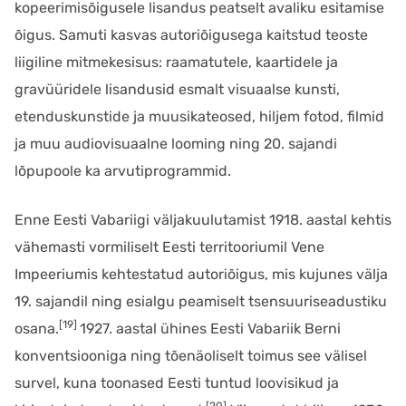
kopeerimisõigusele lisandus peatselt avaliku esitamise
õigus. Samuti kasvas autoriõigusega kaitstud teoste
liigiline mitmekesisus: raamatutele, kaartidele ja
gravüüridele lisandusid esmalt visuaalse kunsti,
etenduskunstide ja muusikateosed, hiljem fotod, filmid
ja muu audiovisuaalne looming ning 20. sajandi
lõpupoole ka arvutiprogrammid.
Enne Eesti Vabariigi väljakuulutamist 1918. aastal kehtis
vähemasti vormiliselt Eesti territooriumil Vene
Impeeriumis kehtestatud autoriõigus, mis kujunes välja
19. sajandil ning esialgu peamiselt tsensuuriseadustiku
[19]
osana.
1927. aastal ühines Eesti Vabariik Berni
konventsiooniga ning tõenäoliselt toimus see välisel
survel, kuna toonased Eesti tuntud loovisikud ja