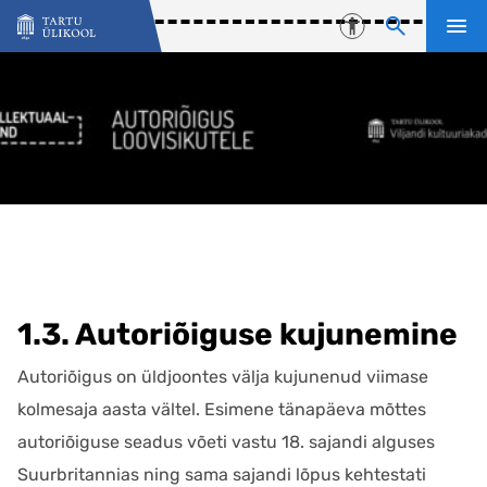
Liigu edasi põhisisu juurde
Juurdepääsetavu
1.3. Autoriõiguse kujunemine
Autoriõigus on üldjoontes välja kujunenud viimase
kolmesaja aasta vältel. Esimene tänapäeva mõttes
autoriõiguse seadus võeti vastu 18. sajandi alguses
Suurbritannias ning sama sajandi lõpus kehtestati