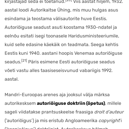
[20]
kirjastajad seda ei toetanud.
Viis aastat hiljem, 1932.
aastal loodi Autorikaitse Ühing, mis muu hulgas asus
esindama ja teostama välisautorite huve Eestis.
Autoriõiguse seadust asuti koostama 1930-ndatel ja
eelnõu esitati isegi toonasele Haridusministeeriumile,
kuid selle edasine käekäik on teadmata. Seega kehtis
Eestis kuni 1940. aastani hoopis Venemaa autoriõiguse
[21]
seadus.
Päris esimene Eesti autoriõiguse seadus
võeti vastu alles taasiseseisvunud vabariigis 1992.
aastal.
Mandri-Euroopas arenes aja jooksul välja märksa
autorikesksem
autoriõiguse doktriin (õpetus)
, millele
sageli viidatakse prantsuskeelse fraasiga
droit d’auteur
(’autoriõigus’) ja mis eristub Angloameerika
copyright
’i