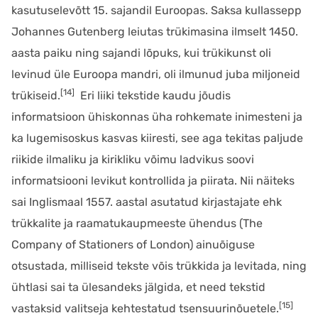
kasutuselevõtt 15. sajandil Euroopas. Saksa kullassepp
Johannes Gutenberg leiutas trükimasina ilmselt 1450.
aasta paiku ning sajandi lõpuks, kui trükikunst oli
levinud üle Euroopa mandri, oli ilmunud juba miljoneid
[14]
trükiseid.
Eri liiki tekstide kaudu jõudis
informatsioon ühiskonnas üha rohkemate inimesteni ja
ka lugemisoskus kasvas kiiresti, see aga tekitas paljude
riikide ilmaliku ja kirikliku võimu ladvikus soovi
informatsiooni levikut kontrollida ja piirata. Nii näiteks
sai Inglismaal 1557. aastal asutatud kirjastajate ehk
trükkalite ja raamatukaupmeeste ühendus (The
Company of Stationers of London) ainuõiguse
otsustada, milliseid tekste võis trükkida ja levitada, ning
ühtlasi sai ta ülesandeks jälgida, et need tekstid
[15]
vastaksid valitseja kehtestatud tsensuurinõuetele.