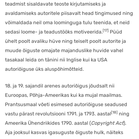
teadmist sisaldavate teoste kirjutamiseks ja
avaldamiseks autoritele piisavalt head tingimused ning
võimaldada neil oma loominguga tulu teenida, et neid
[17]
sedasi loome- ja teadustööks motiveerida.
Püüd
ühelt poolt avaliku hüve ning teiselt poolt autorite ja
muude õiguste omajate majanduslike huvide vahel
tasakaal leida on tänini nii Inglise kui ka USA
autoriõiguse üks aluspõhimõtteid.
18. ja 19. sajandil arenes autoriõigus jõudsalt nii
Euroopas, Põhja-Ameerikas kui ka mujal maailmas.
Prantsusmaal võeti esimesed autoriõiguse seadused
[18]
vastu pärast revolutsiooni 1791. ja 1793. aastal
ning
Ameerika Ühendriikides 1790. aastal (
Copyright Act
).
Aja jooksul kasvas igasuguste õiguste hulk, näiteks