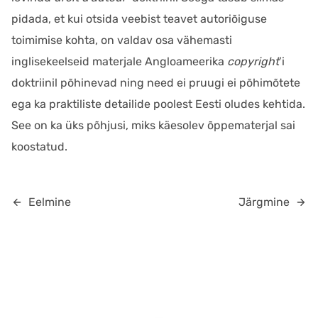
pidada, et kui otsida veebist teavet autoriõiguse
toimimise kohta, on valdav osa vähemasti
inglisekeelseid materjale Angloameerika
copyright
’i
doktriinil põhinevad ning need ei pruugi ei põhimõtete
ega ka praktiliste detailide poolest Eesti oludes kehtida.
See on ka üks põhjusi, miks käesolev õppematerjal sai
koostatud.
Eelmine
Järgmine