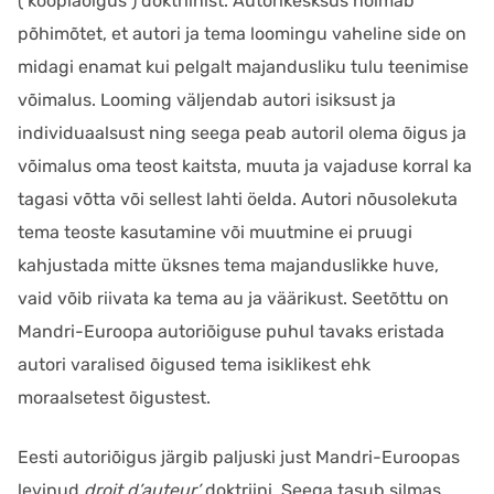
(’koopiaõigus’) doktriinist. Autorikesksus hõlmab
põhimõtet, et autori ja tema loomingu vaheline side on
midagi enamat kui pelgalt majandusliku tulu teenimise
võimalus. Looming väljendab autori isiksust ja
individuaalsust ning seega peab autoril olema õigus ja
võimalus oma teost kaitsta, muuta ja vajaduse korral ka
tagasi võtta või sellest lahti öelda. Autori nõusolekuta
tema teoste kasutamine või muutmine ei pruugi
kahjustada mitte üksnes tema majanduslikke huve,
vaid võib riivata ka tema au ja väärikust. Seetõttu on
Mandri-Euroopa autoriõiguse puhul tavaks eristada
autori varalised õigused tema isiklikest ehk
moraalsetest õigustest.
Eesti autoriõigus järgib paljuski just Mandri-Euroopas
levinud
droit d’auteur’
doktriini. Seega tasub silmas