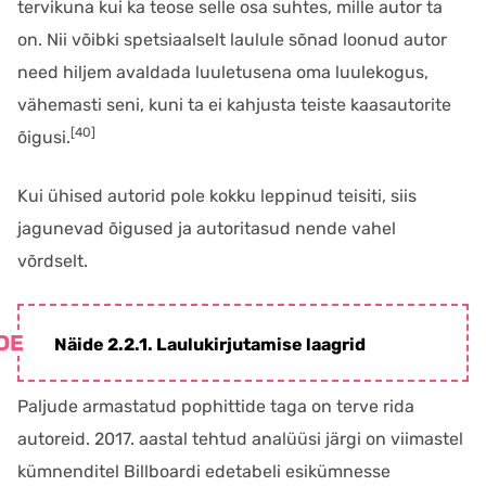
tervikuna kui ka teose selle osa suhtes, mille autor ta
on. Nii võibki spetsiaalselt laulule sõnad loonud autor
need hiljem avaldada luuletusena oma luulekogus,
vähemasti seni, kuni ta ei kahjusta teiste kaasautorite
[40]
õigusi.
Kui ühised autorid pole kokku leppinud teisiti, siis
jagunevad õigused ja autoritasud nende vahel
võrdselt.
Näide 2.2.1. Laulukirjutamise laagrid
Paljude armastatud pophittide taga on terve rida
autoreid. 2017. aastal tehtud analüüsi järgi on viimastel
kümnenditel Billboardi edetabeli esikümnesse