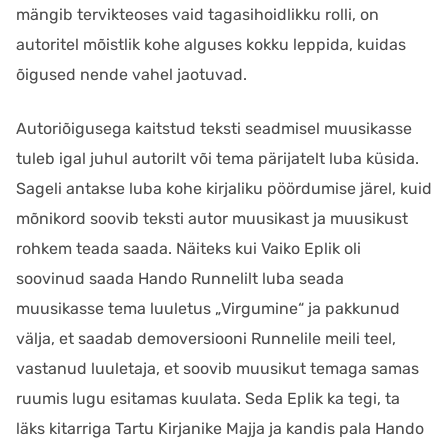
mängib tervikteoses vaid tagasihoidlikku rolli, on
autoritel mõistlik kohe alguses kokku leppida, kuidas
õigused nende vahel jaotuvad.
Autoriõigusega kaitstud teksti seadmisel muusikasse
tuleb igal juhul autorilt või tema pärijatelt luba küsida.
Sageli antakse luba kohe kirjaliku pöördumise järel, kuid
mõnikord soovib teksti autor muusikast ja muusikust
rohkem teada saada. Näiteks kui Vaiko Eplik oli
soovinud saada Hando Runnelilt luba seada
muusikasse tema luuletus „Virgumine“ ja pakkunud
välja, et saadab demoversiooni Runnelile meili teel,
vastanud luuletaja, et soovib muusikut temaga samas
ruumis lugu esitamas kuulata. Seda Eplik ka tegi, ta
läks kitarriga Tartu Kirjanike Majja ja kandis pala Hando