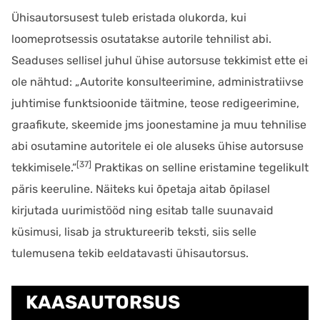
Ühisautorsusest tuleb eristada olukorda, kui
loomeprotsessis osutatakse autorile tehnilist abi.
Seaduses sellisel juhul ühise autorsuse tekkimist ette ei
ole nähtud: „Autorite konsulteerimine, administratiivse
juhtimise funktsioonide täitmine, teose redigeerimine,
graafikute, skeemide jms joonestamine ja muu tehnilise
abi osutamine autoritele ei ole aluseks ühise autorsuse
[37]
tekkimisele.“
Praktikas on selline eristamine tegelikult
päris keeruline. Näiteks kui õpetaja aitab õpilasel
kirjutada uurimistööd ning esitab talle suunavaid
küsimusi, lisab ja struktureerib teksti, siis selle
tulemusena tekib eeldatavasti ühisautorsus.
KAASAUTORSUS