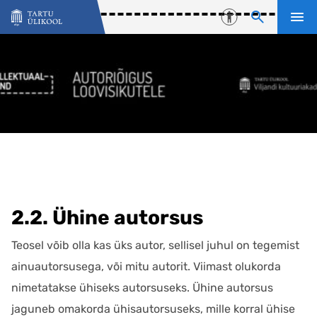
Liigu edasi põhisisu juurde
Juurdepääsetavu
2.2. Ühine autorsus
Teosel võib olla kas üks autor, sellisel juhul on tegemist
ainuautorsusega, või mitu autorit. Viimast olukorda
nimetatakse ühiseks autorsuseks. Ühine autorsus
jaguneb omakorda ühisautorsuseks, mille korral ühise