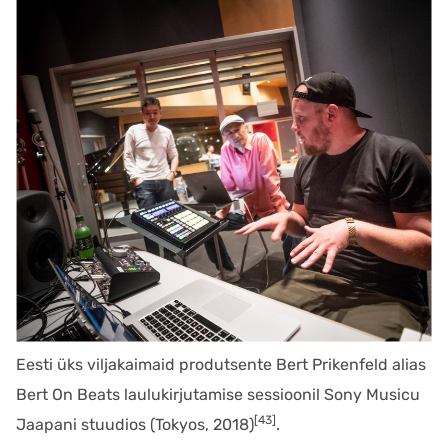
Eesti üks viljakaimaid produtsente Bert Prikenfeld alias
Bert On Beats laulukirjutamise sessioonil Sony Musicu
[43]
Jaapani stuudios (Tokyos, 2018)
.