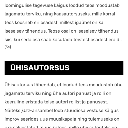
loomingulise tegevuse käigus loodud teos moodustab
jagamatu terviku, ning kaasautorsuseks, mille korral
teos koosneb eri osadest, millest igaühel on ka
iseseisev tähendus. Teose osal on iseseisev tähendus
siis, kui seda osa saab kasutada teistest osadest eraldi.
[34]
ÜHISAUTORSUS
Ühisautorsus tähendab, et loodud teos moodustab ühe
jagamatu terviku ning ühe autori panust ja rolli on
keeruline eristada teise autori rollist ja panusest.
Näiteks
jazz
-ansambel loob stuudiosalvestuse käigus
improviseerides uue muusikapala ning tulemuseks on
üks salvestatud muusikateos, mille ühisautoriteks on