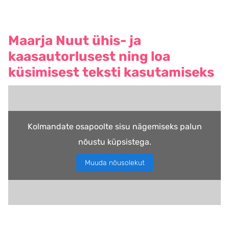
Maarja Nuut ühis- ja
kaasautorlusest ning loa
küsimisest teksti kasutamiseks
Kolmandate osapoolte sisu nägemiseks palun
nõustu küpsistega.
Muuda nõusolekut