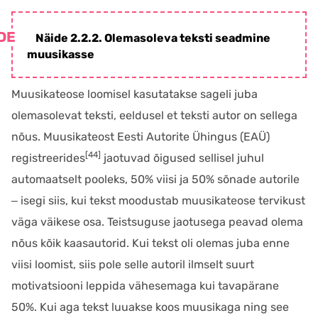
Näide 2.2.2. Olemasoleva teksti seadmine
muusikasse
Muusikateose loomisel kasutatakse sageli juba
olemasolevat teksti, eeldusel et teksti autor on sellega
nõus. Muusikateost Eesti Autorite Ühingus (EAÜ)
[44]
registreerides
jaotuvad õigused sellisel juhul
automaatselt pooleks, 50% viisi ja 50% sõnade autorile
‒ isegi siis, kui tekst moodustab muusikateose tervikust
väga väikese osa. Teistsuguse jaotusega peavad olema
nõus kõik kaasautorid. Kui tekst oli olemas juba enne
viisi loomist, siis pole selle autoril ilmselt suurt
motivatsiooni leppida vähesemaga kui tavapärane
50%. Kui aga tekst luuakse koos muusikaga ning see