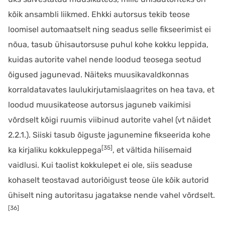
kõik ansambli liikmed. Ehkki autorsus tekib teose
loomisel automaatselt ning seadus selle fikseerimist ei
nõua, tasub ühisautorsuse puhul kohe kokku leppida,
kuidas autorite vahel nende loodud teosega seotud
õigused jagunevad. Näiteks muusikavaldkonnas
korraldatavates laulukirjutamislaagrites on hea tava, et
loodud muusikateose autorsus jaguneb vaikimisi
võrdselt kõigi ruumis viibinud autorite vahel (vt näidet
2.2.1.). Siiski tasub õiguste jagunemine fikseerida kohe
[35]
ka kirjaliku kokkuleppega
, et vältida hilisemaid
vaidlusi. Kui taolist kokkulepet ei ole, siis seaduse
kohaselt teostavad autoriõigust teose üle kõik autorid
ühiselt ning autoritasu jagatakse nende vahel võrdselt.
[36]