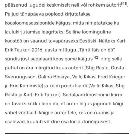
[41]
pääsenud lugudel keskmiselt neli või rohkem autorit
.
Paljud tänapäeva poplood kirjutatakse
koosloomesessioonide käigus, mida nimetatakse ka
laulukirjutamise laagriteks. Selline loominguline
koostöö on saanud tavapäraseks Eestiski. Näiteks Karl-
Erik Taukari 2016. aasta hittlugu „Tähti täis on öö“
[42]
sündis just sedalaadi koosloome käigus
ning selle
puhul on ära märgitud kuus autorit (Stig Rästa, Gustaf
Svenungsson, Galina Bosaya, Vallo Kikas, Fred Krieger
ja Eric Kammiste) ja kolm produtsenti (Vallo Kikas, Stig
Rästa ja Karl-Erik Taukar). Sedalaadi koosloome korral
on tavaks kokku leppida, et autoriõigus jaguneb kõigi
vahel võrdselt: kõigile autoritele, kes on ruumis ja
osalevad, kuulub võrdne osa loo autoriõigusest.