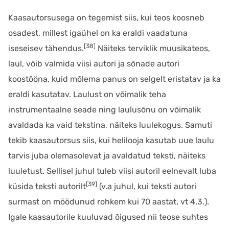
Kaasautorsusega on tegemist siis, kui teos koosneb
osadest, millest igaühel on ka eraldi vaadatuna
[38]
iseseisev tähendus.
Näiteks terviklik muusikateos,
laul, võib valmida viisi autori ja sõnade autori
koostööna, kuid mõlema panus on selgelt eristatav ja ka
eraldi kasutatav. Laulust on võimalik teha
instrumentaalne seade ning laulusõnu on võimalik
avaldada ka vaid tekstina, näiteks luulekogus. Samuti
tekib kaasautorsus siis, kui helilooja kasutab uue laulu
tarvis juba olemasolevat ja avaldatud teksti, näiteks
luuletust. Sellisel juhul tuleb viisi autoril eelnevalt luba
[39]
küsida teksti autorilt
(v.a juhul, kui teksti autori
surmast on möödunud rohkem kui 70 aastat, vt 4.3.).
Igale kaasautorile kuuluvad õigused nii teose suhtes