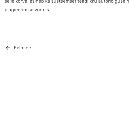
selle kõrval esineb ka süsteemset teadlikku autoriõiguse ri
plagieerimise vormis.
Eelmine