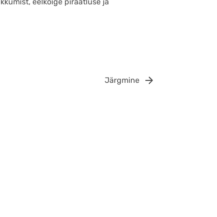
kkumist, eelkõige piraatluse ja
Järgmine