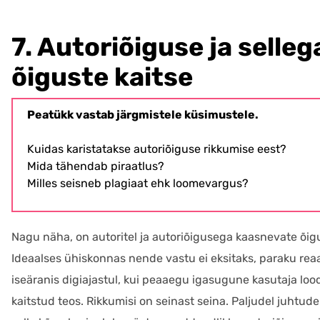
7. Autoriõiguse ja selle
õiguste kaitse
Peatükk vastab järgmistele küsimustele.
Kuidas karistatakse autoriõiguse rikkumise eest?
Mida tähendab piraatlus?
Milles seisneb plagiaat ehk loomevargus?
Nagu näha, on autoritel ja autoriõigusega kaasnevate õig
Ideaalses ühiskonnas nende vastu ei eksitaks, paraku reaal
iseäranis digiajastul, kui peaaegu igasugune kasutaja loo
kaitstud teos. Rikkumisi on seinast seina. Paljudel juhtu