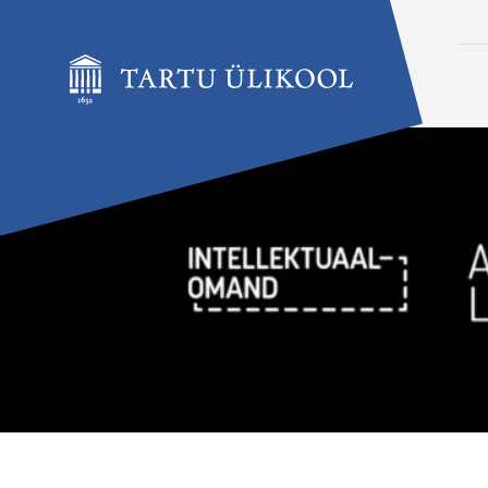
Liigu edasi põhisisu juurde