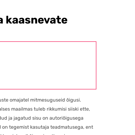
ga kaasnevate
uste omajatel mitmesuguseid õigusi.
ses maailmas tuleb rikkumisi siiski ette,
dud ja jagatud sisu on autoriõigusega
del on tegemist kasutaja teadmatusega, ent