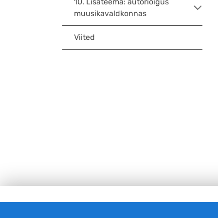
10. Lisateema: autoriõigus
muusikavaldkonnas
Viited