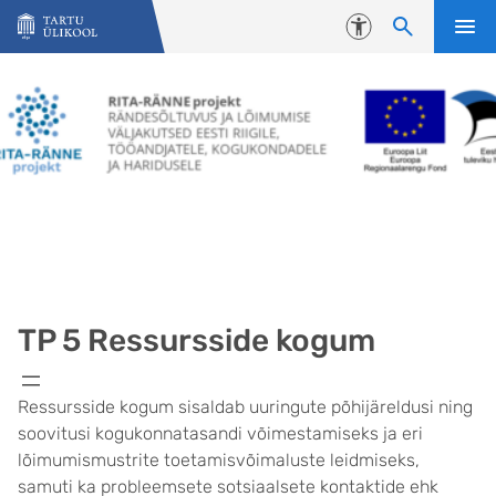
Liigu edasi põhisisu juurde
Juurdepääsetavus
TP 5 Ressursside kogum
Ressursside kogum sisaldab uuringute põhijäreldusi ning
soovitusi kogukonnatasandi võimestamiseks ja eri
lõimumismustrite toetamisvõimaluste leidmiseks,
samuti ka probleemsete sotsiaalsete kontaktide ehk