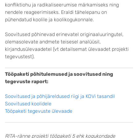
konfliktiohu ja radikaliseerumise märkamiseks ning
nendele reageerimiseks. Eraldi tähelepanu on
pühendatud koolile ja koolikogukonnale.
Soovitused põhinevad erinevatel originaaluuringutel,
olemasolevate andmete teisesel analüüsil,
kirjandusülevaadetel (vt detailsemat ülevaadet projekti
tegevustest).
Tööpaketi põhitulemused ja soovitused ning
tegevuste raport:
Soovitused ja põhijäreldused riigi ja KOVi tasandil
Soovitused koolidele
Tööpaketi tegevuste ülevaade
RITA-ränne projekti tööpaketi 5 ehk kogukondade