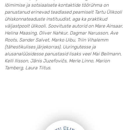
lõimimise ja sotsiaalsete kontaktide töörühma on
panustanud erinevad teadlased peamiselt Tartu Ülikooli
ühiskonnateaduste instituudist, aga ka praktikud
väljastpoolt ülikooli. Soovituste autorid on Mare Ainsaar,
Helina Maasing, Oliver Nahkur, Dagmar Narusson, Ave
Roots, Sander Salvet, Marko Uibu, Triin Vihalemm
(tähestikulises järjekorras). Uuringutesse ja
alusanalüüsidesse panustasid lisaks veel Mai Beilmann,
Kelli Ilisson, Jānis Juzefovičs, Merle Linno, Marion
Tamberg, Laura Tiitus.