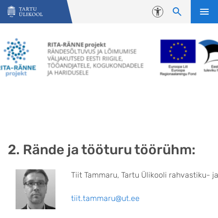
Liigu edasi põhisisu juurde
Juurdepääsetavus
2. Rände ja tööturu töörühm:
Tiit Tammaru, Tartu Ülikooli rahvastiku- j
tiit.tammaru@ut.ee