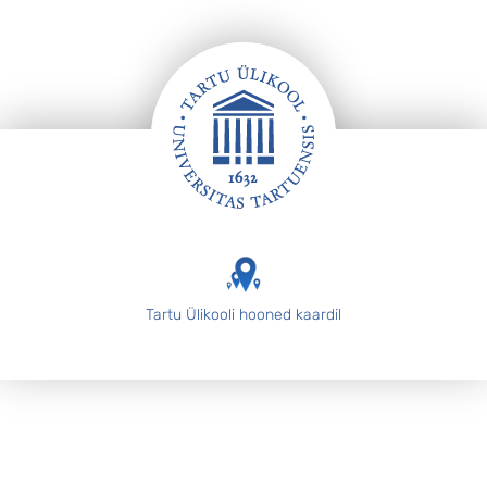
Jalus
Tartu Ülikooli hooned kaardil