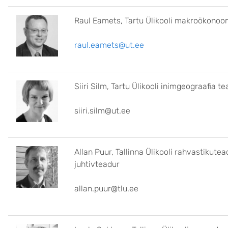
Raul Eamets, Tartu Ülikooli makroökonoo
raul.eamets@ut.ee
Siiri Silm, Tartu Ülikooli inimgeograafia t
siiri.silm@ut.ee
Allan Puur,
Tallinna Ülikooli rahvastikute
juhtivteadur
allan.puur@tlu.ee