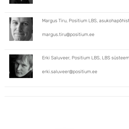
Margus Tiru, Positium LBS, asukohapõhiste
margus.tiru@positium.ee
Erki Saluveer, Positium LBS, LBS süstee
erki.saluveer@positium.ee