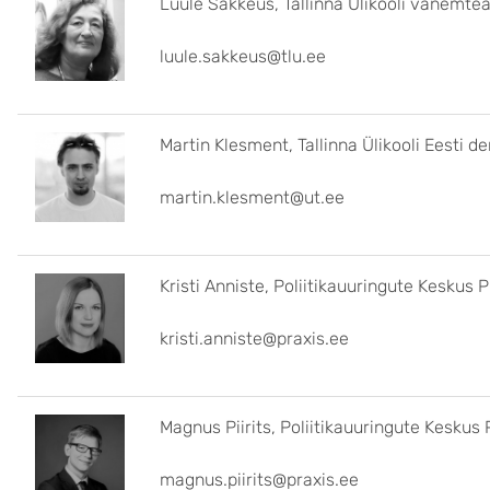
Luule Sakkeus, Tallinna Ülikooli vanemte
luule.sakkeus@tlu.ee
Martin Klesment, Tallinna Ülikooli Eesti
martin.klesment@ut.ee
Kristi Anniste, Poliitikauuringute Keskus Pr
kristi.anniste@praxis.ee
Magnus Piirits, Poliitikauuringute Keskus P
magnus.piirits@praxis.ee