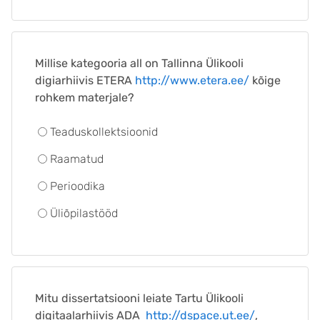
Millise kategooria all on Tallinna Ülikooli
digiarhiivis ETERA
http://www.etera.ee/
kõige
rohkem materjale?
Teaduskollektsioonid
Raamatud
Perioodika
Üliõpilastööd
Mitu dissertatsiooni leiate Tartu Ülikooli
digitaalarhiivis ADA
http://dspace.ut.ee/
,