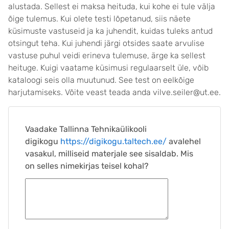
alustada. Sellest ei maksa heituda, kui kohe ei tule välja
õige tulemus. Kui olete testi lõpetanud, siis näete
küsimuste vastuseid ja ka juhendit, kuidas tuleks antud
otsingut teha. Kui juhendi järgi otsides saate arvulise
vastuse puhul veidi erineva tulemuse, ärge ka sellest
heituge. Kuigi vaatame küsimusi regulaarselt üle, võib
kataloogi seis olla muutunud. See test on eelkõige
harjutamiseks. Võite veast teada anda vilve.seiler@ut.ee.
Vaadake Tallinna Tehnikaülikooli
digikogu
https://digikogu.taltech.ee/
avalehel
vasakul, milliseid materjale see sisaldab. Mis
on selles nimekirjas teisel kohal?