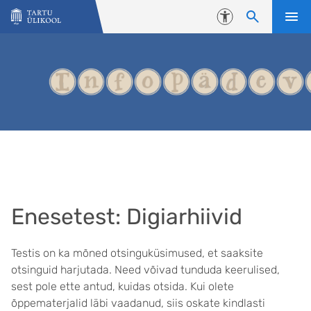
Liigu edasi põhisisu juurde
Juurdepääsetavus
Enesetest: Digiarhiivid
Testis on ka mõned otsinguküsimused, et saaksite
otsinguid harjutada. Need võivad tunduda keerulised,
sest pole ette antud, kuidas otsida. Kui olete
õppematerjalid läbi vaadanud, siis oskate kindlasti