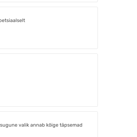
petsiaalselt
Missugune valik annab kõige täpsemad