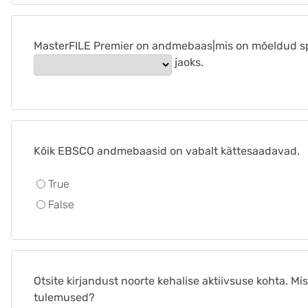
MasterFILE Premier on andmebaas|mis on mõeldud s
jaoks.
Kõik EBSCO andmebaasid on vabalt kättesaadavad.
True
False
Otsite kirjandust noorte kehalise aktiivsuse kohta. 
tulemused?