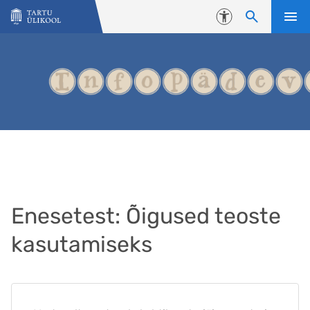
Liigu edasi põhisisu juurde
Juurdepääsetavus
Enesetest: Õigused teoste
kasutamiseks