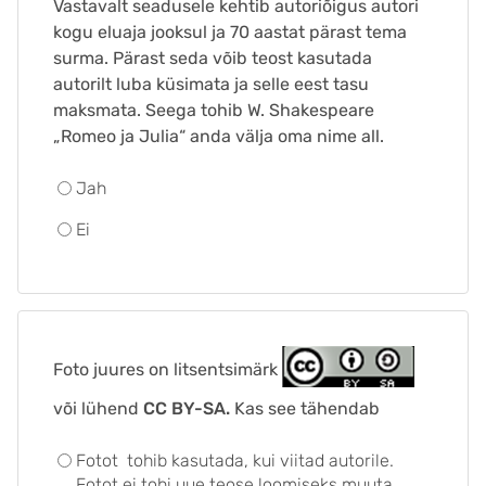
Vastavalt seadusele kehtib autoriõigus autori
kogu eluaja jooksul ja 70 aastat pärast tema
surma. Pärast seda võib teost kasutada
autorilt luba küsimata ja selle eest tasu
maksmata. Seega tohib W. Shakespeare
„Romeo ja Julia“ anda välja oma nime all.
Jah
Ei
Foto juures on litsentsimärk
või lühend
CC BY-SA.
Kas see tähendab
Fotot tohib kasutada, kui viitad autorile.
Fotot ei tohi uue teose loomiseks muuta.