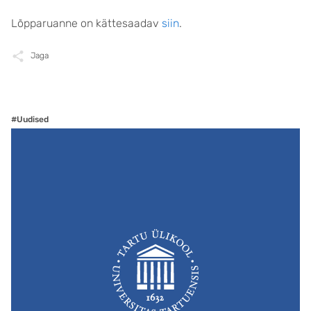
Lõpparuanne on kättesaadav
siin
.
Jaga
#Uudised