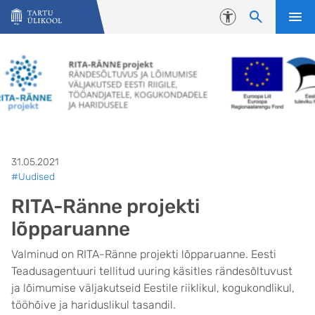
Liigu edasi põhisisu juurde
Juurdepääsetavus
31.05.2021
#Uudised
RITA-Ränne projekti
lõpparuanne
Valminud on RITA-Ränne projekti lõpparuanne. Eesti
Teadusagentuuri tellitud uuring käsitles rändesõltuvust
ja lõimumise väljakutseid Eestile riiklikul, kogukondlikul,
tööhõive ja hariduslikul tasandil.