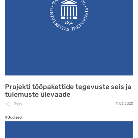
Projekti tööpakettide tegevuste seis ja
tulemuste ülevaade
11.06.2020
Jaga
#Uudised