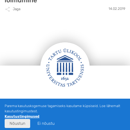
lõimumine“
14.02.2019
Jaga
Jalus
Parema kasutuskogemuse tagamiseks kasutame küpsiseid. Loe lähemalt
kasutustingimustest.
Tartu Ülikooli hooned kaardil
Kasutustingimused
Nõustun
Ei nõustu