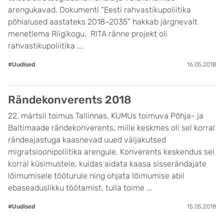
arengukavad. Dokumenti “Eesti rahvastikupoliitika
põhialused aastateks 2018–2035” hakkab järgnevalt
menetlema Riigikogu. RITA ränne projekt oli
rahvastikupoliitika ...
#Uudised
16.05.2018
Rändekonverents 2018
22. märtsil toimus Tallinnas, KUMUs toimuva Põhja- ja
Baltimaade rändekonverents, mille keskmes oli sel korral
rändeajastuga kaasnevad uued väljakutsed
migratsioonipoliitika arengule. Konverents keskendus sel
korral küsimustele, kuidas aidata kaasa sisserändajate
lõimumisele tööturule ning ohjata lõimumise abil
ebaseaduslikku töötamist, tulla toime ...
#Uudised
15.05.2018