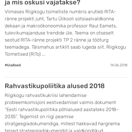
ja mis oskusi vajatakse?
Viimases Riigikogu toimetiste numbris arutleb RITA-
ränne projekti juht, Tartu Ülikooli sotsiaalvaldkonna
dekaan ja makroökonoomika professor Raul Eamets,
tulevikumajanduse trendide üle. Teema on otseselt
seotud RITA-ränne projekti TP 2 ränne ja tööturg
teemadega. Täismahus artiklit saab lugeda siit. Riigikogu
Toimetised (RiTo) ...
#Uudised
14.06.2018
Rahvastikupoliitika alused 2018
Riigikogu rahvastikukriisi lahendamise
probleemkomisjoni eestvedamisel valmis dokument
“Eesti rahvastikupoliitika põhialused aastateks 2018–
2035”. Tegemist on riigi peamise
stratgeegiadokumendiga, millest hakkavad hargnema
teised strateegiadokumendid ja valdkondlikud