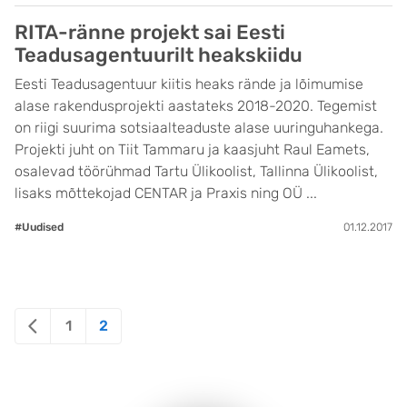
RITA-ränne projekt sai Eesti
Teadusagentuurilt heakskiidu
Eesti Teadusagentuur kiitis heaks rände ja lõimumise
alase rakendusprojekti aastateks 2018-2020. Tegemist
on riigi suurima sotsiaalteaduste alase uuringuhankega.
Projekti juht on Tiit Tammaru ja kaasjuht Raul Eamets,
osalevad töörühmad Tartu Ülikoolist, Tallinna Ülikoolist,
lisaks mõttekojad CENTAR ja Praxis ning OÜ ...
#Uudised
01.12.2017
Posts
1
2
pagination