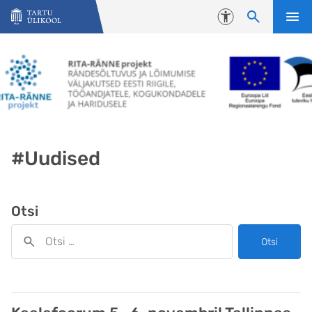
Liigu edasi põhisisu juurde
Juurdepääsetavus
#Uudised
Otsi
Otsi