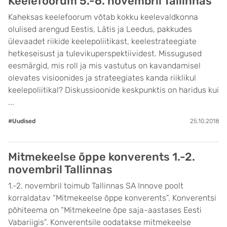
Keelefoorum 5.-6. novembril Tallinnas
Kaheksas keelefoorum võtab kokku keelevaldkonna
olulised arengud Eestis, Lätis ja Leedus, pakkudes
ülevaadet riikide keelepoliitikast, keelestrateegiate
hetkeseisust ja tulevikuperspektiividest. Missugused
eesmärgid, mis roll ja mis vastutus on kavandamisel
olevates visioonides ja strateegiates kanda riiklikul
keelepoliitikal? Diskussioonide keskpunktis on haridus kui
...
#Uudised
25.10.2018
Mitmekeelse õppe konverents 1.-2.
novembril Tallinnas
1.-2. novembril toimub Tallinnas SA Innove poolt
korraldatav “Mitmekeelse õppe konverents”. Konverentsi
põhiteema on “Mitmekeelne õpe saja-aastases Eesti
Vabariigis”. Konverentsile oodatakse mitmekeelse