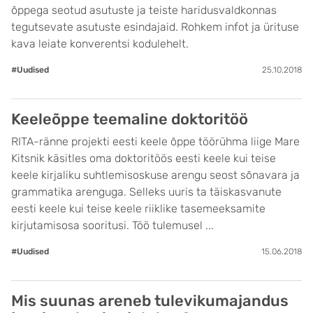
õppega seotud asutuste ja teiste haridusvaldkonnas
tegutsevate asutuste esindajaid. Rohkem infot ja ürituse
kava leiate konverentsi kodulehelt.
#Uudised
25.10.2018
Keeleõppe teemaline doktoritöö
RITA-ränne projekti eesti keele õppe töörühma liige Mare
Kitsnik käsitles oma doktoritöös eesti keele kui teise
keele kirjaliku suhtlemisoskuse arengu seost sõnavara ja
grammatika arenguga. Selleks uuris ta täiskasvanute
eesti keele kui teise keele riiklike tasemeeksamite
kirjutamisosa sooritusi. Töö tulemusel ...
#Uudised
15.06.2018
Mis suunas areneb tulevikumajandus