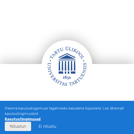
Jalus
Kontakt: Liisi Jakobson (PhD),
Parema kasutuskogemuse tagamiseks kasutame küpsiseid. Loe lähemalt
TÜ Tartu observatoorium, teadur,
kasutustingimustest.
liisi.jakobson@ut.ee
Kasutustingimused
Nõustun
Ei nõustu