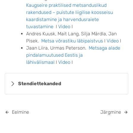
Kaugseire praktilised metsanduslikud
rakendused – puistute liigilise koosseisu
kaardistamine ja harvendusraiete
tuvastamine
I
Video
I
Andres Kuusk, Mait Lang, Silja Märdla, Jan
Pisek.
Metsa võrastiku läbipaistvus
I
Video
I
Jaan Liira, Urmas Peterson.
Metsaga alade
pindalamuutused Eestis ja
lähivälismaal
I
Video
I
Stendiettekanded
Eelmine
Järgmine