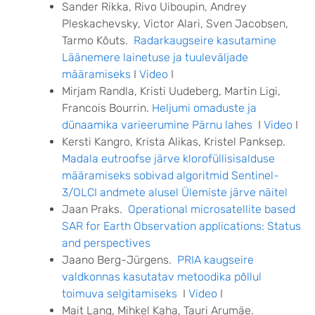
Sander Rikka, Rivo Uiboupin, Andrey
Pleskachevsky, Victor Alari, Sven Jacobsen,
Tarmo Kõuts.
Radarkaugseire kasutamine
Läänemere lainetuse ja tuuleväljade
määramiseks
I
Video
I
Mirjam Randla, Kristi Uudeberg, Martin Ligi,
Francois Bourrin.
Heljumi omaduste ja
dünaamika varieerumine Pärnu lahes
I
Video
I
Kersti Kangro, Krista Alikas, Kristel Panksep.
Madala eutroofse järve klorofüllisisalduse
määramiseks sobivad algoritmid Sentinel-
3/OLCI andmete alusel Ülemiste järve näitel
Jaan Praks.
Operational microsatellite based
SAR for Earth Observation applications: Status
and perspectives
Jaano Berg-Jürgens.
PRIA kaugseire
valdkonnas kasutatav metoodika põllul
toimuva selgitamiseks
I
Video
I
Mait Lang, Mihkel Kaha, Tauri Arumäe.