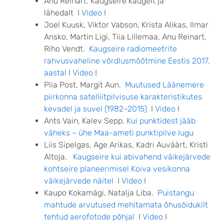
Anu Reinart. Kaugseire kaugelt ja
lähedalt I
Video
I
Joel Kuusk, Viktor Vabson, Krista Alikas, Ilmar
Ansko, Martin Ligi, Tiia Lillemaa, Anu Reinart,
Riho Vendt.
Kaugseire radiomeetrite
rahvusvaheline võrdlusmõõtmine Eestis 2017.
aastal
I
Video
I
Piia Post, Margit Aun.
Muutused Läänemere
piirkonna satelliitpilvisuse karakteristikutes
kevadel ja suvel (1982–2015)
I
Video
I
Ants Vain, Kalev Sepp.
Kui punktidest jääb
väheks – ühe Maa-ameti punktipilve lugu
Liis Sipelgas, Age Arikas, Kadri Auväärt, Kristi
Altoja.
Kaugseire kui abivahend väikejärvede
kohtseire planeerimisel Koiva vesikonna
väikejärvede näitel
I
Video
I
Kaupo Kokamägi, Natalja Liba.
Puistangu
mahtude arvutused mehitamata õhusõidukilt
tehtud aerofotode põhjal
I
Video
I