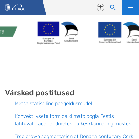
Liigu edasi põhisisu juurde
Juurdepääsetavus
Värsked postitused
Metsa statistiline peegeldusmudel
Konvektiivsete tormide klimatoloogia Eestis
lähtuvalt radariandmetest ja keskkonnatingimustest
Tree crown segmentation of Doñana centenary Cork