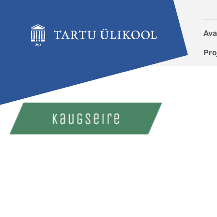
Liigu edasi põhisisu juurde
Ava
Pro