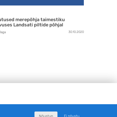
tused merepõhja taimestiku
vuses Landsati piltide põhjal
30.10.2020
Jaga
Nõustun
Ei nõustu