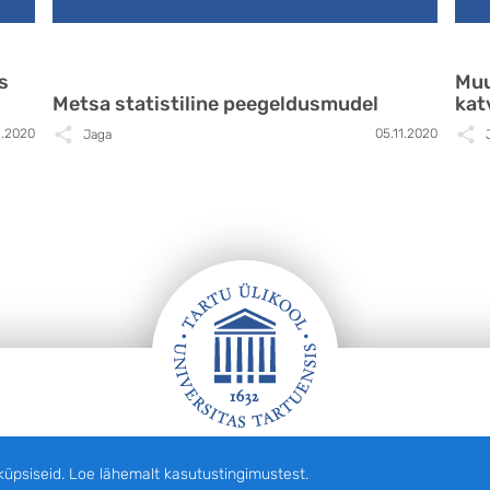
s
Muu
Metsa statistiline peegeldusmudel
kat
1.2020
05.11.2020
Jaga
siseid. Loe lähemalt kasutustingimustest.