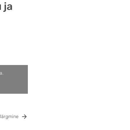
 ja
a.
Järgmine