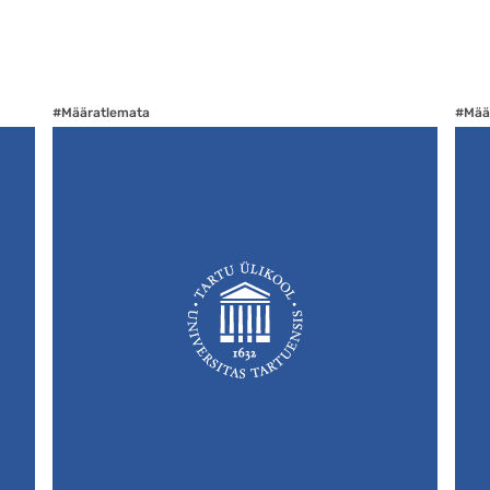
#Määratlemata
#Mää