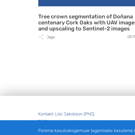
Tree crown segmentation of Doñana
centenary Cork Oaks with UAV image
and upscaling to Sentinel-2 images
03.1
Jaga
Jalus
Kontakt: Liisi Jakobson (PhD),
TÜ Tartu observatoorium, teadur,
liisi.jakobson@ut.ee
Parema kasutuskogemuse tagamiseks kasutame küp