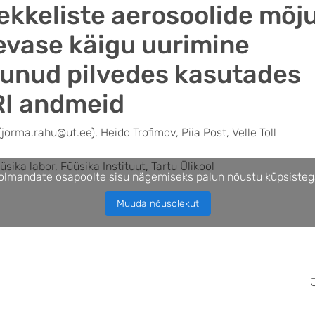
ekkeliste aerosoolide mõju
vase käigu uurimine
unud pilvedes kasutades
RI andmeid
orma.rahu@ut.ee), Heido Trofimov, Piia Post, Velle Toll
sika labor, Füüsika Instituut, Tartu Ülikool
olmandate osapoolte sisu nägemiseks palun nõustu küpsisteg
Muuda nõusolekut