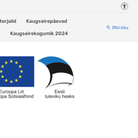
Juurde
erjalid
Kaugseirepäevad
Otsi sisu
d
Kaugseirekogumik 2024