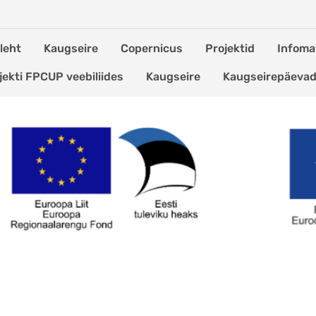
leht
Kaugseire
Copernicus
Projektid
Infomat
jekti FPCUP veebiliides
Kaugseire
Kaugseirepäeva