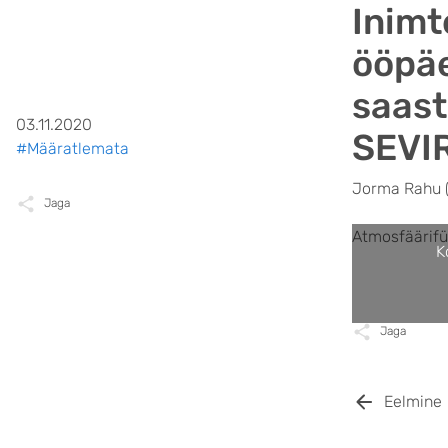
Inimt
ööpäe
saast
03.11.2020
SEVI
#Määratlemata
Jorma Rahu (j
Jaga
Atmosfäärifüü
K
Jaga
Eelmine