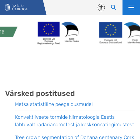
Liigu edasi põhisisu juurde
Juurdepääsetavus
Värsked postitused
Metsa statistiline peegeldusmudel
Konvektiivsete tormide klimatoloogia Eestis
lähtuvalt radariandmetest ja keskkonnatingimustest
Tree crown segmentation of Doñana centenary Cork