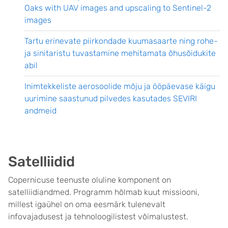
Oaks with UAV images and upscaling to Sentinel-2
images
Tartu erinevate piirkondade kuumasaarte ning rohe-
ja sinitaristu tuvastamine mehitamata õhusõidukite
abil
Inimtekkeliste aerosoolide mõju ja ööpäevase käigu
uurimine saastunud pilvedes kasutades SEVIRI
andmeid
Satelliidid
Copernicuse teenuste oluline komponent on
satelliidiandmed. Programm hõlmab kuut missiooni,
millest igaühel on oma eesmärk tulenevalt
infovajadusest ja
tehnoloogilistest võimalustest.