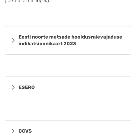
(loetelu ei ole lõplik).
Eesti noorte metsade hooldusraievajaduse
indikatsioonikaart 2023
ESERO
CCVS