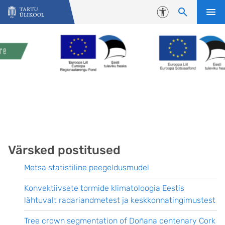
Liigu edasi põhisisu juurde
Juurdepääsetavus
Värsked postitused
Metsa statistiline peegeldusmudel
Konvektiivsete tormide klimatoloogia Eestis
lähtuvalt radariandmetest ja keskkonnatingimustest
Tree crown segmentation of Doñana centenary Cork