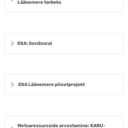
Läänemere tarbeks
ESA: Sen2coral
ESA Läänemere pilootprojekt
Metsaressursside arvestamine: KARU-