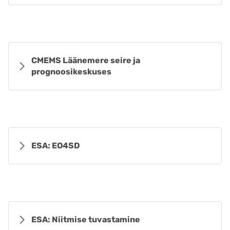
CMEMS Läänemere seire ja
prognoosikeskuses
ESA: EO4SD
ESA: Niitmise tuvastamine