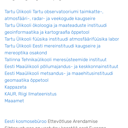
Tartu Ülikooli Tartu observatooriumi taimkatte-,
atmosfääri-, radar- ja veekogude kaugseire
Tartu Ülikooli ökoloogia ja maateaduste instituudi
geoinformaatika ja kartograafia õppetool
Tartu Ülikooli füüsika instituudi atmosfäärifüüsika labor
Tartu Ülikooli Eesti mereinstituudi kaugseire ja
mereoptika osakond
Tallinna Tehnikaülikooli meresüsteemide instituut
Eesti Maaülikooli põllumajandus- ja keskkonnainstituut
Eesti Maaülikooli metsandus- ja maaehitusinstituudi
geomaatika õppetool
Kappazeta
KAUR, Riigi Ilmateenistus
Maaamet
Eesti kosmosebüroo
Ettevõtluse Arendamise