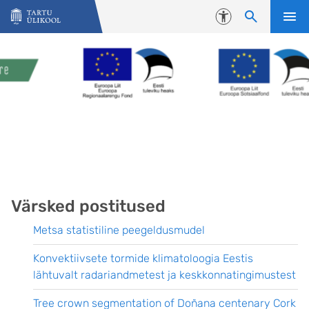
Liigu edasi põhisisu juurde
Juurdepääsetavus
Värsked postitused
Metsa statistiline peegeldusmudel
Konvektiivsete tormide klimatoloogia Eestis
lähtuvalt radariandmetest ja keskkonnatingimustest
Tree crown segmentation of Doñana centenary Cork