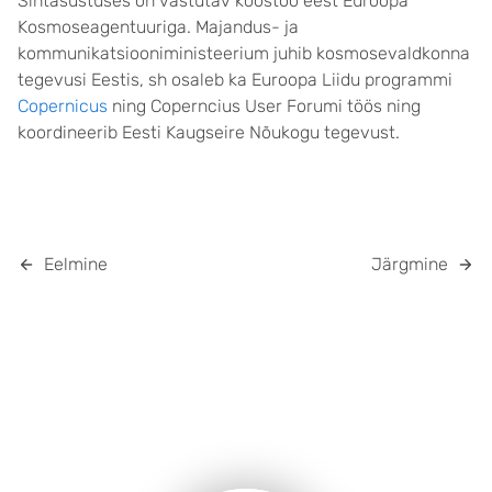
Sihtasustuses on vastutav koostöö eest Euroopa
Kosmoseagentuuriga. Majandus- ja
kommunikatsiooniministeerium juhib kosmosevaldkonna
tegevusi Eestis, sh osaleb ka Euroopa Liidu programmi
Copernicus
ning Coperncius User Forumi töös ning
koordineerib Eesti Kaugseire Nõukogu tegevust.
Eelmine
Järgmine