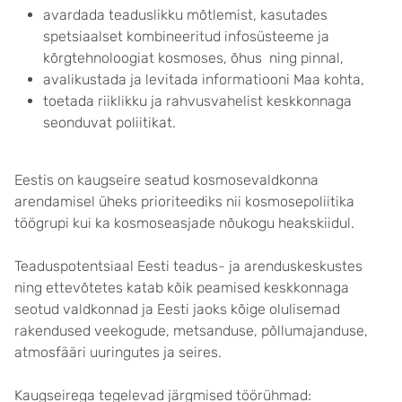
avardada teaduslikku mõtlemist, kasutades
spetsiaalset kombineeritud infosüsteeme ja
kõrgtehnoloogiat kosmoses, õhus ning pinnal,
avalikustada ja levitada informatiooni Maa kohta,
toetada riiklikku ja rahvusvahelist keskkonnaga
seonduvat poliitikat.
Eestis on kaugseire seatud kosmosevaldkonna
arendamisel üheks prioriteediks nii kosmosepoliitika
töögrupi kui ka kosmoseasjade nõukogu heakskiidul.
Teaduspotentsiaal Eesti teadus- ja arenduskeskustes
ning ettevõtetes katab kõik peamised keskkonnaga
seotud valdkonnad ja Eesti jaoks kõige olulisemad
rakendused veekogude, metsanduse, põllumajanduse,
atmosfääri uuringutes ja seires.
Kaugseirega tegelevad järgmised töörühmad: