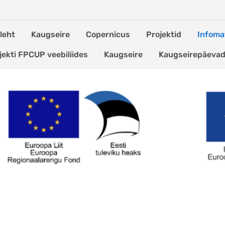
leht
Kaugseire
Copernicus
Projektid
Infomat
jekti FPCUP veebiliides
Kaugseire
Kaugseirepäeva