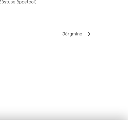
ööstuse õppetool)
Järgmine