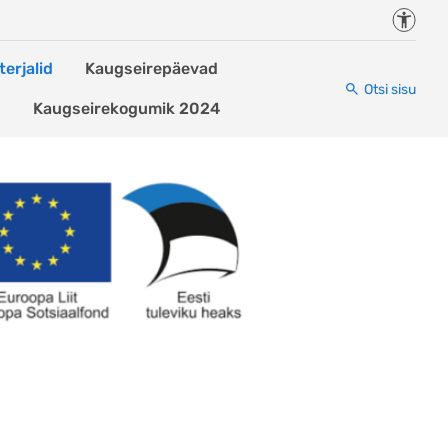
Juurde
erjalid
Kaugseirepäevad
Otsi sisu
d
Kaugseirekogumik 2024