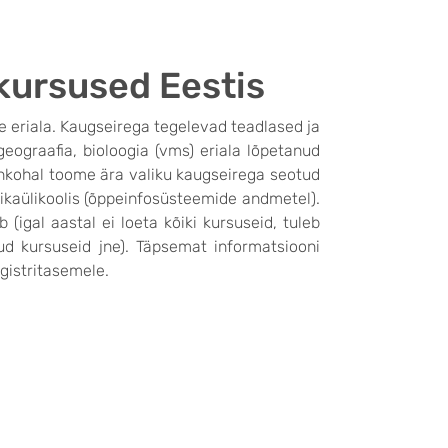
kursused Eestis
e eriala. Kaugseirega tegelevad teadlased ja
eograafia, bioloogia (vms) eriala lõpetanud
inkohal toome ära valiku kaugseirega seotud
hnikaülikoolis (õppeinfosüsteemide andmetel).
(igal aastal ei loeta kõiki kursuseid, tuleb
ud kursuseid jne). Täpsemat informatsiooni
istritasemele.