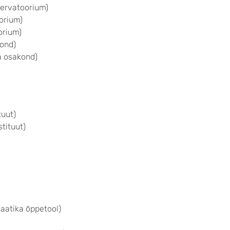
servatoorium)
oorium)
orium)
kond)
ia osakond)
tuut)
tituut)
atika õppetool)