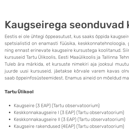
Kaugseirega seonduvad 
Eestis ei ole ühtegi õppeasutust, kus saaks õppida kaugseir
spetsialistid on enamasti füüsika, keskkonnatehnoloogia, g
ning ennast erinevate kaugseire kursustega koolitanud. Si
kursuseid Tartu Ülikoolis, Eesti Maaülikoolis ja Tallinna Te
Tuleb ära märkida, et kursuste nimekiri aja jooksul muutub 
juurde uusi kursuseid, jäetakse kõrvale varem kavas oln
saab õppeinfosüsteemidest. Enamus aineid on mõeldud mag
Tartu Ülikool
Kaugseire (3 EAP) (Tartu observatoorium)
Keskkonnakaugseire I (3 EAP) (Tartu observatoorium)
Keskkonnakaugseire II
(3 EAP)
(
Tartu observatoorium)
Kaugseire rakendused (4EAP)
(
Tartu observatoorium)