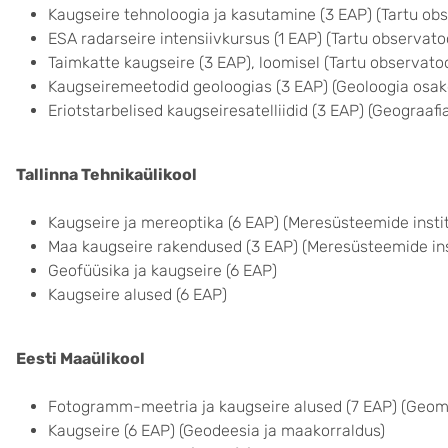
Kaugseire tehnoloogia ja kasutamine (3 EAP)
(
Tartu ob
ESA radarseire intensiivkursus (1 EAP) (Tartu observat
Taimkatte kaugseire (3 EAP), loomisel (Tartu observato
Kaugseiremeetodid geoloogias
(3 EAP) (Geoloogia osa
Eriotstarbelised kaugseiresatelliidid (3 EAP) (Geograaf
Tallinna Tehnikaülikool
Kaugseire ja mereoptika (6 EAP) (Meresüsteemide insti
Maa kaugseire rakendused (3 EAP) (Meresüsteemide ins
Geofüüsika ja kaugseire (6 EAP)
Kaugseire alused (6 EAP)
Eesti Maaülikool
Fotogramm-meetria ja kaugseire alused (7 EAP) (
Geoma
Kaugseire (6 EAP) (Geodeesia ja maakorraldus)