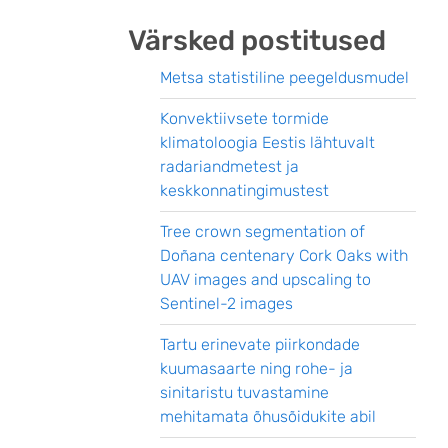
Värsked postitused
Metsa statistiline peegeldusmudel
Konvektiivsete tormide
klimatoloogia Eestis lähtuvalt
radariandmetest ja
keskkonnatingimustest
Tree crown segmentation of
Doñana centenary Cork Oaks with
UAV images and upscaling to
Sentinel-2 images
Tartu erinevate piirkondade
kuumasaarte ning rohe- ja
sinitaristu tuvastamine
mehitamata õhusõidukite abil