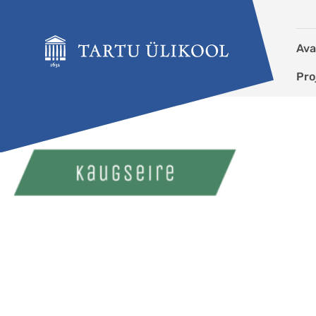
Liigu edasi põhisisu juurde
Ava
Pro