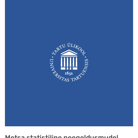
Metsa statistiline peegeldusmudel