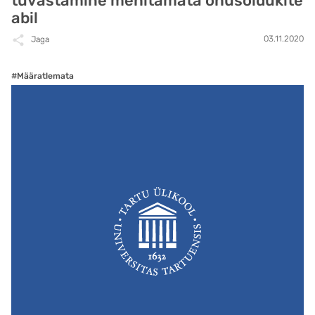
tuvastamine mehitamata õhusõidukite
abil
03.11.2020
Jaga
#Määratlemata