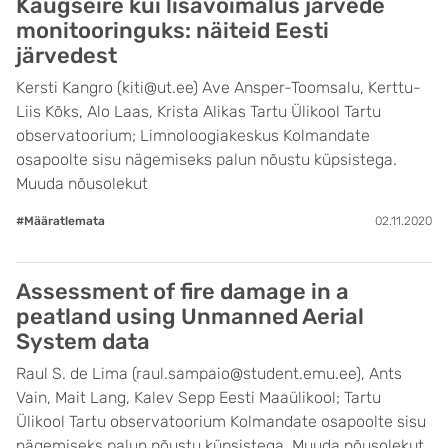
Kaugseire kui lisavõimalus järvede
monitooringuks: näiteid Eesti
järvedest
Kersti Kangro (kiti@ut.ee) Ave Ansper-Toomsalu, Kerttu-
Liis Kõks, Alo Laas, Krista Alikas Tartu Ülikool Tartu
observatoorium; Limnoloogiakeskus Kolmandate
osapoolte sisu nägemiseks palun nõustu küpsistega.
Muuda nõusolekut
#Määratlemata
02.11.2020
Assessment of fire damage in a
peatland using Unmanned Aerial
System data
Raul S. de Lima (raul.sampaio@student.emu.ee), Ants
Vain, Mait Lang, Kalev Sepp Eesti Maaülikool; Tartu
Ülikool Tartu observatoorium Kolmandate osapoolte sisu
nägemiseks palun nõustu küpsistega. Muuda nõusolekut