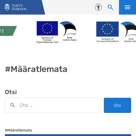
Liigu edasi põhisisu juurde
Juurdepääsetavus
#Määratlemata
Otsi
Otsi
#Määratlemata