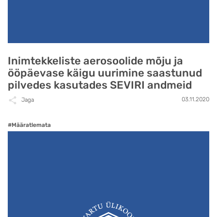
Inimtekkeliste aerosoolide mõju ja
ööpäevase käigu uurimine saastunud
pilvedes kasutades SEVIRI andmeid
03.11.2020
Jaga
#Määratlemata