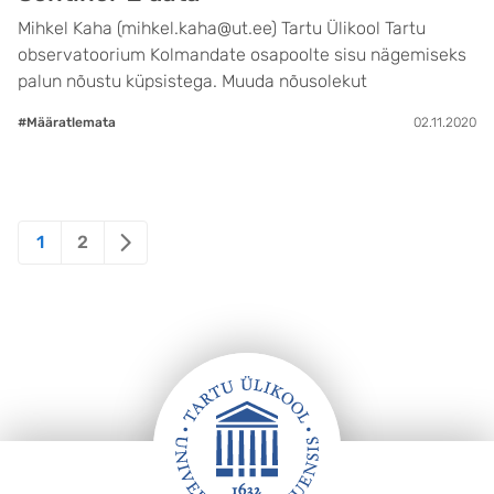
Mihkel Kaha (mihkel.kaha@ut.ee) Tartu Ülikool Tartu
observatoorium Kolmandate osapoolte sisu nägemiseks
palun nõustu küpsistega. Muuda nõusolekut
#Määratlemata
02.11.2020
Posts
1
2
pagination