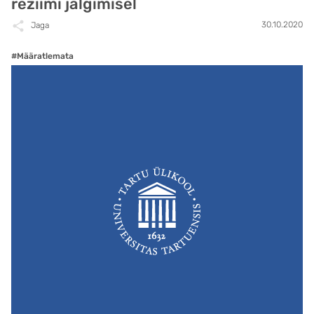
režiimi jälgimisel
30.10.2020
Jaga
#Määratlemata