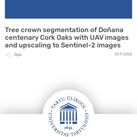
Tree crown segmentation of Doñana
centenary Cork Oaks with UAV images
and upscaling to Sentinel-2 images
03.11.2020
Jaga
Jalus