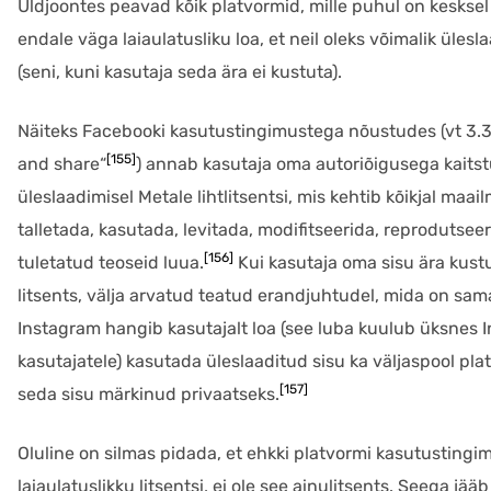
Üldjoontes peavad kõik platvormid, mille puhul on keskse
endale väga laiaulatusliku loa, et neil oleks võimalik ülesl
(seni, kuni kasutaja seda ära ei kustuta).
Näiteks Facebooki kasutustingimustega nõustudes (vt 3.3.
[155]
and share“
) annab kasutaja oma autoriõigusega kaitstu
üleslaadimisel Metale lihtlitsentsi, mis kehtib kõikjal maai
talletada, kasutada, levitada, modifitseerida, reprodutseerid
[156]
tuletatud teoseid luua.
Kui kasutaja oma sisu ära kust
litsents, välja arvatud teatud erandjuhtudel, mida on sa
Instagram hangib kasutajalt loa (see luba kuulub üksnes I
kasutajatele) kasutada üleslaaditud sisu ka väljaspool plat
[157]
seda sisu märkinud privaatseks.
Oluline on silmas pidada, et ehkki platvormi kasutustingi
laiaulatuslikku litsentsi, ei ole see ainulitsents. Seega jä