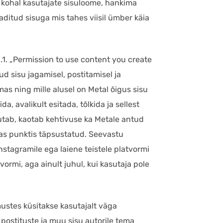
l kohal kasutajate sisuloome, hankima
aaditud sisuga mis tahes viisil ümber käia
1. „Permission to use content you create
d sisu jagamisel, postitamisel ja
lmas ning mille alusel on Metal õigus sisu
a, avalikult esitada, tõlkida ja sellest
utab, kaotab kehtivuse ka Metale antud
mas punktis täpsustatud. Seevastu
nstagramile ega laiene teistele platvormi
vormi, aga ainult juhul, kui kasutaja pole
mustes küsitakse kasutajalt väga
äb postituste ja muu sisu autorile tema