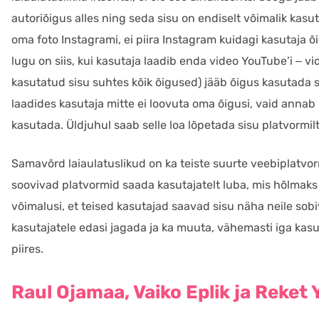
autoriõigus alles ning seda sisu on endiselt võimalik kasut
oma foto Instagrami, ei piira Instagram kuidagi kasutaja õ
lugu on siis, kui kasutaja laadib enda video YouTube’i ‒ vid
kasutatud sisu suhtes kõik õigused) jääb õigus kasutada sed
laadides kasutaja mitte ei loovuta oma õigusi, vaid annab p
kasutada. Üldjuhul saab selle loa lõpetada sisu platvormi
Samavõrd laiaulatuslikud on ka teiste suurte veebiplatv
soovivad platvormid saada kasutajatelt luba, mis hõlmaks 
võimalusi, et teised kasutajad saavad sisu näha neile sobi
kasutajatele edasi jagada ja ka muuta, vähemasti iga ka
piires.
Raul Ojamaa, Vaiko Eplik ja Reket 