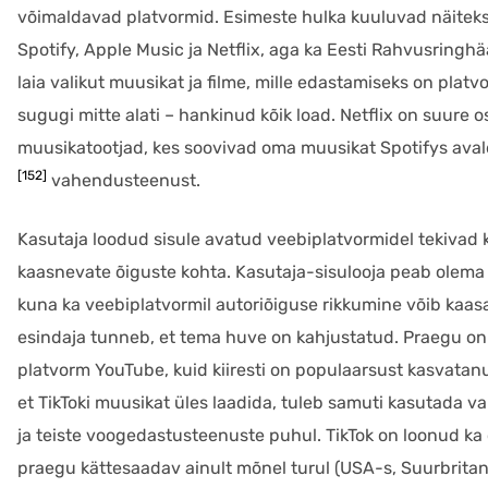
võimaldavad platvormid. Esimeste hulka kuuluvad näitek
Spotify, Apple Music ja Netflix, aga ka Eesti Rahvusring
laia valikut muusikat ja filme, mille edastamiseks on plat
sugugi mitte alati – hankinud kõik load. Netflix on suure o
muusikatootjad, kes soovivad oma muusikat Spotifys ava
[152]
vahendusteenust.
Kasutaja loodud sisule avatud veebiplatvormidel tekivad 
kaasnevate õiguste kohta. Kasutaja-sisulooja peab olema k
kuna ka veebiplatvormil autoriõiguse rikkumine võib kaas
esindaja tunneb, et tema huve on kahjustatud. Praegu on
platvorm YouTube, kuid kiiresti on populaarsust kasvatanud 
et TikToki muusikat üles laadida, tuleb samuti kasutada v
ja teiste voogedastusteenuste puhul. TikTok on loonud k
praegu kättesaadav ainult mõnel turul (USA-s, Suurbritanni