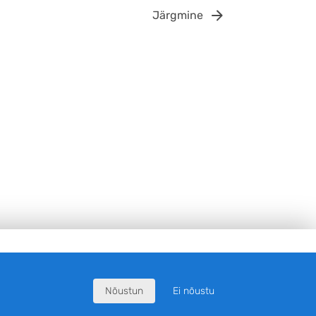
Järgmine
Nõustun
Ei nõustu