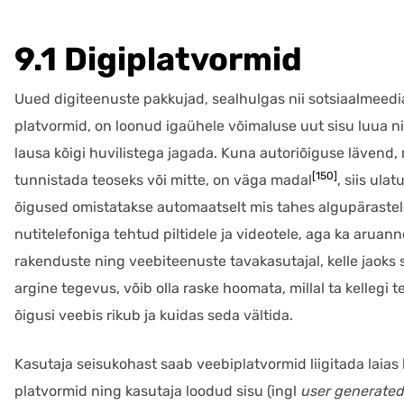
9.1 Digiplatvormid
Uued digiteenuste pakkujad, sealhulgas nii sotsiaalmeedia 
platvormid, on loonud igaühele võimaluse uut sisu luua n
lausa kõigi huvilistega jagada. Kuna autoriõiguse lävend, 
[150]
tunnistada teoseks või mitte, on väga madal
, siis ula
õigused omistatakse automaatselt mis tahes algupärastele
nutitelefoniga tehtud piltidele ja videotele, aga ka aruanne
rakenduste ning veebiteenuste tavakasutajal, kelle jaoks s
argine tegevus, võib olla raske hoomata, millal ta kellegi 
õigusi veebis rikub ja kuidas seda vältida.
Kasutaja seisukohast saab veebiplatvormid liigitada laias 
platvormid ning kasutaja loodud sisu (ingl
user generated