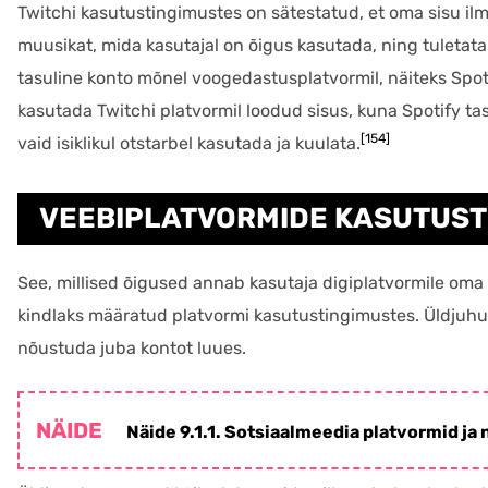
Twitchi kasutustingimustes on sätestatud, et oma sisu i
muusikat, mida kasutajal on õigus kasutada, ning tuletataks
tasuline konto mõnel voogedastusplatvormil, näiteks Spoti
kasutada Twitchi platvormil loodud sisus, kuna Spotify ta
[154]
vaid isiklikul otstarbel kasutada ja kuulata.
VEEBIPLATVORMIDE KASUTUS
See, millised õigused annab kasutaja digiplatvormile oma
kindlaks määratud platvormi kasutustingimustes. Üldjuhu
nõustuda juba kontot luues.
Näide 9.1.1. Sotsiaalmeedia platvormid ja 