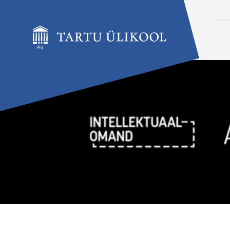
Liigu edasi põhisisu juurde