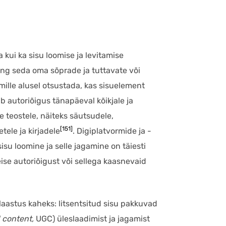
kui ka sisu loomise ja levitamise
ing seda oma sõprade ja tuttavate või
mille alusel otsustada, kas sisuelement
tub autoriõigus tänapäeval kõikjale ja
 teostele, näiteks säutsudele,
[151]
tele ja kirjadele
. Digiplatvormide ja -
isu loomine ja selle jagamine on täiesti
teise autoriõigust või sellega kaasnevaid
laastus kaheks: litsentsitud sisu pakkuvad
 content,
UGC) üleslaadimist ja jagamist