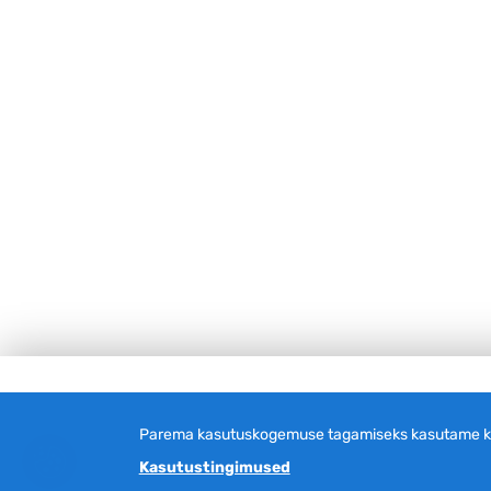
Jalus
Parema kasutuskogemuse tagamiseks kasutame küp
Kasutustingimused