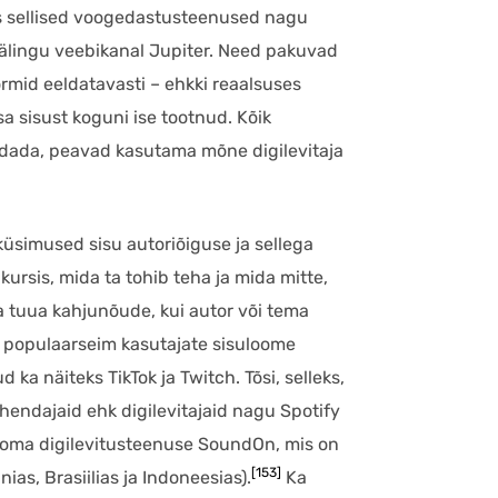
s sellised voogedastusteenused nagu
häälingu veebikanal Jupiter. Need pakuvad
vormid eeldatavasti – ehkki reaalsuses
sa sisust koguni ise tootnud. Kõik
ldada, peavad kasutama mõne digilevitaja
küsimused sisu autoriõiguse ja sellega
ursis, mida ta tohib teha ja mida mitte,
a tuua kahjunõude, kui autor või tema
 populaarseim kasutajate sisuloome
ka näiteks TikTok ja Twitch. Tõsi, selleks,
ahendajaid ehk digilevitajaid nagu Spotify
a oma digilevitusteenuse SoundOn, mis on
[153]
as, Brasiilias ja Indoneesias).
Ka