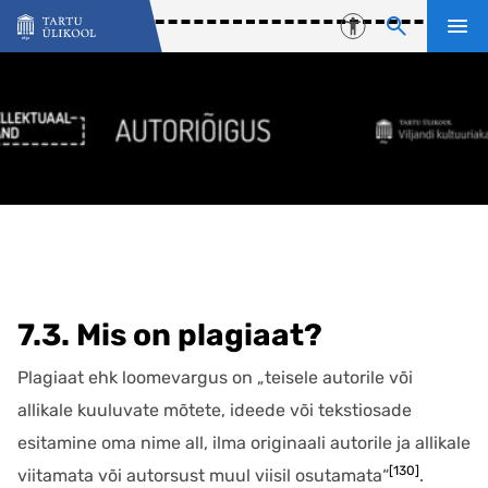
Liigu edasi põhisisu juurde
Juurdepääsetavu
7.3. Mis on plagiaat?
Plagiaat ehk loomevargus on „teisele autorile või
allikale kuuluvate mõtete, ideede või tekstiosade
esitamine oma nime all, ilma originaali autorile ja allikale
[130]
viitamata või autorsust muul viisil osutamata“
.