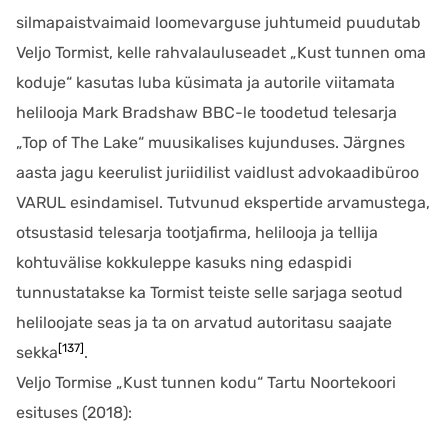
silmapaistvaimaid loomevarguse juhtumeid puudutab
Veljo Tormist, kelle rahvalauluseadet „Kust tunnen oma
koduje“ kasutas luba küsimata ja autorile viitamata
helilooja Mark Bradshaw BBC-le toodetud telesarja
„Top of The Lake“ muusikalises kujunduses. Järgnes
aasta jagu keerulist juriidilist vaidlust advokaadibüroo
VARUL esindamisel. Tutvunud ekspertide arvamustega,
otsustasid telesarja tootjafirma, helilooja ja tellija
kohtuvälise kokkuleppe kasuks ning edaspidi
tunnustatakse ka Tormist teiste selle sarjaga seotud
heliloojate seas ja ta on arvatud autoritasu saajate
[137]
sekka
.
Veljo Tormise „Kust tunnen kodu“ Tartu Noortekoori
esituses (2018):