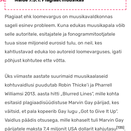
Plagiaat ehk loomevargus on muusikavaldkonnas
sageli esinev probleem. Kuna edukas muusikapala võib
selle autoritele, esitajatele ja fonogrammitootjatele
tuua sisse miljoneid eurosid tulu, on neil, kes
kahtlustavad eduka loo autoreid loomevarguses, igati
põhjust kohtutee ette võtta.
Üks viimaste aastate suurimaid muusikaalaseid
kohtuvaidlusi puudutab Robin Thicke’i ja Pharrell
Williamsi 2013. aasta hitti „Blurred Lines“, mille kohta
esitasid plagiaadisüüdistuse Marvin Gay pärijad, kes
väitsid, et pala kopeerib Gay lugu „Got to Give It Up“.
Vaidlus päädis otsusega, mille kohaselt tuli Marvin Gay
[135]
pärijatele maksta 7,4 miljonit USA dollarit kahjutasu
.