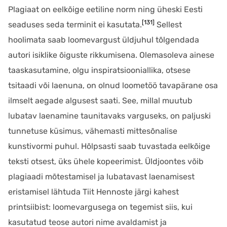
Plagiaat on eelkõige eetiline norm ning üheski Eesti
[131]
seaduses seda terminit ei kasutata.
Sellest
hoolimata saab loomevargust üldjuhul tõlgendada
autori isiklike õiguste rikkumisena. Olemasoleva ainese
taaskasutamine, olgu inspiratsiooniallika, otsese
tsitaadi või laenuna, on olnud loometöö tavapärane osa
ilmselt aegade algusest saati. See, millal muutub
lubatav laenamine taunitavaks varguseks, on paljuski
tunnetuse küsimus, vähemasti mittesõnalise
kunstivormi puhul. Hõlpsasti saab tuvastada eelkõige
teksti otsest, üks ühele kopeerimist. Üldjoontes võib
plagiaadi mõtestamisel ja lubatavast laenamisest
eristamisel lähtuda Tiit Hennoste järgi kahest
printsiibist: loomevargusega on tegemist siis, kui
kasutatud teose autori nime avaldamist ja