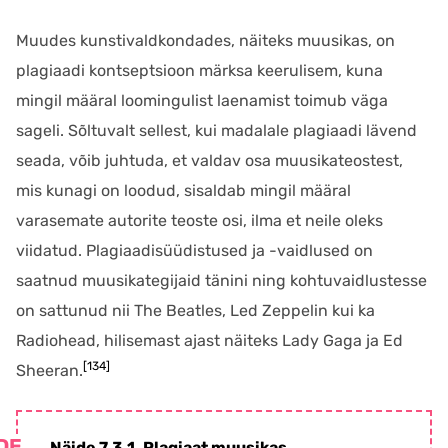
Muudes kunstivaldkondades, näiteks muusikas, on
plagiaadi kontseptsioon märksa keerulisem, kuna
mingil määral loomingulist laenamist toimub väga
sageli. Sõltuvalt sellest, kui madalale plagiaadi lävend
seada, võib juhtuda, et valdav osa muusikateostest,
mis kunagi on loodud, sisaldab mingil määral
varasemate autorite teoste osi, ilma et neile oleks
viidatud. Plagiaadisüüdistused ja -vaidlused on
saatnud muusikategijaid tänini ning kohtuvaidlustesse
on sattunud nii The Beatles, Led Zeppelin kui ka
Radiohead, hilisemast ajast näiteks Lady Gaga ja Ed
[134]
Sheeran.
Näide 7.3.1. Plagiaat muusikas