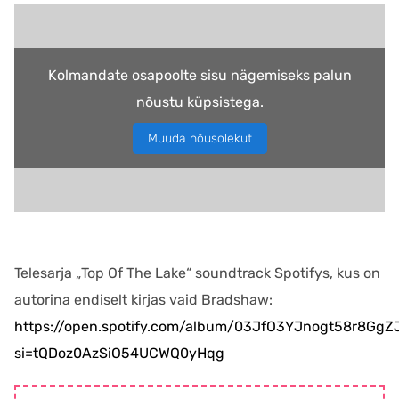
Kolmandate osapoolte sisu nägemiseks palun
nõustu küpsistega.
Muuda nõusolekut
Telesarja „Top Of The Lake“ soundtrack Spotifys, kus on
autorina endiselt kirjas vaid Bradshaw:
https://open.spotify.com/album/03JfO3YJnogt58r8Gg
si=tQDoz0AzSiO54UCWQ0yHqg