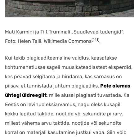
Mati Karmini ja Tiit Trummali „Suudlevad tudengid“.
[141]
Foto: Helen Talli. Wikimedia Commons
.
Kui tekib plagiaaditeemaline vaidlus, kaasatakse
kohtumenetlusse sageli muusikateadlastest eksperdid,
kes peavad selgitama ja hindama, kas sarnasus on
piisav, et tunnistada juhtum plagiaadiks.
Pole olemas
ühtegi üldreeglit
, mille alusel plagiaati tuvastada. Ka
Eestis on levinud eksiarvamus, nagu oleks kusagil
kokku lepitud taktide, nootide või sekundite piirarv,
millest vähema arvu taktide, nootide või sekundite
korral on materjali kasutamine justkui vaba. Siin võib