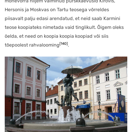
mõnevõrra hiljem valminud purskkaevusid Kirovis,
Hersonis ja Moskvas on Tartu teosega võrreldes
piisavalt palju edasi arendatud, et neid saab Karmini
teose koopiateks nimetada vaid tinglikult. Õigem oleks
öelda, et need on koopia koopia koopiad või siis
[140]
tõepoolest rahvalooming
.