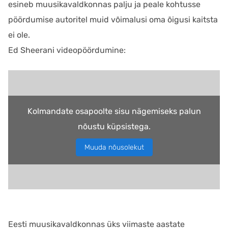
esineb muusikavaldkonnas palju ja peale kohtusse
pöördumise autoritel muid võimalusi oma õigusi kaitsta
ei ole.
Ed Sheerani videopöördumine:
Kolmandate osapoolte sisu nägemiseks palun
nõustu küpsistega.
Muuda nõusolekut
Eesti muusikavaldkonnas üks viimaste aastate