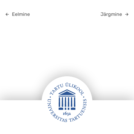
Eelmine
Järgmine
Jalus