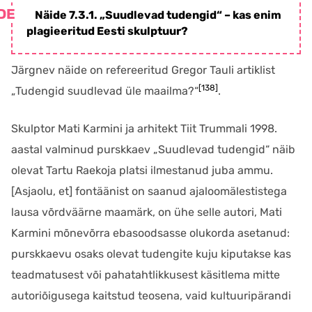
Näide 7.3.1. „Suudlevad tudengid“ – kas enim
plagieeritud Eesti skulptuur?
Järgnev näide on refereeritud Gregor Tauli artiklist
[138]
„Tudengid suudlevad üle maailma?“
.
Skulptor Mati Karmini ja arhitekt Tiit Trummali 1998.
aastal valminud purskkaev „Suudlevad tudengid“ näib
olevat Tartu Raekoja platsi ilmestanud juba ammu.
[Asjaolu, et] fontäänist on saanud ajaloomälestistega
lausa võrdväärne maamärk, on ühe selle autori, Mati
Karmini mõnevõrra ebasoodsasse olukorda asetanud:
purskkaevu osaks olevat tudengite kuju kiputakse kas
teadmatusest või pahatahtlikkusest käsitlema mitte
autoriõigusega kaitstud teosena, vaid kultuuripärandi