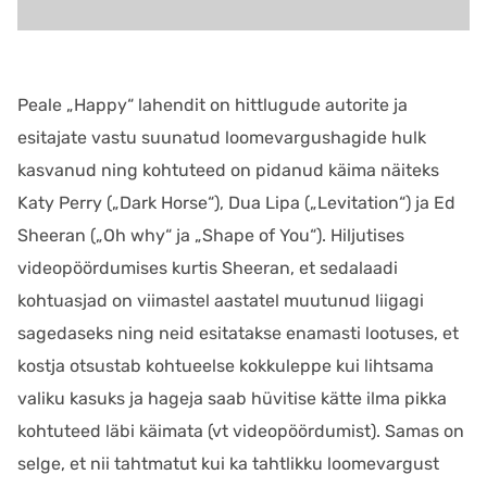
Peale „Happy“ lahendit on hittlugude autorite ja
esitajate vastu suunatud loomevargushagide hulk
kasvanud ning kohtuteed on pidanud käima näiteks
Katy Perry („Dark Horse“), Dua Lipa („Levitation“) ja Ed
Sheeran („Oh why“ ja „Shape of You“). Hiljutises
videopöördumises kurtis Sheeran, et sedalaadi
kohtuasjad on viimastel aastatel muutunud liigagi
sagedaseks ning neid esitatakse enamasti lootuses, et
kostja otsustab kohtueelse kokkuleppe kui lihtsama
valiku kasuks ja hageja saab hüvitise kätte ilma pikka
kohtuteed läbi käimata (vt videopöördumist). Samas on
selge, et nii tahtmatut kui ka tahtlikku loomevargust