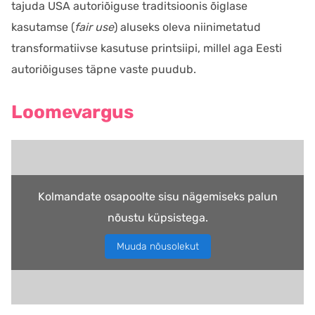
tajuda USA autoriõiguse traditsioonis õiglase
kasutamse (
fair use
) aluseks oleva niinimetatud
transformatiivse kasutuse printsiipi, millel aga Eesti
autoriõiguses täpne vaste puudub.
Loomevargus
Kolmandate osapoolte sisu nägemiseks palun
nõustu küpsistega.
Muuda nõusolekut