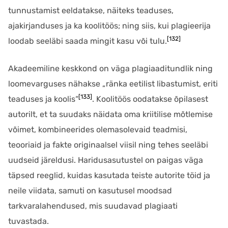
tunnustamist eeldatakse, näiteks teaduses,
ajakirjanduses ja ka koolitöös; ning siis, kui plagieerija
[132]
loodab seeläbi saada mingit kasu või tulu.
Akadeemiline keskkond on väga plagiaaditundlik ning
loomevarguses nähakse „ränka eetilist libastumist, eriti
[133]
teaduses ja koolis“
. Koolitöös oodatakse õpilasest
autorilt, et ta suudaks näidata oma kriitilise mõtlemise
võimet, kombineerides olemasolevaid teadmisi,
teooriaid ja fakte originaalsel viisil ning tehes seeläbi
uudseid järeldusi. Haridusasutustel on paigas väga
täpsed reeglid, kuidas kasutada teiste autorite töid ja
neile viidata, samuti on kasutusel moodsad
tarkvaralahendused, mis suudavad plagiaati
tuvastada.