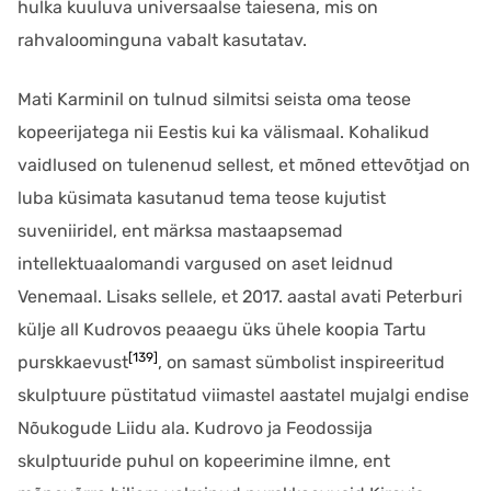
hulka kuuluva universaalse taiesena, mis on
rahvaloominguna vabalt kasutatav.
Mati Karminil on tulnud silmitsi seista oma teose
kopeerijatega nii Eestis kui ka välismaal. Kohalikud
vaidlused on tulenenud sellest, et mõned ettevõtjad on
luba küsimata kasutanud tema teose kujutist
suveniiridel, ent märksa mastaapsemad
intellektuaalomandi vargused on aset leidnud
Venemaal. Lisaks sellele, et 2017. aastal avati Peterburi
külje all Kudrovos peaaegu üks ühele koopia Tartu
[139]
purskkaevust
, on samast sümbolist inspireeritud
skulptuure püstitatud viimastel aastatel mujalgi endise
Nõukogude Liidu ala. Kudrovo ja Feodossija
skulptuuride puhul on kopeerimine ilmne, ent