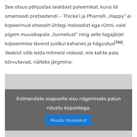
See otsus põhjustas laialdast poleemikat, kuna lõi
omamoodi pretsedendi – Thicke’i ja Pharrelli „Happy“ ei
kopeerinud otseselt ühtegi meloodiat ega rütmi, vaid
pigem muusikapala „tunnetust“ ning selle tagajärjel
[136]
kopeerimise lävend justkui kahanes ja hägustus
.
Veebist võib leida mitmeid videoid, mis kahte pala
kõrvutavad, näiteks järgmine:
Kolmandate osapoolte sisu nägemiseks palun
nõustu küpsistega.
Muuda nõusolekut