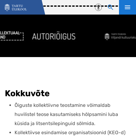
Liigu edasi põhisisu juurde
Juurdepääsetavu
Kokkuvõte
Õiguste kollektiivne teostamine võimaldab
huvilistel teose kasutamiseks hõlpsamini luba
küsida ja litsentsilepinguid sõlmida.
Kollektiivse esindamise organisatsioonid (KEO-d)