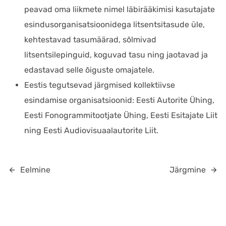
peavad oma liikmete nimel läbirääkimisi kasutajate
esindusorganisatsioonidega litsentsitasude üle,
kehtestavad tasumäärad, sõlmivad
litsentsilepinguid, koguvad tasu ning jaotavad ja
edastavad selle õiguste omajatele.
Eestis tegutsevad järgmised kollektiivse
esindamise organisatsioonid: Eesti Autorite Ühing,
Eesti Fonogrammitootjate Ühing, Eesti Esitajate Liit
ning Eesti Audiovisuaalautorite Liit.
Eelmine
Järgmine