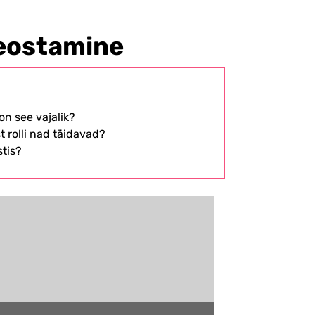
teostamine
on see vajalik?
st rolli nad täidavad?
stis?