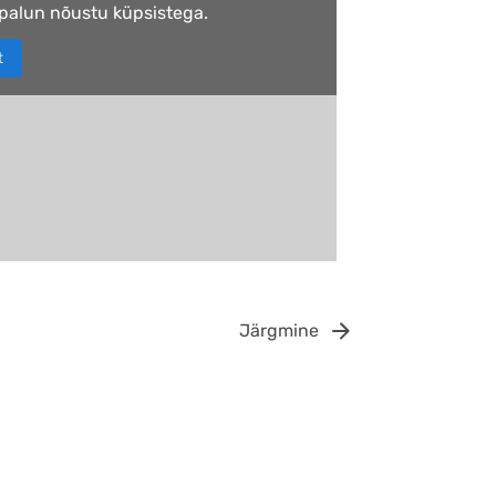
palun nõustu küpsistega.
t
Järgmine