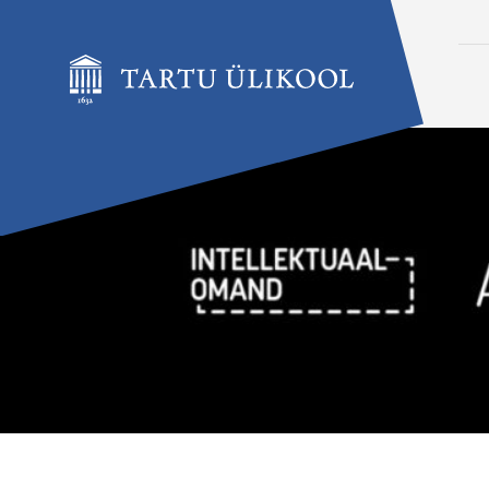
Liigu edasi põhisisu juurde