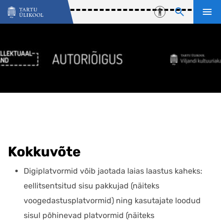
Liigu edasi põhisisu juurde
Juurdepääsetavu
Kokkuvõte
Digiplatvormid võib jaotada laias laastus kaheks:
eellitsentsitud sisu pakkujad (näiteks
voogedastusplatvormid) ning kasutajate loodud
sisul põhinevad platvormid (näiteks