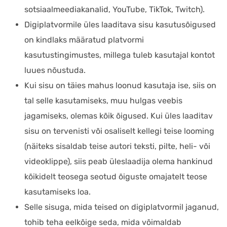
sotsiaalmeediakanalid, YouTube, TikTok, Twitch).
Digiplatvormile üles laaditava sisu kasutusõigused
on kindlaks määratud platvormi
kasutustingimustes, millega tuleb kasutajal kontot
luues nõustuda.
Kui sisu on täies mahus loonud kasutaja ise, siis on
tal selle kasutamiseks, muu hulgas veebis
jagamiseks, olemas kõik õigused. Kui üles laaditav
sisu on tervenisti või osaliselt kellegi teise looming
(näiteks sisaldab teise autori teksti, pilte, heli- või
videoklippe), siis peab üleslaadija olema hankinud
kõikidelt teosega seotud õiguste omajatelt teose
kasutamiseks loa.
Selle sisuga, mida teised on digiplatvormil jaganud,
tohib teha eelkõige seda, mida võimaldab