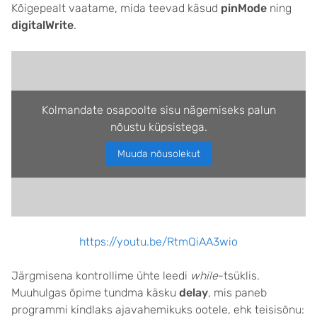
Kõigepealt vaatame, mida teevad käsud
pinMode
ning
digitalWrite
.
Kolmandate osapoolte sisu nägemiseks palun
nõustu küpsistega.
Muuda nõusolekut
https://youtu.be/RtmQiAA3wio
Järgmisena kontrollime ühte leedi
while
-tsüklis.
Muuhulgas õpime tundma käsku
delay
, mis paneb
programmi kindlaks ajavahemikuks ootele, ehk teisisõnu: