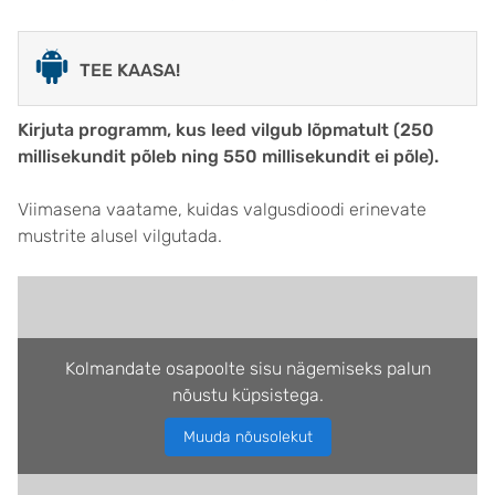
TEE KAASA!
Kirjuta programm, kus leed vilgub lõpmatult (250
millisekundit põleb ning 550 millisekundit ei põle).
Viimasena vaatame, kuidas valgusdioodi erinevate
mustrite alusel vilgutada.
Kolmandate osapoolte sisu nägemiseks palun
nõustu küpsistega.
Muuda nõusolekut