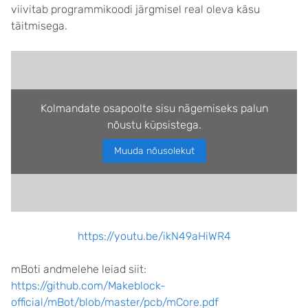
viivitab programmikoodi järgmisel real oleva käsu
täitmisega.
Kolmandate osapoolte sisu nägemiseks palun
nõustu küpsistega.
Muuda nõusolekut
https://youtu.be/ikN49aHiWR4
mBoti andmelehe leiad siit:
https://github.com/Makeblock-
official/mBot/blob/master/pcb/mCore.pdf