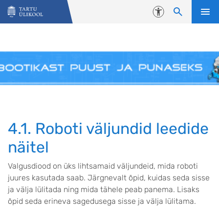
Liigu edasi põhisisu juurde
Juurdepääsetavus
4.1. Roboti väljundid leedide
näitel
Valgusdiood on üks lihtsamaid väljundeid, mida roboti
juures kasutada saab. Järgnevalt õpid, kuidas seda sisse
ja välja lülitada ning mida tähele peab panema. Lisaks
õpid seda erineva sagedusega sisse ja välja lülitama.