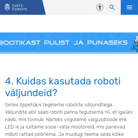
Liigu edasi põhisisu juurde
Juurdepääsetavus
4. Kuidas kasutada roboti
väljundeid?
Selles õppetükis tegeleme robotite väljunditega.
Väljundite abil saab roboti panna tegutsema nii, et igaüks
näeb, mis toimub. Näiteks vilgutame valgusdioode ehk
LED-e ja lülitame sisse-välja mootoreid, mis panevad
mBoti rattad pöörlema. Ja muidugi teeme seda kõike