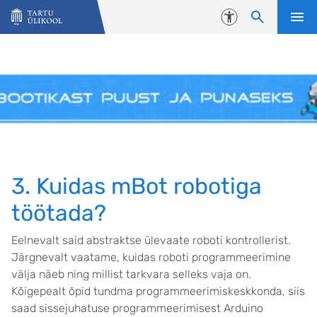
Liigu edasi põhisisu juurde
Juurdepääsetavus
3. Kuidas mBot robotiga
töötada?
Eelnevalt said abstraktse ülevaate roboti kontrollerist.
Järgnevalt vaatame, kuidas roboti programmeerimine
välja näeb ning millist tarkvara selleks vaja on.
Kõigepealt õpid tundma programmeerimiskeskkonda, siis
saad sissejuhatuse programmeerimisest Arduino