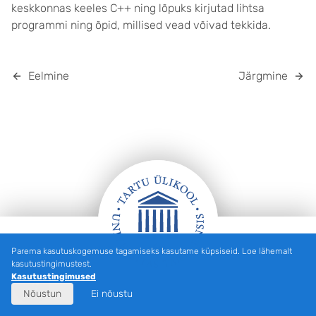
keskkonnas keeles C++ ning lõpuks kirjutad lihtsa
programmi ning õpid, millised vead võivad tekkida.
Eelmine
Järgmine
Parema kasutuskogemuse tagamiseks kasutame küpsiseid. Loe lähemalt
Jalus
kasutustingimustest.
Kasutustingimused
Nõustun
Ei nõustu