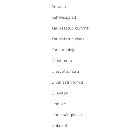
Autoriiul
Kaheksajalad
Kaunistatud kummik
Kaunistatud klaas
Kaustahoidja
Kilest müts
Lihavõttemuru
Liivakasti vormid
Lillevaas
Linnuke
Linnu söögimaja
Kinkekott