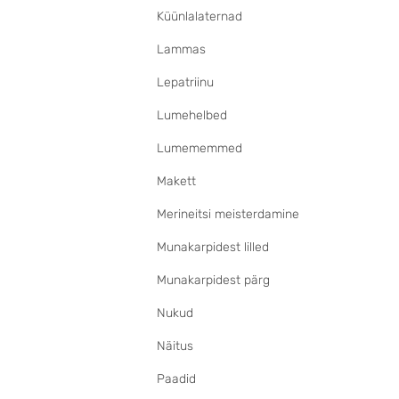
Küünlalaternad
Lammas
Lepatriinu
Lumehelbed
Lumememmed
Makett
Merineitsi meisterdamine
Munakarpidest lilled
Munakarpidest pärg
Nukud
Näitus
Paadid