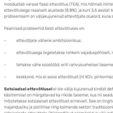
moodustab varase faasi ettevõtlus (TEA), mis hõlmab inime
ettevõtlusega reaalselt alustada (8,8%), ja kuni 3,5 aastat 
probleemsem on väljakujunenud ettevõtjate olukord, kuna se
Peamised probleemid Eesti ettevõtluses on:
– ettevõtjate vähene ambitsioonikus;
– ettevõtlusega tegeletakse rohkem vajaduspõhiselt, mi
– tehakse vähe koostööd, eriti rahvusvahelisel taseme
– keskkond, mis ei soosi ettevõtlust (nt KOV, piirkonnad
Sotsiaalsel ettevõtlusel
ei ole välja kujunenud kindlat de
käsitlemisel on märgatavad ka riikide tasemel, kus nii sea
mõistetakse sotsiaalset ettevõtlust erinevalt. See on tingitu
majandusliku ja poliitilise ning kolmanda sektori traditsio