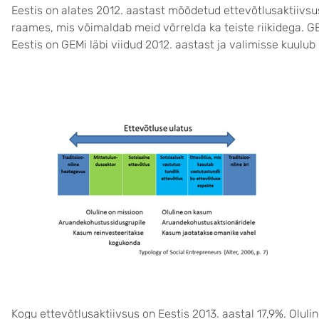
Eestis on alates 2012. aastast mõõdetud ettevõtlusaktiivsu
raames, mis võimaldab meid võrrelda ka teiste riikidega. G
Eestis on GEMi läbi viidud 2012. aastast ja valimisse kuulub
Kogu ettevõtlusaktiivsus on Eestis 2013. aastal 17,9%. Olulin