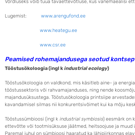
Võrdluseks võib tuua tavaettevõtluse, kus vanemaealisi ett
Lugemist:
www.arengufond.ee
www.heategu.ee
www.csr.ee
Peamised rohemajandusega seotud kontsept
Tööstusökoloogia (ingl k
industrial ecology
)
Tööstusökoloogia on valdkond, mis käsitleb aine- ja energi
tööstussektoris või rahvamajanduses, ning nende koosmõju
majandusüksustega. Tööstusökoloogia printsiipe arvestade
kavandamisel silmas nii konkurentsivõimet kui ka mõju kes
Tööstussümbioosi (ingl k
industrial symbiosis
) eesmärk on k
ettevõtte või tootmisüksuse jäätmed, heitsoojuse ja muud ü
Paremal juhul on sümbioosi haaratud ka lähipiirkonnas ela