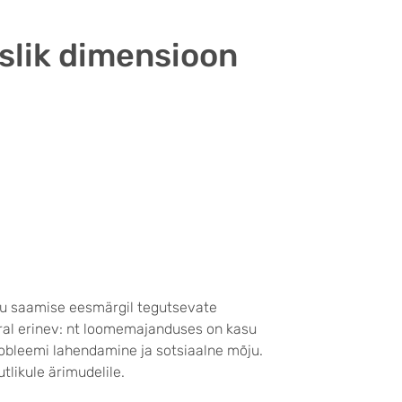
slik dimensioon
kasu saamise eesmärgil tegutsevate
rral erinev: nt loomemajanduses on kasu
robleemi lahendamine ja sotsiaalne mõju.
tlikule ärimudelile.