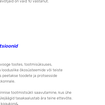
evõtjaid on vaid 10 vastanut.
sioonid
avooge tootes, tootmisüksuses,
 looduslike ökosüsteemide või teiste
s peetakse toodete ja protsesside
kkonnale.
innise tootmistsükli saavutamine, kus ühe
lejäägid tasakaalustab ära teine ettevõte.
v kogukond
.