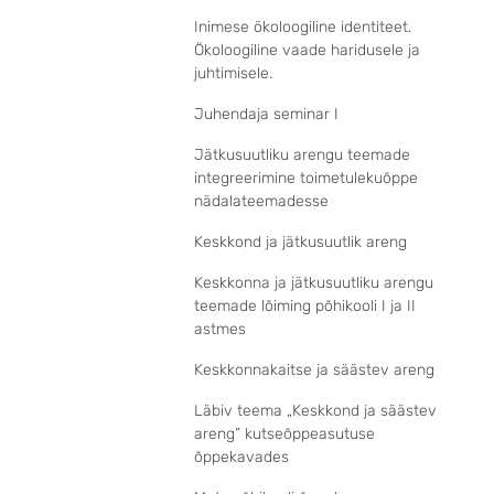
Inimese ökoloogiline identiteet.
Ökoloogiline vaade haridusele ja
juhtimisele.
Juhendaja seminar I
Jätkusuutliku arengu teemade
integreerimine toimetulekuõppe
nädalateemadesse
Keskkond ja jätkusuutlik areng
Keskkonna ja jätkusuutliku arengu
teemade lõiming põhikooli I ja II
astmes
Keskkonnakaitse ja säästev areng
Läbiv teema „Keskkond ja säästev
areng” kutseõppeasutuse
õppekavades