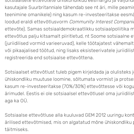
sotsiaalsete ettevõtete ühiskondlikud eesmärgid ja väljundid
kasutajale Suurbritanniale tähendab see nt äri, mille peam
teenimine omanikele) ning kasum re-investeeritakse eesmä
loodud eraldi ettevõtlusvorm
Community Interest Compani
ettevõte). Samas sotsiaaldemokraatlikku sotsiaalpoliitika
ettevõtlus palju kitsamalt piiritletud, nt Soome sotsiaalne
(juriidilised vormid varieeruvad), kelle töötajatest vähem
või pikaajalised töötud, ning lisaks eksisteerivatele juriidil
registreerida end sotsiaalse ettevõttena.
Sotsiaalset ettevõtlust tuleb pigem kirjeldada ja olulisteks j
ühiskondliku muutuse loomine, sõltumata vormist ja protses
kasum re-investeeritakse (70%/30%) ettevõttesse või koguko
ärimudel. Eestis ei ole sotsiaalsel ettevõtlusel oma juriidi
aga ka OÜ.
Sotsiaalse ettevõtluse alla kuuluvad GEM 2012 uuringu kon
ärilised ettevõtmised, mis on algatatud mõne ühiskondliku
täitmiseks.