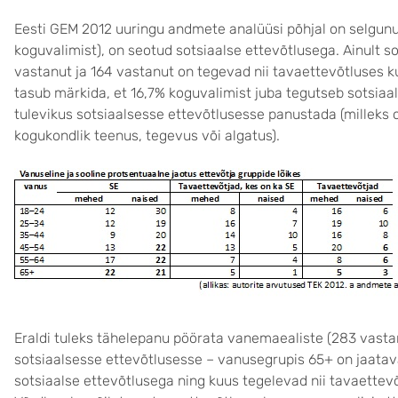
Eesti GEM 2012 uuringu andmete analüüsi põhjal on selgun
koguvalimist), on seotud sotsiaalse ettevõtlusega. Ainult s
vastanut ja 164 vastanut on tegevad nii tavaettevõtluses ku
tasub märkida, et 16,7% koguvalimist juba tegutseb sotsiaa
tulevikus sotsiaalsesse ettevõtlusesse panustada (milleks o
kogukondlik teenus, tegevus või algatus).
Eraldi tuleks tähelepanu pöörata vanemaealiste (283 vasta
sotsiaalsesse ettevõtlusesse – vanusegrupis 65+ on jaatav
sotsiaalse ettevõtlusega ning kuus tegelevad nii tavaettevõ