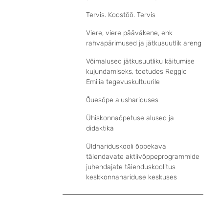
Tervis. Koostöö. Tervis
Viere, viere pääväkene, ehk
rahvapärimused ja jätkusuutlik areng
Võimalused jätkusuutliku käitumise
kujundamiseks, toetudes Reggio
Emilia tegevuskultuurile
Õuesõpe alushariduses
Ühiskonnaõpetuse alused ja
didaktika
Üldhariduskooli õppekava
täiendavate aktiivõppeprogrammide
juhendajate täienduskoolitus
keskkonnahariduse keskuses