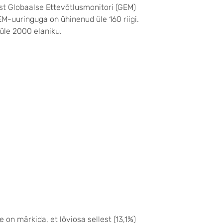
st Globaalse Ettevõtlus­monitori (GEM)
EM-uuringuga on ühinenud üle 160 riigi.
 üle 2000 elaniku.
e on märkida, et lõviosa sellest (13,1%)