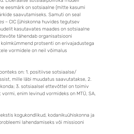
. Liberaalse sotsiaalpoliitika mudeli
ine eesmärk on sotsiaalne (mitte kasumi
rkide saavutamiseks. Samuti on seal
es
– CIC (ühiskonna huvides tegutsev
 mudelit kasutavates maades on sotsiaalne
 ettevõte tähendab organisatsiooni
alt kolmkümmend protsenti on erivajadustega
istele vormidele on neil võimalus
oonteks on: 1. positiivse sotsiaalse/
sist, mille läbi muudatus saavutatakse, 2.
nda; 3. sotsiaalsel ettevõttel on toimiv
list vormi, enim levinud vormideks on MTÜ, SA,
tekstis kogukondlikud, kodanikuühiskonna ja
 probleemi lahendamiseks või missiooni