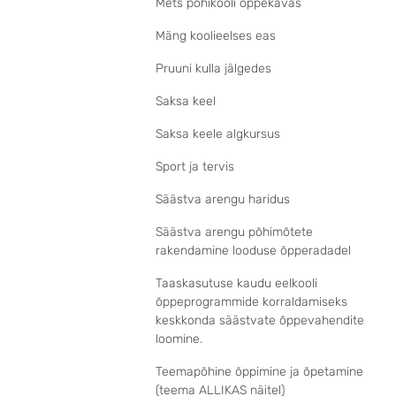
Mets põhikooli õppekavas
Mäng koolieelses eas
Pruuni kulla jälgedes
Saksa keel
Saksa keele algkursus
Sport ja tervis
Säästva arengu haridus
Säästva arengu põhimõtete
rakendamine looduse õpperadadel
Taaskasutuse kaudu eelkooli
õppeprogrammide korraldamiseks
keskkonda säästvate õppevahendite
loomine.
Teemapõhine õppimine ja õpetamine
(teema ALLIKAS näitel)