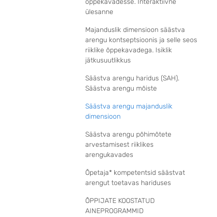
õppekavadesse. Interaktiivne
ülesanne
Majanduslik dimensioon säästva
arengu kontseptsioonis ja selle seos
riiklike õppekavadega. Isiklik
jätkusuutlikkus
Säästva arengu haridus (SAH).
Säästva arengu mõiste
Säästva arengu majanduslik
dimensioon
Säästva arengu põhimõtete
arvestamisest riiklikes
arengukavades
Õpetaja* kompetentsid säästvat
arengut toetavas hariduses
ÕPPIJATE KOOSTATUD
AINEPROGRAMMID