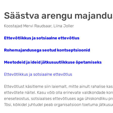
Säästva arengu majandu
Koostajad Mervi Raudsaar, Liina Joller
Ettevõtlikkus ja sotsiaalne ettevõtlus
Rohemajandusega seotud kontseptsioonid
Meetodeid ja ideid jätkusuutlikkuse õpetamiseks
Ettevõtlikkus ja sotsiaalne ettevõtlus
Ettevõtlust käsitleme siin laiemalt, mitte ainult rahalise 
ettevõtete näitel. Kasu võib olla erinevate valdkondade ko
eneseteostus, sotsiaalses ettevõtluses aga ühiskondliku p
Tõsi, kõikidel juhtudel peab organisatsioon toetuma jätkusuu