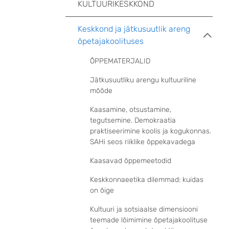
KULTUURIKESKKOND
Keskkond ja jätkusuutlik areng
õpetajakoolituses
ÕPPEMATERJALID
Jätkusuutliku arengu kultuuriline
mõõde
Kaasamine, otsustamine,
tegutsemine. Demokraatia
praktiseerimine koolis ja kogukonnas.
SAHi seos riiklike õppekavadega
Kaasavad õppemeetodid
Keskkonnaeetika dilemmad: kuidas
on õige
Kultuuri ja sotsiaalse dimensiooni
teemade lõimimine õpetajakoolituse