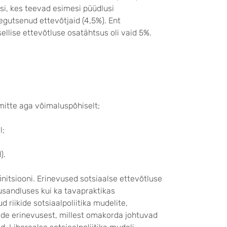
si, kes teevad esimesi püüdlusi
tegutsenud ettevõtjaid (4,5%). Ent
llise ettevõtluse osatähtsus oli vaid 5%.
tte aga võimaluspõhiselt;
l;
).
finitsiooni. Erinevused sotsiaalse ettevõtluse
dusandluses kui ka tavapraktikas
d riikide sotsiaalpoliitika mudelite,
onide erinevusest, millest omakorda johtuvad