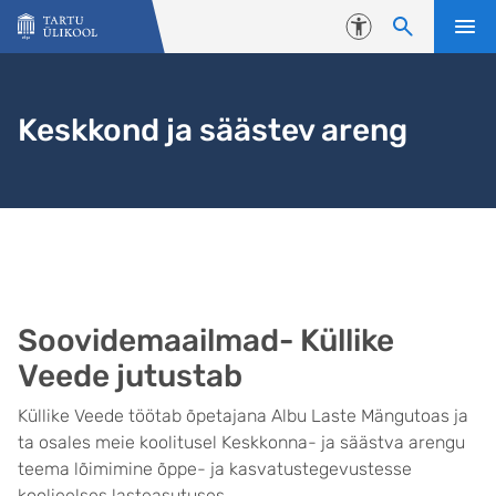
Liigu edasi põhisisu juurde
Juurdepääsetavus
Keskkond ja säästev areng
Soovidemaailmad- Küllike
Veede jutustab
Küllike Veede töötab õpetajana Albu Laste Mängutoas ja
ta osales meie koolitusel Keskkonna- ja säästva arengu
teema lõimimine õppe- ja kasvatustegevustesse
koolieelses lasteasutuses.