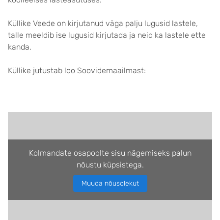
Küllike Veede on kirjutanud väga palju lugusid lastele,
talle meeldib ise lugusid kirjutada ja neid ka lastele ette
kanda.
Küllike jutustab loo Soovidemaailmast:
Kolmandate osapoolte sisu nägemiseks palun
nõustu küpsistega.
Muuda nõusolekut