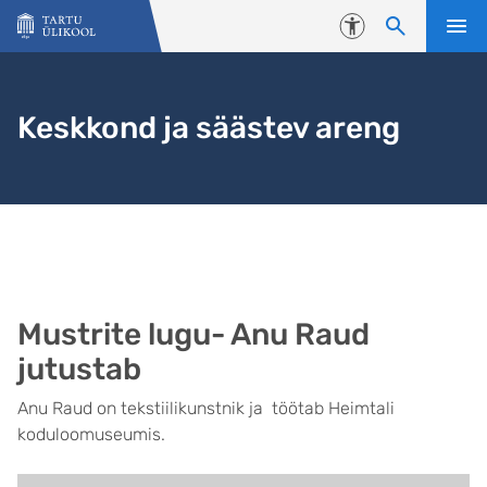
Liigu edasi põhisisu juurde
Juurdepääsetavus
Keskkond ja säästev areng
Mustrite lugu- Anu Raud
jutustab
Anu Raud on tekstiilikunstnik ja töötab Heimtali
koduloomuseumis.