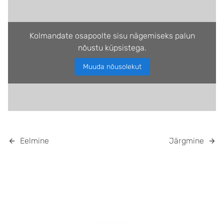
Kolmandate osapoolte sisu nägemiseks palun
nõustu küpsistega.
Muuda nõusolekut
Eelmine
Järgmine