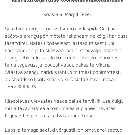
Koostaja: Margit Teller
Säästvat arengut toetav haridus (edaspidi SAH) on
säästva arengu põhimõtete rakendamine kõigil hariduse
tasanditel, alates koolieelsest lasteasutusest kuni
kõrghariduse ja täiskasvanuhariduseni välja. Säästva
arengu ehk jätkusuutlikkuse eelduseks on, et inimest,
tema tegevust ja loodust vaadeldakse tervikuna.
Säästva arengu haridus lähtub mitmest põhimõttest,
alushariduse kontekstis võiks üldistatult rõhutada
TERVIKLIKKUST.
Käesolevas ülevaates vaadeldakse terviklikkuse külgi,
mis aitavad lasteaia toimimises ja planeeritavates
tegevustes püsida säästva arengu kursil.
Laps ja temaga seotud võrgustik on omavahel seotud