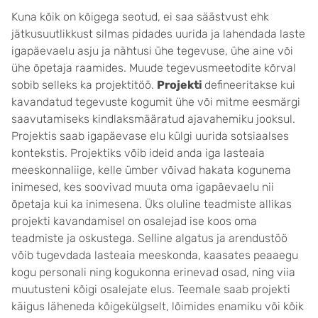
Kuna kõik on kõigega seotud, ei saa säästvust ehk
jätkusuutlikkust silmas pidades uurida ja lahendada laste
igapäevaelu asju ja nähtusi ühe tegevuse, ühe aine või
ühe õpetaja raamides. Muude tegevusmeetodite kõrval
sobib selleks ka projektitöö.
Projekti
defineeritakse kui
kavandatud tegevuste kogumit ühe või mitme eesmärgi
saavutamiseks kindlaksmääratud ajavahemiku jooksul.
Projektis saab igapäevase elu külgi uurida sotsiaalses
kontekstis. Projektiks võib ideid anda iga lasteaia
meeskonnaliige, kelle ümber võivad hakata kogunema
inimesed, kes soovivad muuta oma igapäevaelu nii
õpetaja kui ka inimesena. Üks oluline teadmiste allikas
projekti kavandamisel on osalejad ise koos oma
teadmiste ja oskustega. Selline algatus ja arendustöö
võib tugevdada lasteaia meeskonda, kaasates peaaegu
kogu personali ning kogukonna erinevad osad, ning viia
muutusteni kõigi osalejate elus. Teemale saab projekti
käigus läheneda kõigekülgselt, lõimides enamiku või kõik