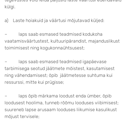
külgi.
a) Laste hoiakuid ja väärtusi mõjutavad küljed:
– laps saab esmased teadmised kodukoha
vaatamisväärtustest, kultuuripärandist, majanduslikust
toimimisest ning kogukonnaühtsusest;
– laps saab esmased teadmised igapäevase
tarbimisega seotud jäätmete mõistest, kasutamisest
ning vähendamisest; õpib jäätmetesse suhtuma kui
ressurssi, mitte kui prügisse;
– laps õpib märkama loodust enda ümber, õpib
loodusest hoolima, tunneb rõõmu looduses viibimisest;
suureneb lapse arusaam looduses liikumise kasulikust
mõjust tervisele;