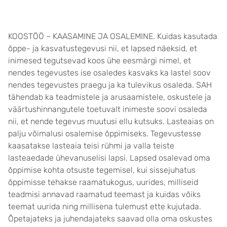
KOOSTÖÖ – KAASAMINE JA OSALEMINE. Kuidas kasutada
õppe- ja kasvatustegevusi nii, et lapsed näeksid, et
inimesed tegutsevad koos ühe eesmärgi nimel, et
nendes tegevustes ise osaledes kasvaks ka lastel soov
nendes tegevustes praegu ja ka tulevikus osaleda. SAH
tähendab ka teadmistele ja arusaamistele, oskustele ja
väärtushinnangutele toetuvalt inimeste soovi osaleda
nii, et nende tegevus muutusi ellu kutsuks. Lasteaias on
palju võimalusi osalemise õppimiseks. Tegevustesse
kaasatakse lasteaia teisi rühmi ja valla teiste
lasteaedade ühevanuselisi lapsi. Lapsed osalevad oma
õppimise kohta otsuste tegemisel, kui sissejuhatus
õppimisse tehakse raamatukogus, uurides, milliseid
teadmisi annavad raamatud teemast ja kuidas võiks
teemat uurida ning millisena tulemust ette kujutada.
Õpetajateks ja juhendajateks saavad olla oma oskustes