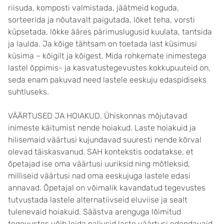
riisuda, komposti valmistada, jäätmeid koguda,
sorteerida ja nõutavalt paigutada, lõket teha, vorsti
küpsetada, lõkke ääres pärimuslugusid kuulata, tantsida
ja laulda. Ja kõige tähtsam on toetada last küsimusi
küsima – kõigilt ja kõigest. Mida rohkemate inimestega
lastel õppimis- ja kasvatustegevustes kokkupuuteid on,
seda enam pakuvad need lastele eeskuju edaspidiseks
suhtluseks.
VÄÄRTUSED JA HOIAKUD. Ühiskonnas mõjutavad
inimeste käitumist nende hoiakud. Laste hoiakuid ja
hilisemaid väärtusi kujundavad suuresti nende kõrval
olevad täiskasvanud. SAH kontekstis oodatakse, et
õpetajad ise oma väärtusi uuriksid ning mõtleksid,
milliseid väärtusi nad oma eeskujuga lastele edasi
annavad. Õpetajal on võimalik kavandatud tegevustes
tutvustada lastele alternatiivseid eluviise ja sealt
tulenevaid hoiakuid. Säästva arenguga lõimitud
tegevustes võib leida paljusid laste väärtusi edendavaid