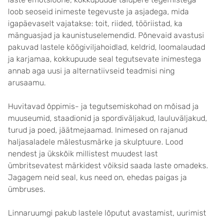
loob seoseid inimeste tegevuste ja asjadega, mida
igapäevaselt vajatakse: toit, riided, tööriistad, ka
mänguasjad ja kaunistuselemendid. Põnevaid avastusi
pakuvad lastele köögiviljahoidlad, keldrid, loomalaudad
ja karjamaa, kokkupuude seal tegutsevate inimestega
annab aga uusi ja alternatiivseid teadmisi ning
arusaamu.
Huvitavad õppimis- ja tegutsemiskohad on mõisad ja
muuseumid, staadionid ja spordiväljakud, lauluväljakud,
turud ja poed, jäätmejaamad. Inimesed on rajanud
haljasaladele mälestusmärke ja skulptuure. Lood
nendest ja ükskõik millistest muudest last
ümbritsevatest märkidest võiksid saada laste omadeks.
Jagagem neid seal, kus need on, ehedas paigas ja
ümbruses.
Linnaruumgi pakub lastele lõputut avastamist, uurimist