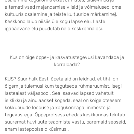
alternatiivsed majandamise viisid ja võimalused; oma
kultuuris osalemine ja teiste kultuuride märkamine).
Keskkond laiub niisiis üle kogu lapse elu. Laste
igapäevane elu puudutab neid keskkonna osi.
Kus on õige õppe- ja kasvatustegevusi kavandada ja
korraldada?
KUS? Suur hulk Eesti õpetajaid on leidnud, et tihti on
õigem ja tulemuslikum tegutseda rühmaruumist, isegi
lasteaiast väljaspool. Seal saavad lapsed vahetult
isiklikku ja ainulaadset kogeda, seal on kõige otsesem
kokkupuude looduse ja kogukonnaga, inimeste ja
tegevustega. Õppeprotsess ehedas keskkonnas tekitab
suuremat huvi uute teadmiste vastu, paremaid seoseid,
enam lastepoolseid küsimusi.