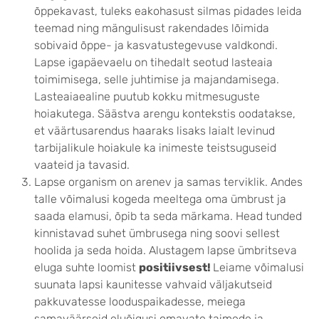
õppekavast, tuleks eakohasust silmas pidades leida
teemad ning mängulisust rakendades lõimida
sobivaid õppe- ja kasvatustegevuse valdkondi.
Lapse igapäevaelu on tihedalt seotud lasteaia
toimimisega, selle juhtimise ja majandamisega.
Lasteaiaealine puutub kokku mitmesuguste
hoiakutega. Säästva arengu kontekstis oodatakse,
et väärtusarendus haaraks lisaks laialt levinud
tarbijalikule hoiakule ka inimeste teistsuguseid
vaateid ja tavasid.
Lapse organism on arenev ja samas terviklik. Andes
talle võimalusi kogeda meeltega oma ümbrust ja
saada elamusi, õpib ta seda märkama. Head tunded
kinnistavad suhet ümbrusega ning soovi sellest
hoolida ja seda hoida. Alustagem lapse ümbritseva
eluga suhte loomist
positiivsest!
Leiame võimalusi
suunata lapsi kaunitesse vahvaid väljakutseid
pakkuvatesse looduspaikadesse, meiega
samaväärseid eluõigusi omavate taimede ja