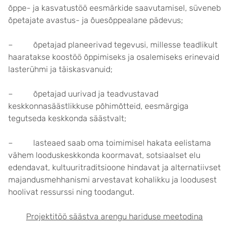
õppe- ja kasvatustöö eesmärkide saavutamisel, süveneb
õpetajate avastus- ja õuesõppealane pädevus;
– õpetajad planeerivad tegevusi, millesse teadlikult
haaratakse koostöö õppimiseks ja osalemiseks erinevaid
lasterühmi ja täiskasvanuid;
– õpetajad uurivad ja teadvustavad
keskkonnasäästlikkuse põhimõtteid, eesmärgiga
tegutseda keskkonda säästvalt;
– lasteaed saab oma toimimisel hakata eelistama
vähem looduskeskkonda koormavat, sotsiaalset elu
edendavat, kultuuritraditsioone hindavat ja alternatiivset
majandusmehhanismi arvestavat kohalikku ja loodusest
hoolivat ressurssi ning toodangut.
Projektitöö säästva arengu hariduse meetodina