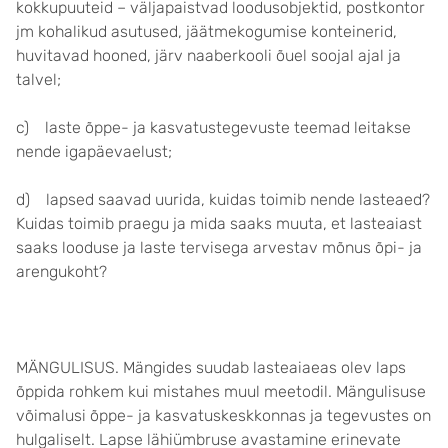
kokkupuuteid – väljapaistvad loodusobjektid, postkontor
jm kohalikud asutused, jäätmekogumise konteinerid,
huvitavad hooned, järv naaberkooli õuel soojal ajal ja
talvel;
c) laste õppe- ja kasvatustegevuste teemad leitakse
nende igapäevaelust;
d) lapsed saavad uurida, kuidas toimib nende lasteaed?
Kuidas toimib praegu ja mida saaks muuta, et lasteaiast
saaks looduse ja laste tervisega arvestav mõnus õpi- ja
arengukoht?
MÄNGULISUS. Mängides suudab lasteaiaeas olev laps
õppida rohkem kui mistahes muul meetodil. Mängulisuse
võimalusi õppe- ja kasvatuskeskkonnas ja tegevustes on
hulgaliselt. Lapse lähiümbruse avastamine erinevate