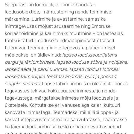
Seepärast on loomulik, et loodusharidus –
loodusobjektide, -nähtuste ning nende toimimise
märkamine, uurimine ja avastamine, samas ka
inimtegevuses mõjust arusaamine ning ümbruse
korrashoidmine ja kaunimaks muutmine – on lasteaias
tähtsustatud. Looduse tundmaõppimisest otseselt
tulenevad teemad, millele tegevuste planeerimisel
mõeldakse, on üldlevinud:
lapsed looduseuurijatena
pargis ja lähiümbruses, lapsed looduse sõbra ja hoidjana,
lapsed aeda ja parki uurimas, lapsed loodust loomas,
lapsed taimeriigile terekäsi andmas, puid ja põõsad
selgeks saamas.
Lapse lähim ümbrus ei ole ainult loodus,
tegevustes tekivad kokkupuuted inimeste ja nende
tegevustega, märgatakse inimese mõju loodusele ja
üksteisele. Kohtutakse eri vanuses aga ka eri kultuuri
kandvate inimestega. Teemadeks, mille läbi õppe- ja
kasvatustegevuste eesmärke saavutatakse, haaratakse
ka laiema koduümbruse keskkonna erinevad aspektid
(mina elan rohelises linnas, linnaosa avastamine, õpime