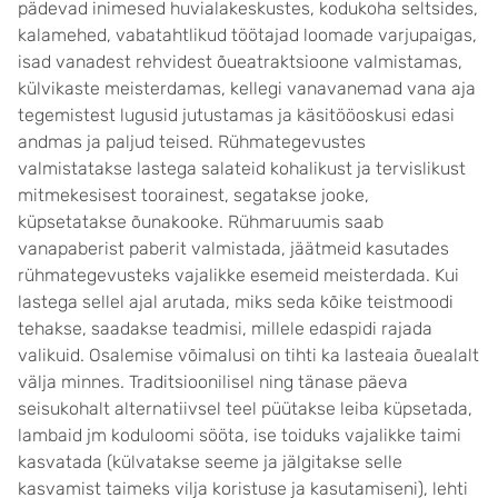
pädevad inimesed huvialakeskustes, kodukoha seltsides,
kalamehed, vabatahtlikud töötajad loomade varjupaigas,
isad vanadest rehvidest õueatraktsioone valmistamas,
külvikaste meisterdamas, kellegi vanavanemad vana aja
tegemistest lugusid jutustamas ja käsitööoskusi edasi
andmas ja paljud teised. Rühmategevustes
valmistatakse lastega salateid kohalikust ja tervislikust
mitmekesisest toorainest, segatakse jooke,
küpsetatakse õunakooke. Rühmaruumis saab
vanapaberist paberit valmistada, jäätmeid kasutades
rühmategevusteks vajalikke esemeid meisterdada. Kui
lastega sellel ajal arutada, miks seda kõike teistmoodi
tehakse, saadakse teadmisi, millele edaspidi rajada
valikuid. Osalemise võimalusi on tihti ka lasteaia õuealalt
välja minnes. Traditsioonilisel ning tänase päeva
seisukohalt alternatiivsel teel püütakse leiba küpsetada,
lambaid jm koduloomi sööta, ise toiduks vajalikke taimi
kasvatada (külvatakse seeme ja jälgitakse selle
kasvamist taimeks vilja koristuse ja kasutamiseni), lehti