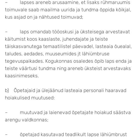
– lapses areneb arusaamine, et lisaks rühmaruumis
toimuvale saab maailma uurida ja tundma õppida kõikjal,
kus asjad on ja nähtused toimuvad;
– laps omandab tööoskusi ja üksteisega arvestavat
käitumist koos kaaslaste, juhendajate ja teiste
täiskasvanutega temaatilistel päevadel, lasteaia õuealal,
taludes, aedades, muuseumides jt lähiümbruse
tegevuspaikades. Kogukonnas osaledes õpib laps enda ja
teiste väärtusi tundma ning areneb üksteist arvestavaks
kaasinimeseks.
b) Õpetajaid ja ülejäänud lasteaia personali haaravad
hoiakulised muutused:
– muutuvad ja laienevad õpetajate hoiakud säästva
arengu valdkonnas;
– õpetajad kasutavad teadlikult lapse lähiümbrust