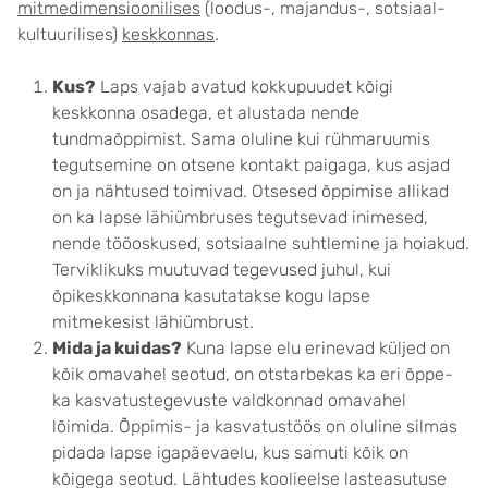
mitmedimensioonilises
(loodus-, majandus-, sotsiaal-
kultuurilises)
keskkonnas
.
Kus?
Laps vajab avatud kokkupuudet kõigi
keskkonna osadega, et alustada nende
tundmaõppimist. Sama oluline kui rühmaruumis
tegutsemine on otsene kontakt paigaga, kus asjad
on ja nähtused toimivad. Otsesed õppimise allikad
on ka lapse lähiümbruses tegutsevad inimesed,
nende tööoskused, sotsiaalne suhtlemine ja hoiakud.
Terviklikuks muutuvad tegevused juhul, kui
õpikeskkonnana kasutatakse kogu lapse
mitmekesist lähiümbrust.
Mida ja kuidas?
Kuna lapse elu erinevad küljed on
kõik omavahel seotud, on otstarbekas ka eri õppe-
ka kasvatustegevuste valdkonnad omavahel
lõimida. Õppimis- ja kasvatustöös on oluline silmas
pidada lapse igapäevaelu, kus samuti kõik on
kõigega seotud. Lähtudes koolieelse lasteasutuse