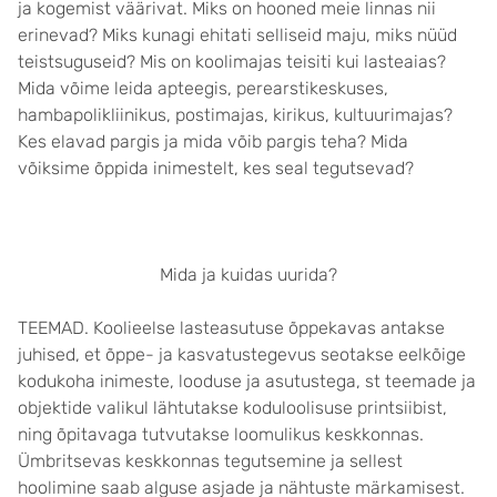
ja kogemist väärivat. Miks on hooned meie linnas nii
erinevad? Miks kunagi ehitati selliseid maju, miks nüüd
teistsuguseid? Mis on koolimajas teisiti kui lasteaias?
Mida võime leida apteegis, perearstikeskuses,
hambapolikliinikus, postimajas, kirikus, kultuurimajas?
Kes elavad pargis ja mida võib pargis teha? Mida
võiksime õppida inimestelt, kes seal tegutsevad?
Mida ja kuidas uurida?
TEEMAD. Koolieelse lasteasutuse õppekavas antakse
juhised, et õppe- ja kasvatustegevus seotakse eelkõige
kodukoha inimeste, looduse ja asutustega, st teemade ja
objektide valikul lähtutakse koduloolisuse printsiibist,
ning õpitavaga tutvutakse loomulikus keskkonnas.
Ümbritsevas keskkonnas tegutsemine ja sellest
hoolimine saab alguse asjade ja nähtuste märkamisest.