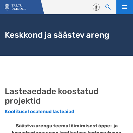
Liigu edasi põhisisu juurde
Juurdepääsetavus
Keskkond ja säästev areng
Lasteaedade koostatud
projektid
Koolitusel osalenud lasteaiad
Säästva arengu teema lõimimisest õppe- ja
kasvatustegevusse koolieelses lasteasutuses