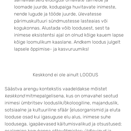
loomade juurde, kodupaiga huvitavate inimeste,
nende lugude ja tööde juurde, ülevatesse
pärimuskultuuri sündmustesse lasteaias või
kogukonnas. Alustada võib loodusest, sest ta
inimese eksistentsi ajal on olnud kõige kauem lapse
kõige loomulikum kaaslane. Andkem loodus julgelt
lapsele õppimise- ja kasvuruumiks!
Keskkond ei ole ainult LOODUS
Säästva arengu kontekstis vaadeldakse mõistet
keskkond
mitmepalgelisena, kus on omavahel seotud
inimesi ümbritsev looduslik/ökoloogiline, majanduslik,
sotsiaalne ja kultuuriline sfäär (elusorganismid ja eluta
looduse osad kui igasuguse elu alus, inimese suhe
loodusega, igapäevased käitumisvalikud ja otsustused;
osalemine kogukonna ettevõtmistes; üldlevinud ja