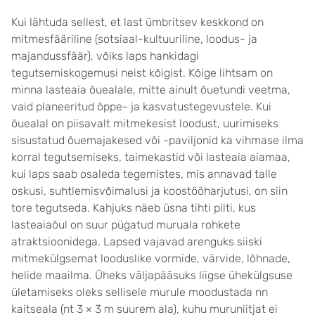
Kui lähtuda sellest, et last ümbritsev keskkond on
mitmesfääriline (sotsiaal-kultuuriline, loodus- ja
majandussfäär), võiks laps hankidagi
tegutsemiskogemusi neist kõigist. Kõige lihtsam on
minna lasteaia õuealale, mitte ainult õuetundi veetma,
vaid planeeritud õppe- ja kasvatustegevustele. Kui
õuealal on piisavalt mitmekesist loodust, uurimiseks
sisustatud õuemajakesed või -paviljonid ka vihmase ilma
korral tegutsemiseks, taimekastid või lasteaia aiamaa,
kui laps saab osaleda tegemistes, mis annavad talle
oskusi, suhtlemisvõimalusi ja koostööharjutusi, on siin
tore tegutseda. Kahjuks näeb üsna tihti pilti, kus
lasteaiaõul on suur pügatud muruala rohkete
atraktsioonidega. Lapsed vajavad arenguks siiski
mitmekülgsemat looduslike vormide, värvide, lõhnade,
helide maailma. Üheks väljapääsuks liigse ühekülgsuse
ületamiseks oleks sellisele murule moodustada nn
kaitseala (nt 3 × 3 m suurem ala), kuhu muruniitjat ei