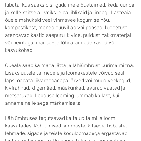
lubata, kus saaksid sirguda meie õuetaimed, keda uurida
ja kelle kaitse all võiks leida liblikaid ja lindegi. Lasteaia
õuele mahuksid veel vihmavee kogumise nõu,
kompostikast, mõned puuviljad või põõsad, tunnetust
arendavad kastid saepuru, kivide, puidust hakkmaterjali
või heintega, maitse- ja lõhnataimede kastid või
kasvukohad.
Õueala saab ka maha jätta ja lähiümbrust uurima minna.
Lisaks uutele taimedele ja loomakestele võivad seal
lapsi oodata liivarandadega järved või muud veekogud,
kivirahnud, kiigemäed, mäekünkad, avarad vaated ja
metsatukad. Looduse looming lummab ka last, kui
anname neile aega märkamiseks.
Lähiümbruses tegutsevad ka talud taimi ja loomi
kasvatades. Kohtumised lammaste, kitsede, hobuste,
lehmade, sigade ja teiste koduloomadega ergastavad
laste emotsioone, kokkupuude talupere tegemistega