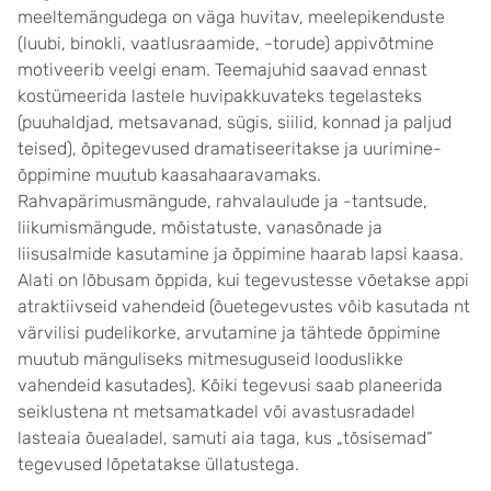
meeltemängudega on väga huvitav, meelepikenduste
(luubi, binokli, vaatlusraamide, -torude) appivõtmine
motiveerib veelgi enam. Teemajuhid saavad ennast
kostümeerida lastele huvipakkuvateks tegelasteks
(puuhaldjad, metsavanad, sügis, siilid, konnad ja paljud
teised), õpitegevused dramatiseeritakse ja uurimine-
õppimine muutub kaasahaaravamaks.
Rahvapärimusmängude, rahvalaulude ja -tantsude,
liikumismängude, mõistatuste, vanasõnade ja
liisusalmide kasutamine ja õppimine haarab lapsi kaasa.
Alati on lõbusam õppida, kui tegevustesse võetakse appi
atraktiivseid vahendeid (õuetegevustes võib kasutada nt
värvilisi pudelikorke, arvutamine ja tähtede õppimine
muutub mänguliseks mitmesuguseid looduslikke
vahendeid kasutades). Kõiki tegevusi saab planeerida
seiklustena nt metsamatkadel või avastusradadel
lasteaia õuealadel, samuti aia taga, kus „tõsisemad“
tegevused lõpetatakse üllatustega.