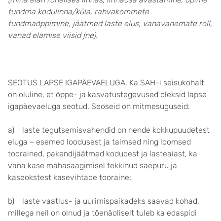
tundma kodulinna/küla, rahvakommete
tundmaõppimine, jäätmed laste elus, vanavanemate roll,
vanad elamise viisid jne).
SEOTUS LAPSE IGAPÄEVAELUGA. Ka SAH-i seisukohalt
on oluline, et õppe- ja kasvatustegevused oleksid lapse
igapäevaeluga seotud. Seoseid on mitmesuguseid:
a) laste tegutsemisvahendid on nende kokkupuudetest
eluga – esemed loodusest ja taimsed ning loomsed
toorained, pakendijäätmed kodudest ja lasteaiast, ka
vana kase mahasaagimisel tekkinud saepuru ja
kaseokstest kasevihtade tooraine;
b) laste vaatlus- ja uurimispaikadeks saavad kohad,
millega neil on olnud ja tõenäoliselt tuleb ka edaspidi