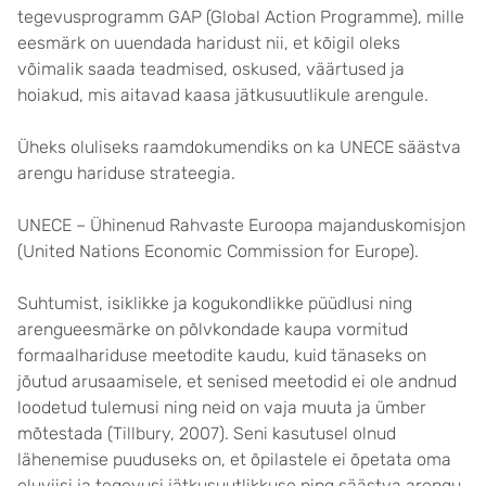
tegevusprogramm GAP (Global Action Programme), mille
eesmärk on uuendada haridust nii, et kõigil oleks
võimalik saada teadmised, oskused, väärtused ja
hoiakud, mis aitavad kaasa jätkusuutlikule arengule.
Üheks oluliseks raamdokumendiks on ka UNECE säästva
arengu hariduse strateegia.
UNECE – Ühinenud Rahvaste Euroopa majanduskomisjon
(United Nations Economic Commission for Europe).
Suhtumist, isiklikke ja kogukondlikke püüdlusi ning
arengueesmärke on põlvkondade kaupa vormitud
formaalhariduse meetodite kaudu, kuid tänaseks on
jõutud arusaamisele, et senised meetodid ei ole andnud
loodetud tulemusi ning neid on vaja muuta ja ümber
mõtestada (Tillbury, 2007). Seni kasutusel olnud
lähenemise puuduseks on, et õpilastele ei õpetata oma
eluviisi ja tegevusi jätkusuutlikkuse ning säästva arengu