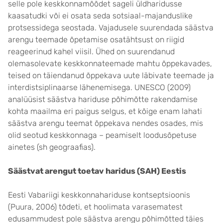
selle pole keskkonnamõõdet sageli üldharidusse
kaasatudki või ei osata seda sotsiaal-majanduslike
protsessidega seostada. Vajadusele suurendada säästva
arengu teemade õpetamise osatähtsust on riigid
reageerinud kahel viisil. Ühed on suurendanud
olemasolevate keskkonnateemade mahtu õppekavades,
teised on täiendanud õppekava uute läbivate teemade ja
interdistsiplinaarse lähenemisega. UNESCO (2009)
analüüsist säästva hariduse põhimõtte rakendamise
kohta maailma eri paigus selgus, et kõige enam lahati
säästva arengu teemat õppekava nendes osades, mis
olid seotud keskkonnaga – peamiselt loodusõpetuse
ainetes (sh geograafias).
Säästvat arengut toetav haridus (SAH) Eestis
Eesti Vabariigi keskkonnahariduse kontseptsioonis
(Puura, 2006) tõdeti, et hoolimata varasematest
edusammudest pole säästva arengu põhimõtted täies