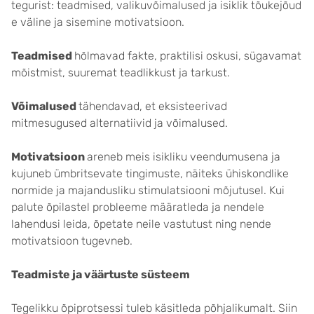
tegurist: teadmised, valikuvõimalused ja isiklik tõukejõud
e väline ja sisemine motivatsioon.
Teadmised
hõlmavad fakte, praktilisi oskusi, sügavamat
mõistmist, suuremat teadlikkust ja tarkust.
Võimalused
tähendavad, et eksisteerivad
mitmesugused alternatiivid ja võimalused.
Motivatsioon
areneb meis isikliku veendumusena ja
kujuneb ümbritsevate tingimuste, näiteks ühiskondlike
normide ja majandusliku stimulatsiooni mõjutusel. Kui
palute õpilastel probleeme määratleda ja nendele
lahendusi leida, õpetate neile vastutust ning nende
motivatsioon tugevneb.
Teadmiste ja väärtuste süsteem
Tegelikku õpiprotsessi tuleb käsitleda põhjalikumalt. Siin