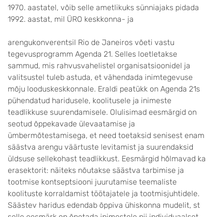
1970. aastatel, võib selle ametlikuks sünniajaks pidada
1992. aastat, mil ÜRO keskkonna- ja
arengukonverentsil Rio de Janeiros võeti vastu
tegevusprogramm Agenda 21. Selles loetletakse
sammud, mis rahvusvahelistel organisatsioonidel ja
valitsustel tuleb astuda, et vähendada inimtegevuse
mõju looduskeskkonnale. Eraldi peatükk on Agenda 21s
pühendatud haridusele, koolitusele ja inimeste
teadlikkuse suurendamisele. Olulisimad eesmärgid on
seotud õppekavade ülevaatamise ja
ümbermõtestamisega, et need toetaksid senisest enam
säästva arengu väärtuste levitamist ja suurendaksid
üldsuse sellekohast teadlikkust. Eesmärgid hõlmavad ka
erasektorit: näiteks nõutakse säästva tarbimise ja
tootmise kontseptsiooni juurutamise teemaliste
koolituste korraldamist töötajatele ja tootmisjuhtidele.
Säästev haridus edendab õppiva ühiskonna mudelit, st
selle eesmärk on õpetada inimestele nii individuaalset