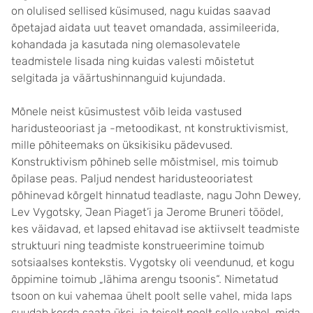
on olulised sellised küsimused, nagu kuidas saavad
õpetajad aidata uut teavet omandada, assimileerida,
kohandada ja kasutada ning olemasolevatele
teadmistele lisada ning kuidas valesti mõistetut
selgitada ja väärtushinnanguid kujundada.
Mõnele neist küsimustest võib leida vastused
haridusteooriast ja -metoodikast, nt konstruktivismist,
mille põhiteemaks on üksikisiku pädevused.
Konstruktivism põhineb selle mõistmisel, mis toimub
õpilase peas. Paljud nendest haridusteooriatest
põhinevad kõrgelt hinnatud teadlaste, nagu John Dewey,
Lev Vygotsky, Jean Piaget’i ja Jerome Bruneri töödel,
kes väidavad, et lapsed ehitavad ise aktiivselt teadmiste
struktuuri ning teadmiste konstrueerimine toimub
sotsiaalses kontekstis. Vygotsky oli veendunud, et kogu
õppimine toimub „lähima arengu tsoonis“. Nimetatud
tsoon on kui vahemaa ühelt poolt selle vahel, mida laps
suudab korda saata üksi, ja teiselt poolt selle vahel, mida