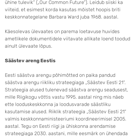
ühine tulevik“ („Our Common Future“). Leidub siiski ka
viiteid, et esimest korda kasutas mõistet hoopis briti
keskkonnategelane Barbara Ward juba 1968. aastal.
Käesolevas ülevaates on parema loetavuse huvides
ametlikele dokumentidele viitavate allikate loend toodud
ainult ülevaate lõpus.
Säästev areng Eestis
Eesti säästva arengu põhimõtted on paika pandud
säästva arengu riikliku strateegiaga „Säästev Eesti 21“.
Strateegia alused tulenevad säästva arengu seadusest,
mille Riigikogu võttis vastu 1995. aastal ning mis näeb
ette looduskeskkonna ja loodusvarade säästliku
kasutamise alused. Riiklik strateegia „Säästev Eesti 21“
valmis keskkonnaministeeriumi koordineerimisel 2005.
aastal. Tegu on Eesti riigi ja ühiskonna arendamise
strateegiaga 2030. aastani, mille eesmärk on ühendada