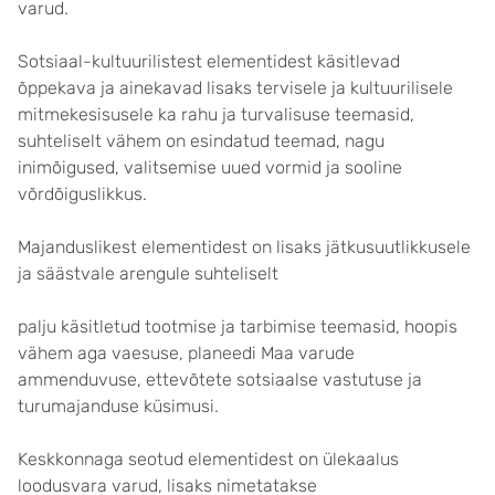
varud.
Sotsiaal-kultuurilistest elementidest käsitlevad
õppekava ja ainekavad lisaks tervisele ja kultuurilisele
mitmekesisusele ka rahu ja turvalisuse teemasid,
suhteliselt vähem on esindatud teemad, nagu
inimõigused, valitsemise uued vormid ja sooline
võrdõiguslikkus.
Majanduslikest elementidest on lisaks jätkusuutlikkusele
ja säästvale arengule suhteliselt
palju käsitletud tootmise ja tarbimise teemasid, hoopis
vähem aga vaesuse, planeedi Maa varude
ammenduvuse, ettevõtete sotsiaalse vastutuse ja
turumajanduse küsimusi.
Keskkonnaga seotud elementidest on ülekaalus
loodusvara varud, lisaks nimetatakse