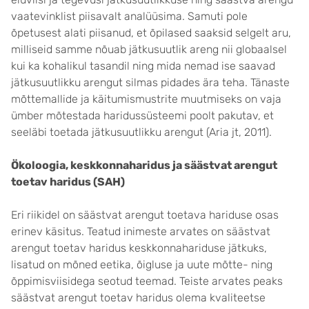
vaatevinklist piisavalt analüüsima. Samuti pole
õpetusest alati piisanud, et õpilased saaksid selgelt aru,
milliseid samme nõuab jätkusuutlik areng nii globaalsel
kui ka kohalikul tasandil ning mida nemad ise saavad
jätkusuutlikku arengut silmas pidades ära teha. Tänaste
mõttemallide ja käitumismustrite muutmiseks on vaja
ümber mõtestada haridussüsteemi poolt pakutav, et
seeläbi toetada jätkusuutlikku arengut (Aria jt, 2011).
Ökoloogia, keskkonnaharidus ja säästvat arengut
toetav haridus (SAH)
Eri riikidel on säästvat arengut toetava hariduse osas
erinev käsitus. Teatud inimeste arvates on säästvat
arengut toetav haridus keskkonnahariduse jätkuks,
lisatud on mõned eetika, õigluse ja uute mõtte- ning
õppimisviisidega seotud teemad. Teiste arvates peaks
säästvat arengut toetav haridus olema kvaliteetse