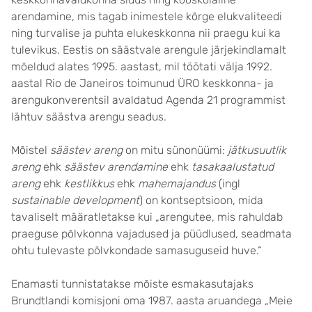
arendamine, mis tagab inimestele kõrge elukvaliteedi
ning turvalise ja puhta elukeskkonna nii praegu kui ka
tulevikus. Eestis on säästvale arengule järjekindlamalt
mõeldud alates 1995. aastast, mil töötati välja 1992.
aastal Rio de Janeiros toimunud ÜRO keskkonna- ja
arengukonverentsil avaldatud Agenda 21 programmist
lähtuv säästva arengu seadus.
Mõistel
säästev areng
on mitu sünonüümi:
jätkusuutlik
areng
ehk
säästev arendamine
ehk
tasakaalustatud
areng
ehk
kestlikkus
ehk
mahemajandus
(ingl
sustainable development
) on kontseptsioon, mida
tavaliselt määratletakse kui „arengutee, mis rahuldab
praeguse põlvkonna vajadused ja püüdlused, seadmata
ohtu tulevaste põlvkondade samasuguseid huve.“
Enamasti tunnistatakse mõiste esmakasutajaks
Brundtlandi komisjoni oma 1987. aasta aruandega „Meie