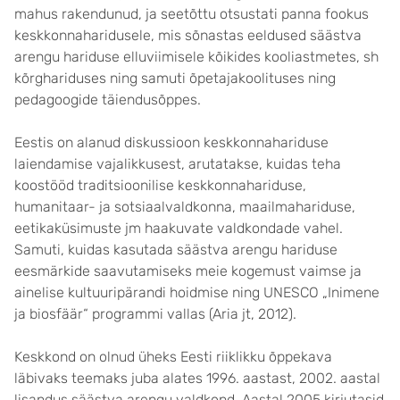
mahus rakendunud, ja seetõttu otsustati panna fookus
keskkonnaharidusele, mis sõnastas eeldused säästva
arengu hariduse elluviimisele kõikides kooliastmetes, sh
kõrghariduses ning samuti õpetajakoolituses ning
pedagoogide täiendusõppes.
Eestis on alanud diskussioon keskkonnahariduse
laiendamise vajalikkusest, arutatakse, kuidas teha
koostööd traditsioonilise keskkonnahariduse,
humanitaar- ja sotsiaalvaldkonna, maailmahariduse,
eetikaküsimuste jm haakuvate valdkondade vahel.
Samuti, kuidas kasutada säästva arengu hariduse
eesmärkide saavutamiseks meie kogemust vaimse ja
ainelise kultuuripärandi hoidmise ning UNESCO „Inimene
ja biosfäär“ programmi vallas (Aria jt, 2012).
Keskkond on olnud üheks Eesti riiklikku õppekava
läbivaks teemaks juba alates 1996. aastast, 2002. aastal
lisandus säästva arengu valdkond. Aastal 2005 kirjutasid