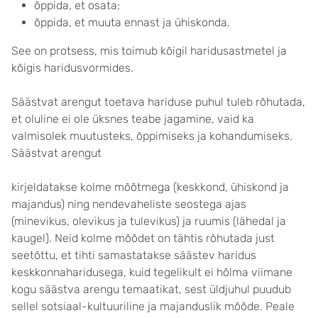
õppida, et osata;
õppida, et muuta ennast ja ühiskonda.
See on protsess, mis toimub kõigil haridusastmetel ja
kõigis haridusvormides.
Säästvat arengut toetava hariduse puhul tuleb rõhutada,
et oluline ei ole üksnes teabe jagamine, vaid ka
valmisolek muutusteks, õppimiseks ja kohandumiseks.
Säästvat arengut
kirjeldatakse kolme mõõtmega (keskkond, ühiskond ja
majandus) ning nendevaheliste seostega ajas
(minevikus, olevikus ja tulevikus) ja ruumis (lähedal ja
kaugel). Neid kolme mõõdet on tähtis rõhutada just
seetõttu, et tihti samastatakse säästev haridus
keskkonnaharidusega, kuid tegelikult ei hõlma viimane
kogu säästva arengu temaatikat, sest üldjuhul puudub
sellel sotsiaal-kultuuriline ja majanduslik mõõde. Peale