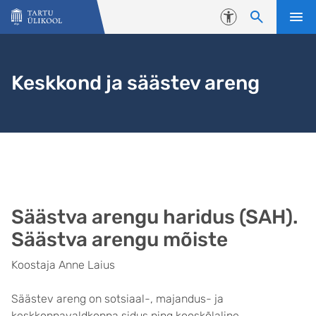
Liigu edasi põhisisu juurde
Juurdepääsetavus
Keskkond ja säästev areng
Säästva arengu haridus (SAH).
Säästva arengu mõiste
Koostaja Anne Laius
Säästev areng on sotsiaal-, majandus- ja
keskkonnavaldkonna sidus ning kooskõlaline