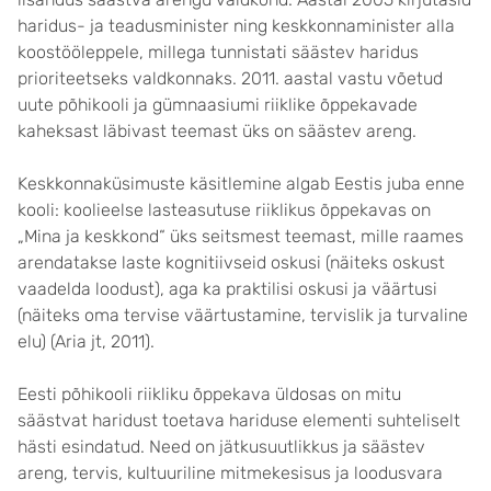
haridus- ja teadusminister ning keskkonnaminister alla
koostööleppele, millega tunnistati säästev haridus
prioriteetseks valdkonnaks. 2011. aastal vastu võetud
uute põhikooli ja gümnaasiumi riiklike õppekavade
kaheksast läbivast teemast üks on säästev areng.
Keskkonnaküsimuste käsitlemine algab Eestis juba enne
kooli: koolieelse lasteasutuse riiklikus õppekavas on
„Mina ja keskkond“ üks seitsmest teemast, mille raames
arendatakse laste kognitiivseid oskusi (näiteks oskust
vaadelda loodust), aga ka praktilisi oskusi ja väärtusi
(näiteks oma tervise väärtustamine, tervislik ja turvaline
elu) (Aria jt, 2011).
Eesti põhikooli riikliku õppekava üldosas on mitu
säästvat haridust toetava hariduse elementi suhteliselt
hästi esindatud. Need on jätkusuutlikkus ja säästev
areng, tervis, kultuuriline mitmekesisus ja loodusvara