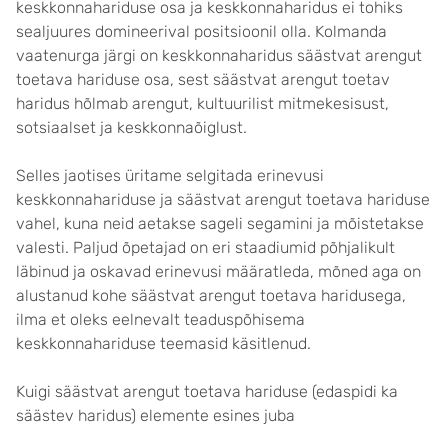
keskkonnahariduse osa ja keskkonnaharidus ei tohiks
sealjuures domineerival positsioonil olla. Kolmanda
vaatenurga järgi on keskkonnaharidus säästvat arengut
toetava hariduse osa, sest säästvat arengut toetav
haridus hõlmab arengut, kultuurilist mitmekesisust,
sotsiaalset ja keskkonnaõiglust.
Selles jaotises üritame selgitada erinevusi
keskkonnahariduse ja säästvat arengut toetava hariduse
vahel, kuna neid aetakse sageli segamini ja mõistetakse
valesti. Paljud õpetajad on eri staadiumid põhjalikult
läbinud ja oskavad erinevusi määratleda, mõned aga on
alustanud kohe säästvat arengut toetava haridusega,
ilma et oleks eelnevalt teaduspõhisema
keskkonnahariduse teemasid käsitlenud.
Kuigi säästvat arengut toetava hariduse (edaspidi ka
säästev haridus) elemente esines juba