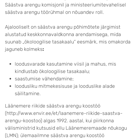
Säästva arengu komisjonil ja ministeeriumitevahelisel
säästva arengu töörühmal on nõuandev roll.
Ajalooliselt on säästva arengu põhimõtete järgimist
alustatud keskkonnavaldkonna arendamisega, mida
suunab „ökoloogilise tasakaalu“ eesmärk, mis omakorda
jaguneb kolmeks
:
loodusvarade kasutamine viisil ja mahus, mis
kindlustab ökoloogilise tasakaalu;
saastumise vähendamine;
loodusliku mitmekesisuse ja looduslike alade
säilitamine.
Läänemere riikide säästva arengu koostöö
(http://www.envir.ee/et/laanemere-riikide-saastva-
arengu-koostoo) algas 1992. aastal, kui piirkonna
välisministrid kutsusid ellu Läänemeremaade nõukogu
(LMN); ülemaailmne säästva arengu koostöö