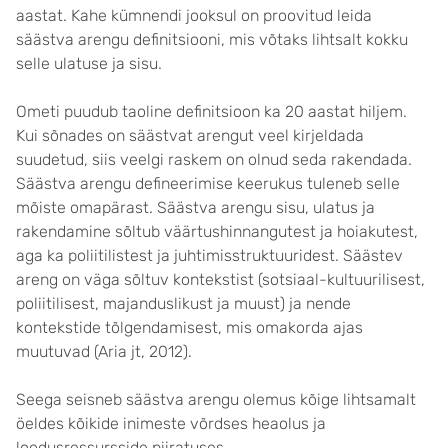
aastat. Kahe kümnendi jooksul on proovitud leida
säästva arengu definitsiooni, mis võtaks lihtsalt kokku
selle ulatuse ja sisu.
Ometi puudub taoline definitsioon ka 20 aastat hiljem.
Kui sõnades on säästvat arengut veel kirjeldada
suudetud, siis veelgi raskem on olnud seda rakendada.
Säästva arengu defineerimise keerukus tuleneb selle
mõiste omapärast. Säästva arengu sisu, ulatus ja
rakendamine sõltub väärtushinnangutest ja hoiakutest,
aga ka poliitilistest ja juhtimisstruktuuridest. Säästev
areng on väga sõltuv kontekstist (sotsiaal-kultuurilisest,
poliitilisest, majanduslikust ja muust) ja nende
kontekstide tõlgendamisest, mis omakorda ajas
muutuvad (Aria jt, 2012).
Seega seisneb säästva arengu olemus kõige lihtsamalt
öeldes kõikide inimeste võrdses heaolus ja
loodusressursside piiratuses.