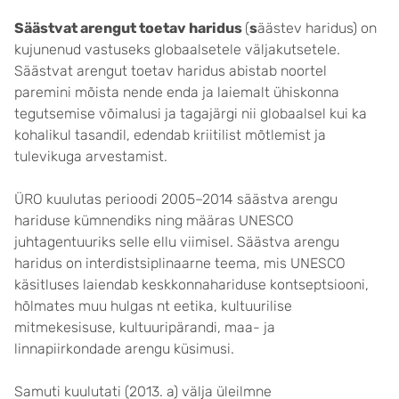
Säästvat arengut toetav haridus
(
s
äästev haridus) on
kujunenud vastuseks globaalsetele väljakutsetele.
Säästvat arengut toetav haridus abistab noortel
paremini mõista nende enda ja laiemalt ühiskonna
tegutsemise võimalusi ja tagajärgi nii globaalsel kui ka
kohalikul tasandil, edendab kriitilist mõtlemist ja
tulevikuga arvestamist.
ÜRO kuulutas perioodi 2005–2014 säästva arengu
hariduse kümnendiks ning määras UNESCO
juhtagentuuriks selle ellu viimisel. Säästva arengu
haridus on interdistsiplinaarne teema, mis UNESCO
käsitluses laiendab keskkonnahariduse kontseptsiooni,
hõlmates muu hulgas nt eetika, kultuurilise
mitmekesisuse, kultuuripärandi, maa- ja
linnapiirkondade arengu küsimusi.
Samuti kuulutati (2013. a) välja üleilmne