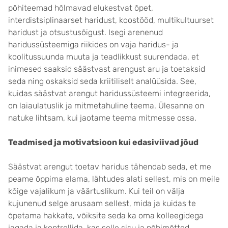
põhiteemad hõlmavad elukestvat õpet,
interdistsiplinaarset haridust, koostööd, multikultuurset
haridust ja otsustusõigust. Isegi arenenud
haridussüsteemiga riikides on vaja haridus- ja
koolitussuunda muuta ja teadlikkust suurendada, et
inimesed saaksid säästvast arengust aru ja toetaksid
seda ning oskaksid seda kriitiliselt analüüsida. See,
kuidas säästvat arengut haridussüsteemi integreerida,
on laiaulatuslik ja mitmetahuline teema. Ülesanne on
natuke lihtsam, kui jaotame teema mitmesse ossa.
Teadmised ja motivatsioon kui edasiviivad jõud
Säästvat arengut toetav haridus tähendab seda, et me
peame õppima elama, lähtudes alati sellest, mis on meile
kõige vajalikum ja väärtuslikum. Kui teil on välja
kujunenud selge arusaam sellest, mida ja kuidas te
õpetama hakkate, võiksite seda ka oma kolleegidega
jagada ja kontrollida, kas selle sisu ja põhimõtted