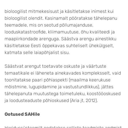
bioloogilist mitmekesisust ja käsitletakse inimest kui
bioloogilist olendit. Kasinamalt pööratakse tähelepanu
teemadele, mis on seotud põllumajanduse,
looduskatastroofide, kliimamuutuse, õhu kvaliteedi ja
maapiirkondade arenguga. Säästva arengu ainestikku
käsitletakse Eesti õppekavas suhteliselt ühekülgselt,
katmata selle laiapõhjalist sisu.
Säästvat arengut toetavate oskuste ja väärtuste
temaatikale ei läheneta ainekavades kompleksselt, vaid
toonitatakse paari põhiaspekti (maailma keerukuse
mõistmine, lugupidamine ja vastustundlikkus), jättes
tähelepanuta muutustega toimetuleku, koostööoskused
ja loodusteaduste põhioskused (Aria jt, 2012).
Ootused SAHile
Haridussüsteemilt oodatakse selliste teadmiste andmist