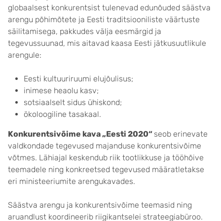
globaalsest konkurentsist tulenevad edunõuded säästva
arengu põhimõtete ja Eesti traditsiooniliste väärtuste
säilitamisega, pakkudes välja eesmärgid ja
tegevussuunad, mis aitavad kaasa Eesti jätkusuutlikule
arengule:
Eesti kultuuriruumi elujõulisus;
inimese heaolu kasv;
sotsiaalselt sidus ühiskond;
ökoloogiline tasakaal.
Konkurentsivõime kava „Eesti 2020“
seob erinevate
valdkondade tegevused majanduse konkurentsivõime
võtmes. Lähiajal keskendub riik tootlikkuse ja tööhõive
teemadele ning konkreetsed tegevused määratletakse
eri ministeeriumite arengukavades.
Säästva arengu ja konkurentsivõime teemasid ning
aruandlust koordineerib riigikantselei strateegiabüroo.