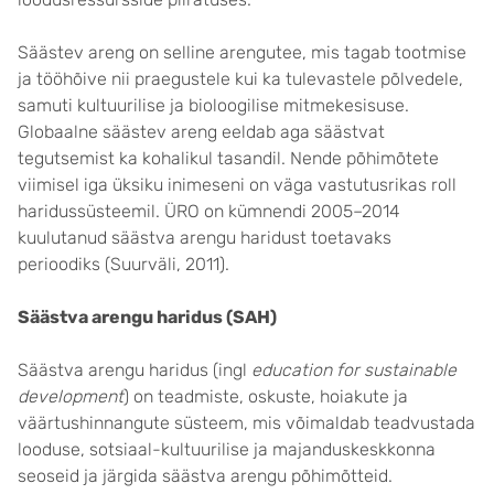
Säästev areng on selline arengutee, mis tagab tootmise
ja tööhõive nii praegustele kui ka tulevastele põlvedele,
samuti kultuurilise ja bioloogilise mitmekesisuse.
Globaalne säästev areng eeldab aga säästvat
tegutsemist ka kohalikul tasandil. Nende põhimõtete
viimisel iga üksiku inimeseni on väga vastutusrikas roll
haridussüsteemil. ÜRO on kümnendi 2005–2014
kuulutanud säästva arengu haridust toetavaks
perioodiks (Suurväli, 2011).
Säästva arengu haridus (SAH)
Säästva arengu haridus (ingl
education for sustainable
development
) on teadmiste, oskuste, hoiakute ja
väärtushinnangute süsteem, mis võimaldab teadvustada
looduse, sotsiaal-kultuurilise ja majanduskeskkonna
seoseid ja järgida säästva arengu põhimõtteid.