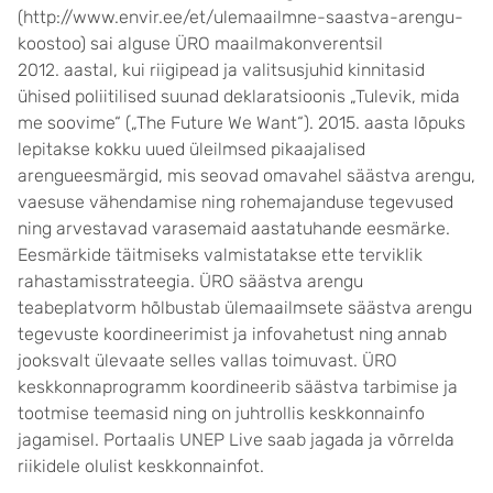
(http://www.envir.ee/et/ulemaailmne-saastva-arengu-
koostoo) sai alguse ÜRO maailmakonverentsil
2012. aastal, kui riigipead ja valitsusjuhid kinnitasid
ühised poliitilised suunad deklaratsioonis „Tulevik, mida
me soovime“ („The Future We Want“). 2015. aasta lõpuks
lepitakse kokku uued üleilmsed pikaajalised
arengueesmärgid, mis seovad omavahel säästva arengu,
vaesuse vähendamise ning rohemajanduse tegevused
ning arvestavad varasemaid aastatuhande eesmärke.
Eesmärkide täitmiseks valmistatakse ette terviklik
rahastamisstrateegia. ÜRO säästva arengu
teabeplatvorm hõlbustab ülemaailmsete säästva arengu
tegevuste koordineerimist ja infovahetust ning annab
jooksvalt ülevaate selles vallas toimuvast. ÜRO
keskkonnaprogramm koordineerib säästva tarbimise ja
tootmise teemasid ning on juhtrollis keskkonnainfo
jagamisel. Portaalis UNEP Live saab jagada ja võrrelda
riikidele olulist keskkonnainfot.