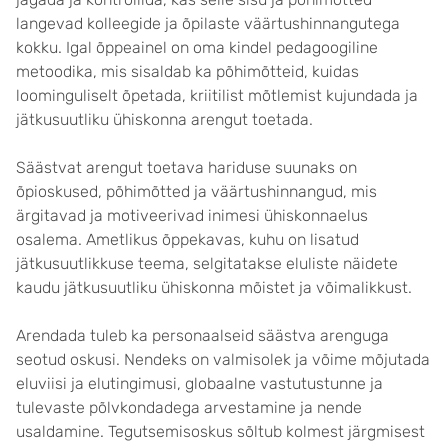
langevad kolleegide ja õpilaste väärtushinnangutega
kokku. Igal õppeainel on oma kindel pedagoogiline
metoodika, mis sisaldab ka põhimõtteid, kuidas
loominguliselt õpetada, kriitilist mõtlemist kujundada ja
jätkusuutliku ühiskonna arengut toetada.
Säästvat arengut toetava hariduse suunaks on
õpioskused, põhimõtted ja väärtushinnangud, mis
ärgitavad ja motiveerivad inimesi ühiskonnaelus
osalema. Ametlikus õppekavas, kuhu on lisatud
jätkusuutlikkuse teema, selgitatakse eluliste näidete
kaudu jätkusuutliku ühiskonna mõistet ja võimalikkust.
Arendada tuleb ka personaalseid säästva arenguga
seotud oskusi. Nendeks on valmisolek ja võime mõjutada
eluviisi ja elutingimusi, globaalne vastutustunne ja
tulevaste põlvkondadega arvestamine ja nende
usaldamine. Tegutsemisoskus sõltub kolmest järgmisest