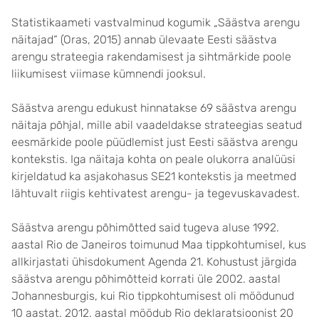
Statistikaameti vastvalminud kogumik „Säästva arengu
näitajad“ (Oras, 2015) annab ülevaate Eesti säästva
arengu strateegia rakendamisest ja sihtmärkide poole
liikumisest viimase kümnendi jooksul.
Säästva arengu edukust hinnatakse 69 säästva arengu
näitaja põhjal, mille abil vaadeldakse strateegias seatud
eesmärkide poole püüdlemist just Eesti säästva arengu
kontekstis. Iga näitaja kohta on peale olukorra analüüsi
kirjeldatud ka asjakohasus SE21 kontekstis ja meetmed
lähtuvalt riigis kehtivatest arengu- ja tegevuskavadest.
Säästva arengu põhimõtted said tugeva aluse 1992.
aastal Rio de Janeiros toimunud Maa tippkohtumisel, kus
allkirjastati ühisdokument Agenda 21. Kohustust järgida
säästva arengu põhimõtteid korrati üle 2002. aastal
Johannesburgis, kui Rio tippkohtumisest oli möödunud
10 aastat. 2012. aastal möödub Rio deklaratsioonist 20