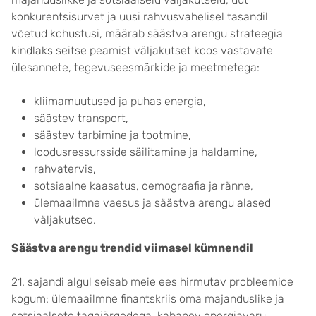
konkurentsisurvet ja uusi rahvusvahelisel tasandil
võetud kohustusi, määrab säästva arengu strateegia
kindlaks seitse peamist väljakutset koos vastavate
ülesannete, tegevuseesmärkide ja meetmetega:
kliimamuutused ja puhas energia,
säästev transport,
säästev tarbimine ja tootmine,
loodusressursside säilitamine ja haldamine,
rahvatervis,
sotsiaalne kaasatus, demograafia ja ränne,
ülemaailmne vaesus ja säästva arengu alased
väljakutsed.
Säästva arengu trendid viimasel kümnendil
21. sajandi algul seisab meie ees hirmutav probleemide
kogum: ülemaailmne finantskriis oma majanduslike ja
sotsiaalsete tagajärgedega, kahanev energiavaru,