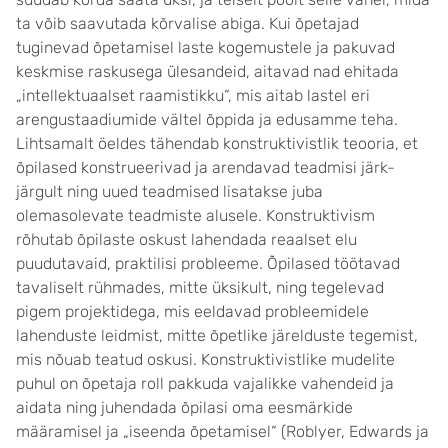
ta võib saavutada kõrvalise abiga. Kui õpetajad
tuginevad õpetamisel laste kogemustele ja pakuvad
keskmise raskusega ülesandeid, aitavad nad ehitada
„intellektuaalset raamistikku“, mis aitab lastel eri
arengustaadiumide vältel õppida ja edusamme teha.
Lihtsamalt öeldes tähendab konstruktivistlik teooria, et
õpilased konstrueerivad ja arendavad teadmisi järk-
järgult ning uued teadmised lisatakse juba
olemasolevate teadmiste alusele. Konstruktivism
rõhutab õpilaste oskust lahendada reaalset elu
puudutavaid, praktilisi probleeme. Õpilased töötavad
tavaliselt rühmades, mitte üksikult, ning tegelevad
pigem projektidega, mis eeldavad probleemidele
lahenduste leidmist, mitte õpetlike järelduste tegemist,
mis nõuab teatud oskusi. Konstruktivistlike mudelite
puhul on õpetaja roll pakkuda vajalikke vahendeid ja
aidata ning juhendada õpilasi oma eesmärkide
määramisel ja „iseenda õpetamisel“ (Roblyer, Edwards ja