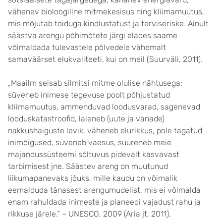
vähenev bioloogiline mitmekesisus ning kliimamuutus,
mis mõjutab toiduga kindlustatust ja terviseriske. Ainult
säästva arengu põhimõtete järgi elades saame
võimaldada tulevastele põlvedele vähemalt
samaväärset elukvaliteeti, kui on meil (Suurväli, 2011).
„Maailm seisab silmitsi mitme olulise nähtusega:
süveneb inimese tegevuse poolt põhjustatud
kliimamuutus, ammenduvad loodusvarad, sagenevad
looduskatastroofid, laieneb (uute ja vanade)
nakkushaiguste levik, väheneb elurikkus, pole tagatud
inimõigused, süveneb vaesus, suureneb meie
majandussüsteemi sõltuvus pidevalt kasvavast
tarbimisest jne. Säästev areng on muutunud
liikumapanevaks jõuks, mille kaudu on võimalik
eemalduda tänasest arengumudelist, mis ei võimalda
enam rahuldada inimeste ja planeedi vajadust rahu ja
rikkuse järele.“ – UNESCO, 2009 (Aria jt, 2011).