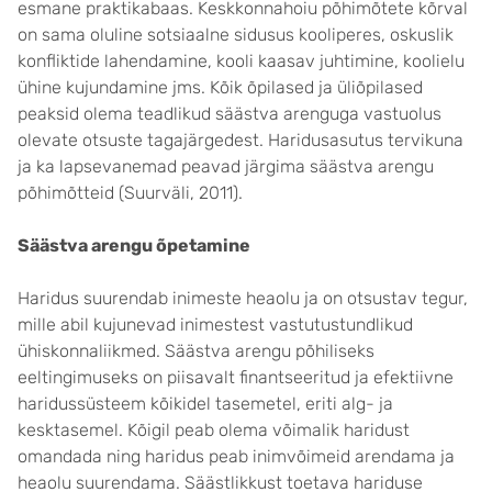
esmane praktikabaas. Keskkonnahoiu põhimõtete kõrval
on sama oluline sotsiaalne sidusus kooliperes, oskuslik
konfliktide lahendamine, kooli kaasav juhtimine, koolielu
ühine kujundamine jms. Kõik õpilased ja üliõpilased
peaksid olema teadlikud säästva arenguga vastuolus
olevate otsuste tagajärgedest. Haridusasutus tervikuna
ja ka lapsevanemad peavad järgima säästva arengu
põhimõtteid (Suurväli, 2011).
Säästva arengu õpetamine
Haridus suurendab inimeste heaolu ja on otsustav tegur,
mille abil kujunevad inimestest vastutustundlikud
ühiskonnaliikmed. Säästva arengu põhiliseks
eeltingimuseks on piisavalt finantseeritud ja efektiivne
haridussüsteem kõikidel tasemetel, eriti alg- ja
kesktasemel. Kõigil peab olema võimalik haridust
omandada ning haridus peab inimvõimeid arendama ja
heaolu suurendama. Säästlikkust toetava hariduse