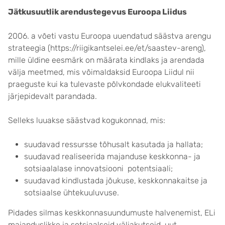
Jätkusuutlik arendustegevus Euroopa Liidus
2006. a võeti vastu Euroopa uuendatud säästva arengu
strateegia (https://riigikantselei.ee/et/saastev-areng),
mille üldine eesmärk on määrata kindlaks ja arendada
välja meetmed, mis võimaldaksid Euroopa Liidul nii
praeguste kui ka tulevaste põlvkondade elukvaliteeti
järjepidevalt parandada.
Selleks luuakse säästvad kogukonnad, mis:
suudavad ressursse tõhusalt kasutada ja hallata;
suudavad realiseerida majanduse keskkonna- ja
sotsiaalalase innovatsiooni potentsiaali;
suudavad kindlustada jõukuse, keskkonnakaitse ja
sotsiaalse ühtekuuluvuse.
Pidades silmas keskkonnasuundumuste halvenemist, ELi
majanduslikke ja sotsiaalseid väljakutseid, uut