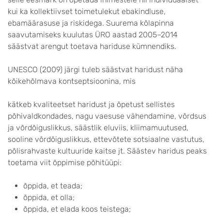
kui ka kollektiivset toimetulekut ebakindluse,
ebamäärasuse ja riskidega. Suurema kõlapinna
saavutamiseks kuulutas ÜRO aastad 2005–2014
säästvat arengut toetava hariduse kümnendiks.
UNESCO (2009) järgi tuleb säästvat haridust näha
kõikehõlmava kontseptsioonina, mis
kätkeb kvaliteetset haridust ja õpetust sellistes
põhivaldkondades, nagu vaesuse vähendamine, võrdsus
ja võrdõiguslikkus, säästlik eluviis, kliimamuutused,
sooline võrdõiguslikkus, ettevõtete sotsiaalne vastutus,
põlisrahvaste kultuuride kaitse jt. Säästev haridus peaks
toetama viit õppimise põhitüüpi:
õppida, et teada;
õppida, et olla;
õppida, et elada koos teistega;