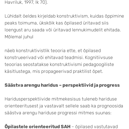
Havriluk, 1997, lk 70).
Lühidalt öeldes kirjeldab konstruktivism, kuidas õppimine
peaks toimuma, ükskõik kas õpilased üritavad siis
loengust aru saada või üritavad lennukimudelit ehitada.
Mõlemal juhul
näeb konstruktivistlik teooria ette, et õpilased
konstrueerivad või ehitavad teadmisi. Kognitiivsuse
teoorias seostatakse konstruktivismi pedagoogiliste
käsitlustega, mis propageerivad praktilist õpet.
Säästva arengu haridus – perspektiivid ja progress
Haridusperspektiivide mitmekesisus tuleneb hariduse
orienteeritusest ja vastavalt sellele saab ka prognoosida
säästva arengu hariduse progressi mitmes suunas:
Õpilastele orienteeritud SAH
– õpilased vastutavad