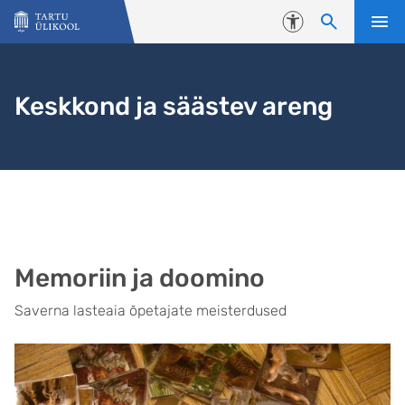
Liigu edasi põhisisu juurde
Juurdepääsetavus
Keskkond ja säästev areng
Memoriin ja doomino
Saverna lasteaia õpetajate meisterdused