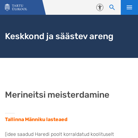
Liigu edasi põhisisu juurde
Juurdepääsetavus
Keskkond ja säästev areng
Merineitsi meisterdamine
Tallinna Männiku lasteaed
(idee saadud Haredi poolt korraldatud koolituselt