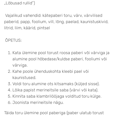
„Lõbusad rullid”)
Vajalikud vahendid: kätepaberi toru, värv, värvilised
paberid, papp, foolium, vill, lõng, paelad, kaunistuskivid,
litrid, liim, käärid, pintsel
ÕPETUS:
Kata ülemine pool torust roosa paberi või värviga ja
alumine pool hõbedase/kuldse paberi, fooliumi või
värviga.
Kahe poole ühenduskohta kleebi pael või
kaunistused.
Voldi toru alumine ots kitsamaks (küljed sisse).
Lõika papist merineitsile saba (värvi või kata).
Kinnita saba klambrilööjaga volditud toru külge.
Joonista merineitsile nägu.
Täida toru ülemine pool paberiga (paber ulatub torust