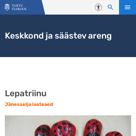
Liigu edasi põhisisu juurde
Juurdepääsetavus
Keskkond ja säästev areng
Lepatriinu
Jänesselja lasteaed